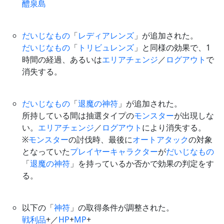
醴泉島
だいじなもの
「
レディアレンズ
」が追加された。
だいじなもの
「
トリビュレンズ
」と同様の効果で、1
時間の経過、あるいは
エリアチェンジ
／
ログアウト
で
消失する。
だいじなもの
「
退魔の神符
」が追加された。
所持している間は抽選タイプの
モンスター
が出現しな
い。
エリアチェンジ
／
ログアウト
により消失する。
※
モンスター
の討伐時、最後に
オートアタック
の対象
となっていた
プレイヤー
キャラクター
が
だいじなもの
「
退魔の神符
」を持っているか否かで効果の判定をす
る。
以下の「
神符
」の取得条件が調整された。
戦利品
+／
HP
+
MP
+