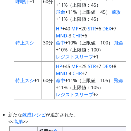
味噌汁
+1
60分
+11%（上限値：45）
飛命
+11%（上限値：45）
飛攻
+11%（上限値：45）
HP
+40
MP
+20
STR
+6
DEX
+7
MND
-3
CHR
+6
特上スシ
30分
命中
+10%（上限値：100）
飛命
+10%（上限値：100）
レジストスリープ
+1
HP
+45
MP
+25
STR
+7
DEX
+8
MND
-4
CHR
+7
特上スシ
+1
60分
命中
+11%（上限値：105）
飛命
+11%（上限値：105）
レジストスリープ
+2
新たな
錬成
レシピ
が追加された。
<<
高弟
>>