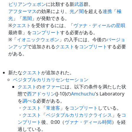
ピリアンウェポン
に比類する新
武器
群。
アフターマス
の効果により、
光
／
闇
を超える
連携
「
極
光
」「
黒闇
」が発動できる。
※
クエスト
を受領するには、「
ヴァナ・ディールの星唄
最終章」を
コンプリート
する必要がある。
※「
イオニックウェポン
」の入手には、今後の
バージョ
ンアップ
で追加される
クエスト
を
コンプリート
する必要
がある。
新たな
クエスト
が追加された。
ベジタブルカリカリセンセーション
クエスト
の
オファー
には、以下の条件を満たした状
態で
西アドゥリン
(J-10)の
Amchuchu
's Laboratory
を
調べる
必要がある。
・
クエスト
「
常連客
」を
コンプリート
している。
・
クエスト
「
ベジタブルカリカリクライシス
」を
コ
ンプリート
後、0:00（
ヴァナ・ディール時間
）を経
過している。