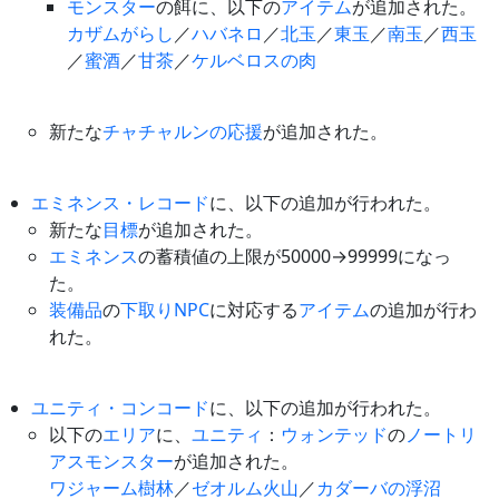
モンスター
の餌に、以下の
アイテム
が追加された。
カザムがらし
／
ハバネロ
／
北玉
／
東玉
／
南玉
／
西玉
／
蜜酒
／
甘茶
／
ケルベロスの肉
新たな
チャチャルンの応援
が追加された。
エミネンス・レコード
に、以下の追加が行われた。
新たな
目標
が追加された。
エミネンス
の蓄積値の上限が50000→99999になっ
た。
装備品
の
下取りNPC
に対応する
アイテム
の追加が行わ
れた。
ユニティ・コンコード
に、以下の追加が行われた。
以下の
エリア
に、
ユニティ
：
ウォンテッド
の
ノートリ
アスモンスター
が追加された。
ワジャーム樹林
／
ゼオルム火山
／
カダーバの浮沼