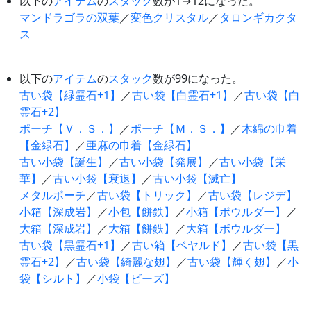
以下の
アイテム
の
スタック
数が1→12になった。
マンドラゴラの双葉
／
変色クリスタル
／
タロンギカクタ
ス
以下の
アイテム
の
スタック
数が99になった。
古い袋【緑霊石+1】
／
古い袋【白霊石+1】
／
古い袋【白
霊石+2】
ポーチ【Ｖ．Ｓ．】
／
ポーチ【Ｍ．Ｓ．】
／
木綿の巾着
【金緑石】
／
亜麻の巾着【金緑石】
古い小袋【誕生】
／
古い小袋【発展】
／
古い小袋【栄
華】
／
古い小袋【衰退】
／
古い小袋【滅亡】
メタルポーチ
／
古い袋【トリック】
／
古い袋【レジデ】
小箱【深成岩】
／
小包【餅鉄】
／
小箱【ボウルダー】
／
大箱【深成岩】
／
大箱【餅鉄】
／
大箱【ボウルダー】
古い袋【黒霊石+1】
／
古い箱【ベヤルド】
／
古い袋【黒
霊石+2】
／
古い袋【綺麗な翅】
／
古い袋【輝く翅】
／
小
袋【シルト】
／
小袋【ビーズ】