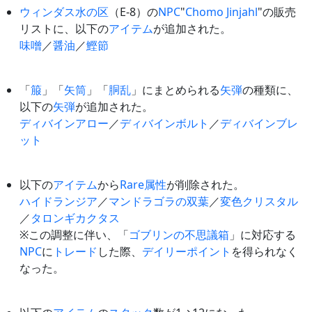
ウィンダス水の区
（E-8）の
NPC
"
Chomo Jinjahl
"の販売
リストに、以下の
アイテム
が追加された。
味噌
／
醤油
／
鰹節
「
箙
」「
矢筒
」「
胴乱
」にまとめられる
矢弾
の種類に、
以下の
矢弾
が追加された。
ディバインアロー
／
ディバインボルト
／
ディバインブレ
ット
以下の
アイテム
から
Rare属性
が削除された。
ハイドランジア
／
マンドラゴラの双葉
／
変色クリスタル
／
タロンギカクタス
※この調整に伴い、「
ゴブリンの不思議箱
」に対応する
NPC
に
トレード
した際、
デイリーポイント
を得られなく
なった。