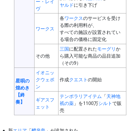
ー・レイ
ヤルド
に引き下げ
ヴ
各
ワークス
のサービスを受け
る際の利用料が、
ワークス
すべての施設が設置されてい
る場合の価格に固定化
三国
に配置された
モーグリ
か
その他
ら購入可能な商品の品目追加
（その9）
イオニッ
クウェポ
作成
クエスト
の開始
星唄の
ン
煌めき
【終
テンポラリアイテム
「
天神地
ギアスフ
奏】
祇の薬
」を1100万
シルト
で販
ェット
売
新
エリア
「
醴泉島
」が追加された。