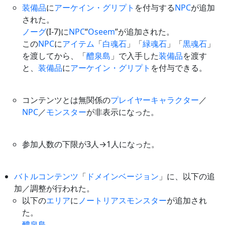
装備品
に
アーケイン・グリプト
を付与する
NPC
が追加
された。
ノーグ
(I-7)に
NPC
“
Oseem
”が追加された。
この
NPC
に
アイテム
「
白魂石
」「
緑魂石
」「
黒魂石
」
を渡してから、「
醴泉島
」で入手した
装備品
を渡す
と、
装備品
に
アーケイン・グリプト
を付与できる。
コンテンツとは無関係の
プレイヤー
キャラクター
／
NPC
／
モンスター
が非表示になった。
参加人数の下限が3人→1人になった。
バトルコンテンツ
「
ドメインベージョン
」に、以下の追
加／調整が行われた。
以下の
エリア
に
ノートリアスモンスター
が追加され
た。
醴泉島