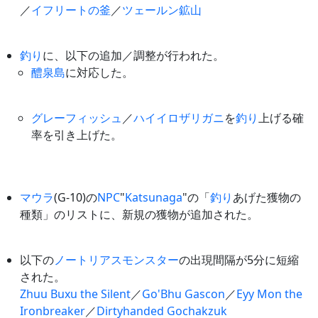
／
イフリートの釜
／
ツェールン鉱山
釣り
に、以下の追加／調整が行われた。
醴泉島
に対応した。
グレーフィッシュ
／
ハイイロザリガニ
を
釣り
上げる確
率を引き上げた。
マウラ
(G-10)の
NPC
"
Katsunaga
"の「
釣り
あげた獲物の
種類」のリストに、新規の獲物が追加された。
以下の
ノートリアスモンスター
の出現間隔が5分に短縮
された。
Zhuu Buxu the Silent
／
Go'Bhu Gascon
／
Eyy Mon the
Ironbreaker
／
Dirtyhanded Gochakzuk