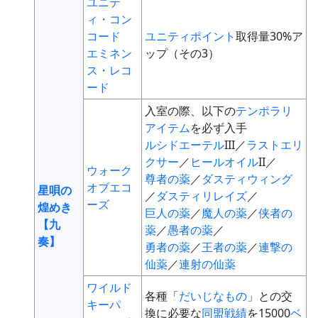
ユニテ
ィ・コン
コード
ユニティポイント
取得量30%ア
エミネン
ップ（その3）
ス・レコ
ード
入室の際、以下の
テンポラリ
アイテム
を必ず入手
ルシドエーテル
III／
ラストエリ
クサー
／
ヒールオイル
II／
ウォーク
尊者の薬
／
ダスティウィング
オブエコ
星唄の
／
ダスティリレイズ
／
ーズ
煌めき
巨人の薬
／
魔人の薬
／
侠者の
【九
薬
／
愚者の薬
／
奏】
勇者の薬
／
王者の薬
／
連撃の
仙薬
／
連射の仙薬
ワイルド
各種「
だいじなもの
」との交
キーパ
換に必要な
同盟戦績
を15000
ベ