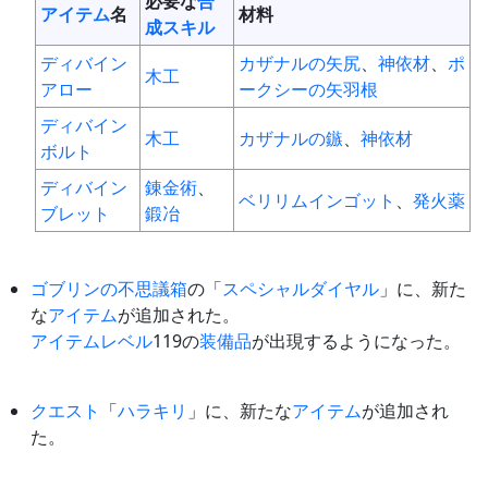
必要な
合
アイテム
名
材料
成スキル
ディバイン
カザナルの矢尻
、
神依材
、
ポ
木工
アロー
ークシーの矢羽根
ディバイン
木工
カザナルの鏃
、
神依材
ボルト
ディバイン
錬金術
、
ベリリムインゴット
、
発火薬
ブレット
鍛冶
ゴブリンの不思議箱
の「
スペシャルダイヤル
」に、新た
な
アイテム
が追加された。
アイテムレベル
119の
装備品
が出現するようになった。
クエスト
「
ハラキリ
」に、新たな
アイテム
が追加され
た。