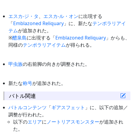
エスカ-ジ・タ
、
エスカ-ル・オン
に出現する
「
Emblazoned Reliquary
」に、新たな
テンポラリアイ
テム
が追加された。
※
醴泉島
に出現する「
Emblazoned Reliquary
」からも、
同様の
テンポラリアイテム
が得られる。
甲虫族
の右前脚の向きが調整された。
新たな
称号
が追加された。
バトル関連
バトルコンテンツ
「
ギアスフェット
」に、以下の追加／
調整が行われた。
以下の
エリア
に
ノートリアスモンスター
が追加され
た。