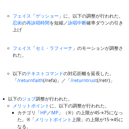
フェイス
「
ゲッショー
」に、以下の調整が行われた。
忍術
の
再詠唱時間
を短縮／
詠唱中断
確率ダウンの引き
上げ
フェイス
「
セミ・ラフィーナ
」のモーションが調整さ
れた。
以下の
テキストコマンド
の対応距離を延長した。
「
/returnfaith
(/refa)」／「
/returntrust
(/retr)」
以下の
ジョブ
調整が行われた。
メリットポイント
に、以下の調整が行われた。
カテゴリ「
HP
／
MP
」（※）の上限が45→75になっ
た。※「
メリットポイント
上限」の上限が15→45に
なる。