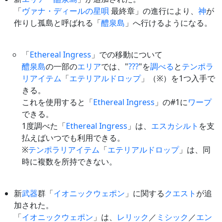
「
ヴァナ・ディールの星唄
最終章」の進行により、
神
が
作りし孤島と呼ばれる「
醴泉島
」へ行けるようになる。
「
Ethereal Ingress
」での移動について
醴泉島
の一部の
エリア
では、"
???
"を
調べる
と
テンポラ
リアイテム
「
エテリアルドロップ
」（※）を1つ入手で
きる。
これを使用すると「
Ethereal Ingress
」の#1に
ワープ
できる。
1度調べた「
Ethereal Ingress
」は、
エスカシルト
を支
払えばいつでも利用できる。
※
テンポラリアイテム
「
エテリアルドロップ
」は、同
時に複数を所持できない。
新
武器
群「
イオニックウェポン
」に関する
クエスト
が追
加された。
「
イオニックウェポン
」は、
レリック
／
ミシック
／
エン