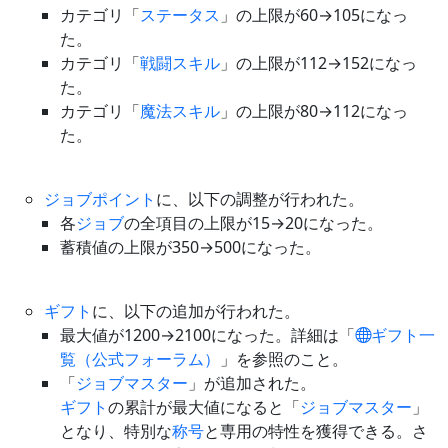
カテゴリ「
ステータス
」の上限が60→105になっ
た。
カテゴリ「
戦闘スキル
」の上限が112→152になっ
た。
カテゴリ「
魔法スキル
」の上限が80→112になっ
た。
ジョブポイント
に、以下の調整が行われた。
各
ジョブ
の全項目の上限が15→20になった。
蓄積値の上限が350→500になった。
ギフト
に、以下の追加が行われた。
最大値が1200→2100になった。詳細は「
ギフト一
覧（公式フォーラム）
」を参照のこと。
「
ジョブマスター
」が追加された。
ギフト
の累計が最大値になると「
ジョブマスター
」
となり、特別な
称号
と専用の特性を獲得できる。さ