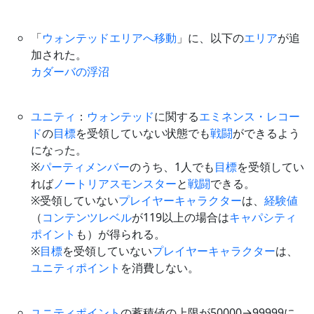
「
ウォンテッドエリアへ移動
」に、以下の
エリア
が追
加された。
カダーバの浮沼
ユニティ
：
ウォンテッド
に関する
エミネンス・レコー
ド
の
目標
を受領していない状態でも
戦闘
ができるよう
になった。
※
パーティメンバー
のうち、1人でも
目標
を受領してい
れば
ノートリアスモンスター
と
戦闘
できる。
※受領していない
プレイヤー
キャラクター
は、
経験値
（
コンテンツレベル
が119以上の場合は
キャパシティ
ポイント
も）が得られる。
※
目標
を受領していない
プレイヤー
キャラクター
は、
ユニティポイント
を消費しない。
ユニティポイント
の蓄積値の上限が50000→99999に