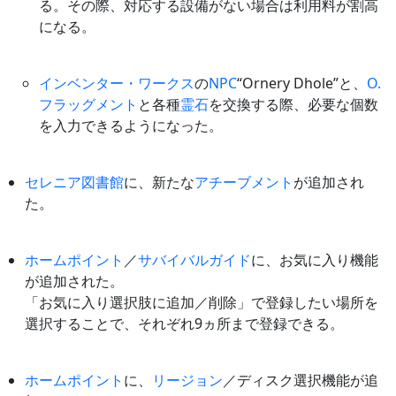
る。その際、対応する設備がない場合は利用料が割高
になる。
インベンター・ワークス
の
NPC
“Ornery Dhole”と、
O.
フラッグメント
と各種
霊石
を交換する際、必要な個数
を入力できるようになった。
セレニア図書館
に、新たな
アチーブメント
が追加され
た。
ホームポイント
／
サバイバルガイド
に、お気に入り機能
が追加された。
「お気に入り選択肢に追加／削除」で登録したい場所を
選択することで、それぞれ9ヵ所まで登録できる。
ホームポイント
に、
リージョン
／ディスク選択機能が追