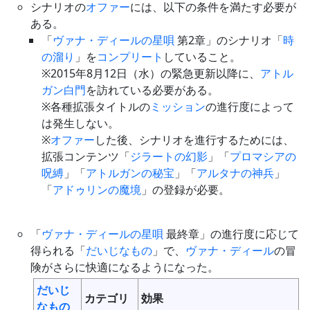
シナリオの
オファー
には、以下の条件を満たす必要が
ある。
「
ヴァナ・ディールの星唄
第2章」のシナリオ「
時
の溜り
」を
コンプリート
していること。
※2015年8月12日（水）の緊急更新以降に、
アトル
ガン白門
を訪れている必要がある。
※各種拡張タイトルの
ミッション
の進行度によって
は発生しない。
※
オファー
した後、シナリオを進行するためには、
拡張コンテンツ「
ジラートの幻影
」「
プロマシアの
呪縛
」「
アトルガンの秘宝
」「
アルタナの神兵
」
「
アドゥリンの魔境
」の登録が必要。
「
ヴァナ・ディールの星唄
最終章」の進行度に応じて
得られる「
だいじなもの
」で、
ヴァナ・ディール
の冒
険がさらに快適になるようになった。
だいじ
カテゴリ
効果
なもの