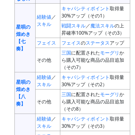
キャパシティポイント
取得量
30%アップ（その1）
経験値
／
スキル
戦闘スキル
／
魔法スキル
の上
星唄の
昇確率100%アップ（その3）
煌めき
【七
フェイス
フェイス
の
ステータス
アップ
奏】
三国
に配置された
モーグリ
か
その他
ら購入可能な商品の品目追加
（その7）
経験値
／
キャパシティポイント
取得量
星唄の
スキル
30%アップ（その2）
煌めき
三国
に配置された
モーグリ
か
【八
その他
ら購入可能な商品の品目追加
奏】
（その8）
経験値
／
キャパシティポイント
取得量
スキル
30%アップ（その3）