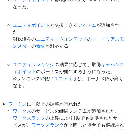
なった。
ユニティポイント
と交換できる
アイテム
が追加され
た。
討伐済みの
ユニティ
：
ウォンテッド
の
ノートリアスモ
ンスター
の
素材
が対応する。
ユニティランキング
の結果に応じて、取得
キャパシテ
ィポイント
のボーナスが発生するようになった。
※ランキングの低い
ユニティ
ほど、ボーナス値が高く
なる。
ワークス
に、以下の調整が行われた。
ワークス
のサービスの継続システムが追加された。
ワークスランク
の上昇により1度でも提供されたサー
ビスが、
ワークスランク
が下降した場合でも継続され