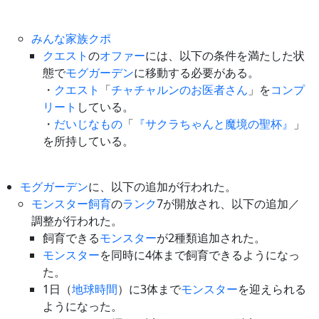
みんな家族クポ
クエスト
の
オファー
には、以下の条件を満たした状
態で
モグガーデン
に移動する必要がある。
・
クエスト
「
チャチャルンのお医者さん
」を
コンプ
リート
している。
・
だいじなもの
「
『サクラちゃんと魔境の聖杯』
」
を所持している。
モグガーデン
に、以下の追加が行われた。
モンスター飼育
の
ランク
7が開放され、以下の追加／
調整が行われた。
飼育できる
モンスター
が2種類追加された。
モンスター
を同時に4体まで飼育できるようになっ
た。
1日（
地球時間
）に3体まで
モンスター
を迎えられる
ようになった。