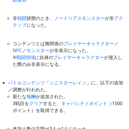
非
戦闘
状態のとき、
ノートリアスモンスター
が非
アク
ティブ
になった。
コンテンツとは無関係の
プレイヤー
キャラクター
／
NPC
／
モンスター
が非表示になった。
※
戦闘領域
に自身の
プレイヤー
キャラクター
が侵入し
た際のみ非表示になる。
バトルコンテンツ
「
シニスターレイン
」に、以下の追加
／調整が行われた。
新たな
報酬
が追加された。
3戦目を
クリア
すると、
キャパシティポイント
（1500
ポイント）を取得できる。
参加人数の下限が3人→1人になった。