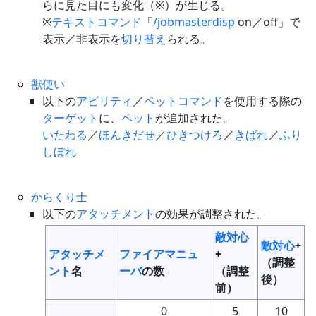
らに見た目にも変化（※）が生じる。
※
テキストコマンド
「
/jobmasterdisp
on／off」で
表示／非表示を
切り替え
られる。
獣使い
以下の
アビリティ
／
ペットコマンド
を使用する際の
ターゲット
に、
ペット
が追加された。
いたわる
／
ほんきだせ
／
ひきつけろ
／
きばれ
／
ふり
しぼれ
からくり士
以下の
アタッチメント
の効果が調整された。
敵対心
敵対心
+
アタッチメ
ファイアマニュ
+
（調整
ント
名
ーバ
の数
（調整
後）
前）
0
5
10