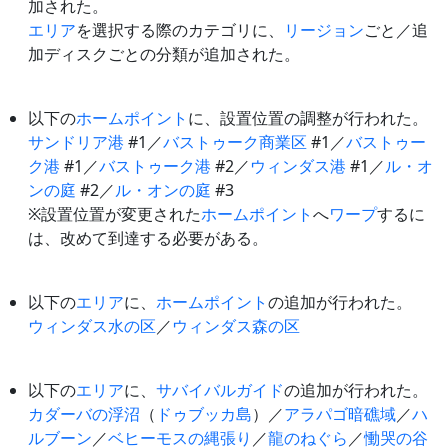
加された。
エリア
を選択する際のカテゴリに、
リージョン
ごと／追
加ディスクごとの分類が追加された。
以下の
ホームポイント
に、設置位置の調整が行われた。
サンドリア港
#1／
バストゥーク商業区
#1／
バストゥー
ク港
#1／
バストゥーク港
#2／
ウィンダス港
#1／
ル・オ
ンの庭
#2／
ル・オンの庭
#3
※設置位置が変更された
ホームポイント
へ
ワープ
するに
は、改めて到達する必要がある。
以下の
エリア
に、
ホームポイント
の追加が行われた。
ウィンダス水の区
／
ウィンダス森の区
以下の
エリア
に、
サバイバルガイド
の追加が行われた。
カダーバの浮沼
（
ドゥブッカ島
）／
アラパゴ暗礁域
／
ハ
ルブーン
／
ベヒーモスの縄張り
／
龍のねぐら
／
慟哭の谷