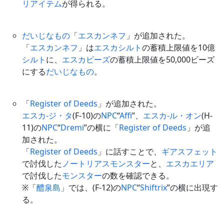
リアイテム
が得られる。
だいじなもの
「
エスカンネフ
」が追加された。
「
エスカンネフ
」は
エスカシルト
の蓄積上限値を10億
シルト
に、
エスカビーズ
の蓄積上限値を50,000ビーズ
にする
だいじなもの
。
「
Register of Deeds
」が追加された。
エスカ-ジ・タ
(F-10)の
NPC
“
Affi
”、
エスカ-ル・オン
(H-
11)の
NPC
“
Dremi
”の横に「
Register of Deeds
」が追
加された。
「
Register of Deeds
」に話すことで、
ギアスフェット
で討伐した
ノートリアスモンスター
と、
エスカ
エリア
で討伐した
モンスター
の数を確認できる。
※「
醴泉島
」では、(F-12)の
NPC
“
Shiftrix
”の横に出現す
る。