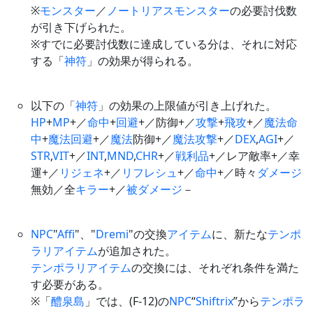
※
モンスター
／
ノートリアスモンスター
の必要討伐数
が引き下げられた。
※すでに必要討伐数に達成している分は、それに対応
する「
神符
」の効果が得られる。
以下の「
神符
」の効果の上限値が引き上げれた。
HP
+
MP
+／
命中
+
回避
+／防御+／
攻撃
+
飛攻
+／
魔法命
中
+
魔法
回避
+／
魔法
防御+／
魔法
攻撃
+／
DEX
,
AGI
+／
STR
,
VIT
+／
INT
,
MND
,
CHR
+／
戦利品
+／レア敵率+／幸
運+／
リジェネ
+／
リフレシュ
+／
命中
+／時々
ダメージ
無効／全
キラー
+／
被ダメージ
－
NPC
"
Affi
"、"
Dremi
"の交換
アイテム
に、新たな
テンポ
ラリアイテム
が追加された。
テンポラリアイテム
の交換には、それぞれ条件を満た
す必要がある。
※「
醴泉島
」では、(F-12)の
NPC
“
Shiftrix
”から
テンポラ