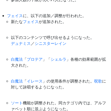
フェイス
に、以下の追加／調整が行われた。
新たな
フェイス
が追加された。
以下のコンテンツで呼び出せるようになった。
デュナミス
／
シニスターレイン
白魔法
「
プロテア
」「
シェルラ
」各種の効果範囲が拡
大された。
白魔法
「
イレース
」の使用条件が調整された。
呪歌
に
対して詠唱するようになった。
ソート
機能が調整された。同カテゴリ内では、アルフ
ァベット順に並ぶようになった。