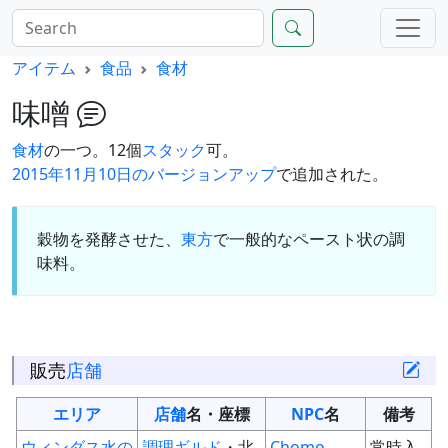
アイテム
食品
食材
味噌
食材
の一つ。12個
スタック
可。
2015年11月10日のバージョンアップ
で追加された。
穀物を発酵させた、
東方
で一般的なペースト状の調
味料。
販売
店舗
エリア
店舗
名・座標
NPC
名
備考
ウィンダス水の
調理ギルド
・北
Chomo
常時入