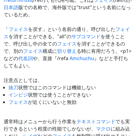
/returntrust
(/retr)でも代用可能。これは
フェイス
(faith)が
日本語
版での名称で、海外版では"trust"という名前になっ
ているため。
「
フェイス
を戻す」という名前の通り、呼び出した
フェイ
ス
を消すことができる。"all"の
サブコマンド
を使うこと
で、呼び出し中の全ての
フェイス
を消すことができるの
で、別の
フェイス
構成に
切り替え
る時に有用だろう。<p1>
などの
代名詞
や、直接『/refa
Amchuchu
』などと手打ち
してもよい。
注意点としては、
抜刀
状態ではこのコマンドは機能しない
インビジ
状態では使うことができない
フェイス
が近くにいないと無効
通常時はメニューから行う作業を
テキストコマンド
でも実
行できるという程度の性能でしかないが、
マクロ
に組み込