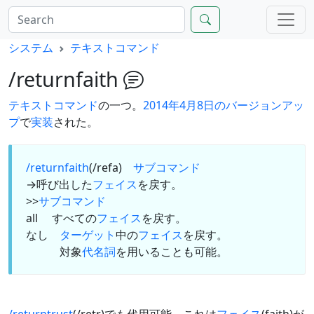
システム
テキストコマンド
/returnfaith
テキストコマンド
の一つ。
2014年4月8日のバージョンアッ
プ
で
実装
された。
/returnfaith
(/refa)
サブコマンド
→呼び出した
フェイス
を戻す。
>>
サブコマンド
all すべての
フェイス
を戻す。
なし
ターゲット
中の
フェイス
を戻す。
対象
代名詞
を用いることも可能。