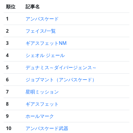
順位
記事名
1
アンバスケード
2
フェイス/一覧
3
ギアスフェットNM
4
シェオル ジェール
5
デュナミス～ダイバージェンス～
6
ジョブマント（アンバスケード）
7
星唄ミッション
8
ギアスフェット
9
ホールマーク
10
アンバスケード武器