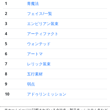
1
青魔法
2
フェイス/一覧
3
エンピリアン装束
4
アーティファクト
5
ウォンテッド
6
アートマ
7
レリック装束
8
五行素材
9
弱点
10
アドゥリンミッション
当ホームページに記載されている会社名・製品名・システム名など