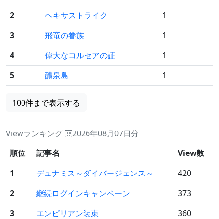
2
ヘキサストライク
1
3
飛竜の眷族
1
4
偉大なコルセアの証
1
5
醴泉島
1
100件まで表示する
Viewランキング
2026年08月07日分
順位
記事名
View数
1
デュナミス～ダイバージェンス～
420
2
継続ログインキャンペーン
373
3
エンピリアン装束
360