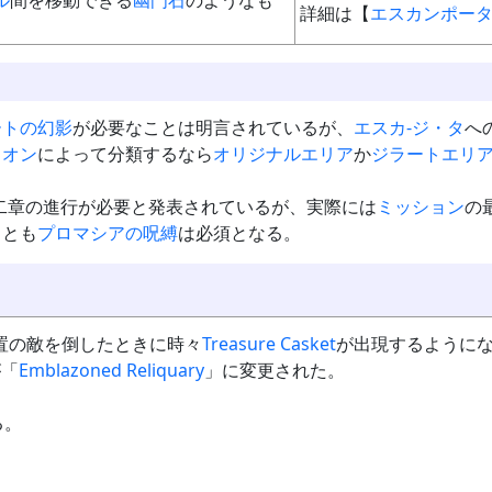
ル
間を移動できる
幽門石
のようなも
詳細は【
エスカンポー
ートの幻影
が必要なことは明言されているが、
エスカ-ジ・タ
へ
ドオン
によって分類するなら
オリジナルエリア
か
ジラートエリ
二章の進行が必要と発表されているが、実際には
ミッション
の
くとも
プロマシアの呪縛
は必須となる。
置の敵を倒したときに時々
Treasure Casket
が出現するように
が「
Emblazoned Reliquary
」に変更された。
る。