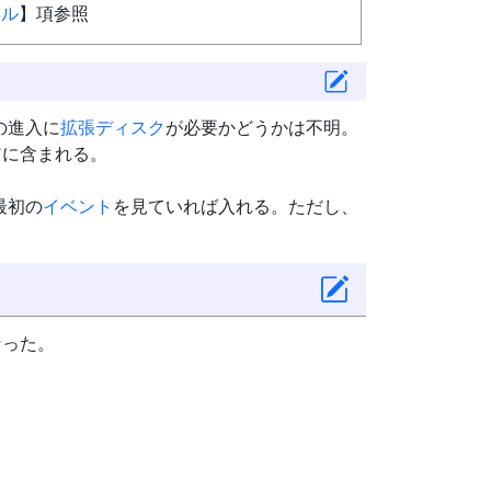
タル
】項参照
の進入に
拡張ディスク
が必要かどうかは不明。
ア
に含まれる。
最初の
イベント
を見ていれば入れる。ただし、
なった。