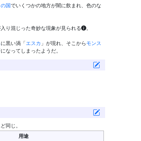
中の国
でいくつかの地方が闇に飲まれ、色のな
が入り混じった奇妙な現象が見られる
。
島
に黒い渦「
エスカ
」が現れ、そこから
モンス
所になってしまったようだ。
んど同じ。
用途