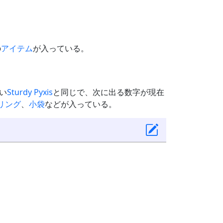
の
アイテム
が入っている。
い
Sturdy Pyxis
と同じで、次に出る数字が現在
リング
、
小袋
などが入っている。