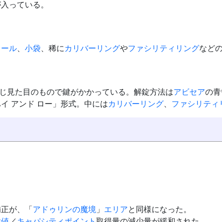
が入っている。
ロール
、
小袋
、稀に
カリバーリング
や
ファシリティリング
など
じ見た目のもので鍵がかかっている。解錠方法は
アビセア
の青
イ アンド ロー」形式。中には
カリバーリング
、
ファシリティ
補正が、「
アドゥリンの魔境
」
エリア
と同様になった。
験値
／
キャパシティポイント
取得量の減少量が緩和された。