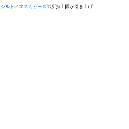
カシルト
／
エスカビーズ
の所持上限が引き上げ