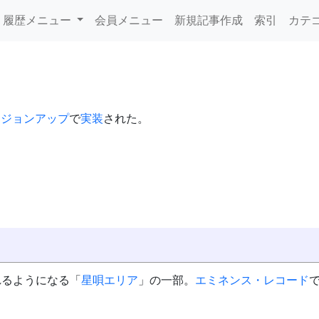
履歴メニュー
会員メニュー
新規記事作成
索引
カテ
バージョンアップ
で
実装
された。
れるようになる「
星唄エリア
」の一部。
エミネンス・レコード