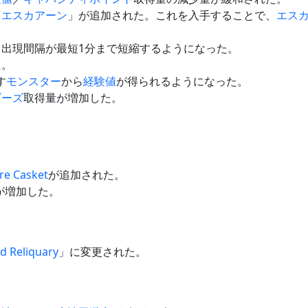
「
エスカアーン
」が追加された。これを入手することで、
エス
出現間隔が最短1分まで短縮するようになった。
た。
す
モンスター
から
経験値
が得られるようになった。
ビーズ
取得量が増加した。
re Casket
が追加された。
が増加した。
d Reliquary
」に変更された。