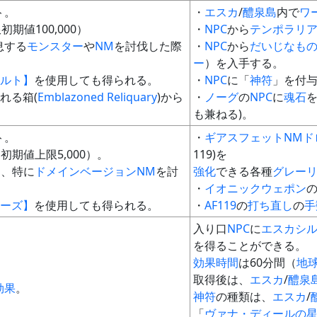
ト。
・
エスカ
/
醴泉島
内で
ワ
期値100,000）
・
NPC
から
テンポラリ
息する
モンスター
や
NM
を討伐した際
・
NPC
から
だいじなも
ー
）を入手する。
ルト】
を使用しても得られる。
・
NPC
に「
神符
」を付
れる箱(
Emblazoned Reliquary
)から
・
ノーグ
の
NPC
に
魂石
を
も兼ねる)。
ト。
・
ギアスフェットNM
ド
初期値上限5,000）。
119)を
M
、特に
ドメインベージョン
NM
を討
強化
できる各種
グレー
・
イオニックウェポン
の
ーズ】
を使用しても得られる。
・
AF119
の
打ち直し
の
手
入り口
NPC
に
エスカシ
を得ることができる。
効果時間
は60分間（
地
取得後は、
エスカ
/
醴泉
効果
。
神符
の種類は、
エスカ
/
「
ヴァナ・ディールの