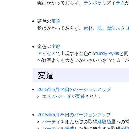
鍵はかかっておらず、
テンポラリアイテム
茶色の
宝箱
鍵はかかっておらず、
素材
、
塊
、
魔法スク
金色の
宝箱
アビセア
で出現する金色の
Sturdy Pyxis
と同
の数字よりも大きいか小さいかを当てる「ハ
変遷
2015年5月14日のバージョンアップ
エスカ-ジ・タ
が
実装
された。
2015年6月25日のバージョンアップ
パーティ
を組んだ際の取得
経験値
量への
パーティ
を
編成
した際に発生する取得
経