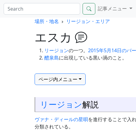
記事メニュー
場所・地名
リージョン・エリア
エスカ
リージョン
の一つ。
2015年5月14日の
醴泉島
に出現している黒い渦のこと。
ページ内メニュー
リージョン
解説
ヴァナ・ディールの星唄
を進行することで入
分類されている。