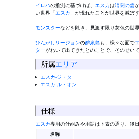
イロハ
の推測に基づけば、
エスカ
は
暗闇の雲
い世界「
エスカ
」が現れたことが世界を滅ぼ
モンスター
などを除き、見渡す限り灰色の世
ひんがし
リージョン
の
醴泉島
も、様々な面で
ター
がわいて出てきたとのことで、そのせい
所属
エリア
エスカ-ジ・タ
エスカ-ル・オン
仕様
エスカ
専用の仕組みや用語は下表の通り。後
名称