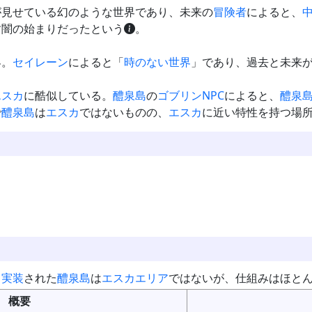
が見せている幻のような世界であり、未来の
冒険者
によると、
す闇の始まりだったという
。
界。
セイレーン
によると「
時のない世界
」であり、過去と未来
エスカ
に酷似している。
醴泉島
の
ゴブリン
NPC
によると、
醴泉
で
醴泉島
は
エスカ
ではないものの、
エスカ
に近い特性を持つ場
日
実装
された
醴泉島
は
エスカ
エリア
ではないが、仕組みはほと
概要