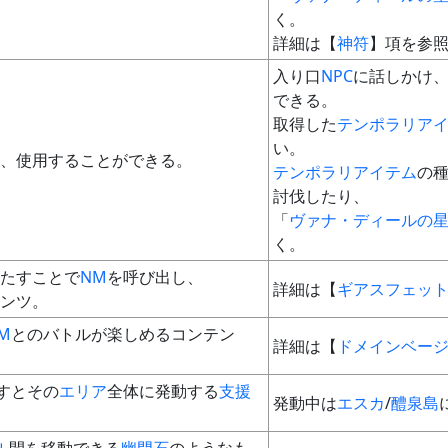
く。
詳細は【
神符
】項を参
入り口
NPC
に話しかけ
できる。
取得した
テンポラリア
い。
、使用することができる。
テンポラリアイテム
の
討伐したり、
「
ヴァナ・ディールの
く。
たすことで
NM
を呼び出し、
詳細は【
ギアスフェッ
ンツ。
M
とのバトルが楽しめるコンテン
詳細は【
ドメインベー
すとその
エリア
全体に発動する
支援
発動中は
エスカ
/
醴泉島