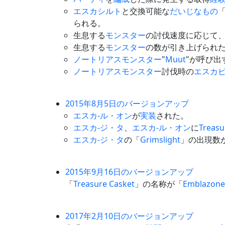
エスカシルト
と交換可能な
だいじなもの
られる。
生息する
モンスター
の討伐速度に応じて、
生息する
モンスター
の数が引き上げられ
ノートリアスモンスター
"
Muut
"が呼び出
ノートリアスモンスター
討伐時の
エスカ
2015年8月5日のバージョンアップ
エスカ-ル・オン
が
実装
された。
エスカ-ジ・タ
、
エスカ-ル・オン
に
Treasu
エスカ-ジ・タ
の「
Grimslight
」の出現数
2015年9月16日のバージョンアップ
「
Treasure Casket
」の名称が「
Emblazone
2017年2月10日のバージョンアップ