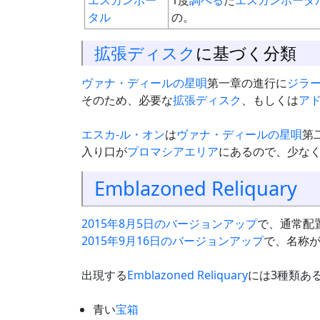
エスカンポー
1度
調べる
た
エスカンポータ
タル
の。
拡張ディスク
に基づく分類
ヴァナ・ディールの星唄
第一章の進行に
ジラ
そのため、必要な
拡張ディスク
、もしくは
ア
エスカ-ル・オン
は
ヴァナ・ディールの星唄
第
入り口が
プロマシアエリア
にあるので、少な
Emblazoned Reliquary
2015年8月5日のバージョンアップ
で、通常配
2015年9月16日のバージョンアップ
で、名称
出現する
Emblazoned Reliquary
には3種類あ
青い
宝箱