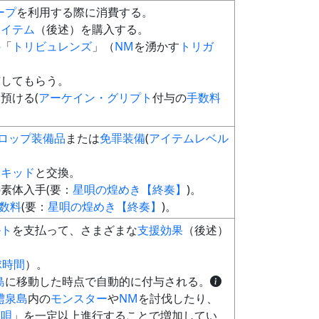
ープ
を利用する際に消費する。
アイテム
（後述）を購入する。
の
「
トリビュレンズ
」（
NM
を湧かす
トリガ
与してもらう。
預ける(
アーケイン・グリプト
付与の
手数料
ロップ
装備品
または
免罪装備
(
アイテムレベル
リキッド
と交換。
素体入手(要：
星唄の煌めき【終奏】
)。
数料
(要：
星唄の煌めき【終奏】
)。
ルト
を支払って、さまざまな
支援効果
（後述）
球時間
）。
島
に移動した時点で自動的に付与される。
醴泉島
内の
モンスター
や
NM
を討伐したり、
星唄
」を一定以上進行することで増加してい