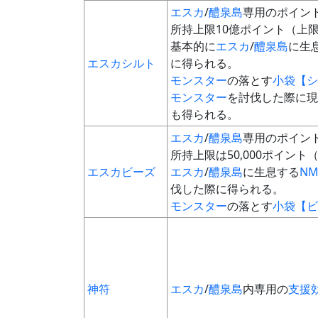
エスカ
/
醴泉島
専用のポイン
所持上限10億ポイント（上限初
基本的に
エスカ
/
醴泉島
に生
エスカシルト
に得られる。
モンスター
の落とす
小袋【シ
モンスター
を討伐した際に現
も得られる。
エスカ
/
醴泉島
専用のポイン
所持上限は50,000ポイント（
エスカビーズ
エスカ
/
醴泉島
に生息する
N
伐した際に得られる。
モンスター
の落とす
小袋【ビ
神符
エスカ
/
醴泉島
内専用の
支援