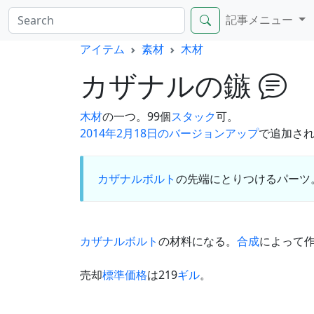
記事メニュー
アイテム
素材
木材
カザナルの鏃
木材
の一つ。99個
スタック
可。
2014年2月18日のバージョンアップ
で追加さ
カザナルボルト
の先端にとりつけるパーツ
カザナルボルト
の材料になる。
合成
によって
売却
標準価格
は219
ギル
。