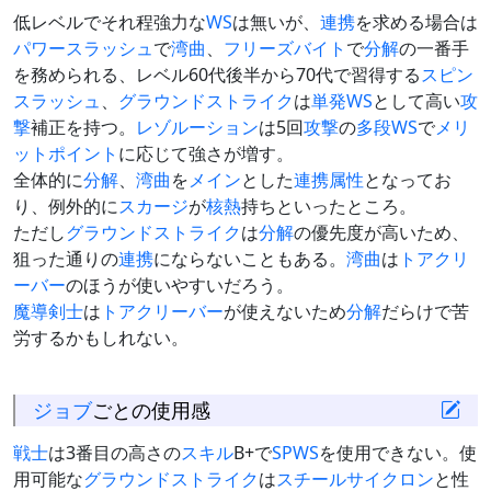
低レベルでそれ程強力な
WS
は無いが、
連携
を求める場合は
パワースラッシュ
で
湾曲
、
フリーズバイト
で
分解
の一番手
を務められる、レベル60代後半から70代で習得する
スピン
スラッシュ
、
グラウンドストライク
は
単発WS
として高い
攻
撃
補正を持つ。
レゾルーション
は5回
攻撃
の
多段WS
で
メリ
ットポイント
に応じて強さが増す。
全体的に
分解
、
湾曲
を
メイン
とした
連携
属性
となってお
り、例外的に
スカージ
が
核熱
持ちといったところ。
ただし
グラウンドストライク
は
分解
の優先度が高いため、
狙った通りの
連携
にならないこともある。
湾曲
は
トアクリ
ーバー
のほうが使いやすいだろう。
魔導剣士
は
トアクリーバー
が使えないため
分解
だらけで苦
労するかもしれない。
ジョブ
ごとの使用感
戦士
は3番目の高さの
スキル
B+で
SPWS
を使用できない。使
用可能な
グラウンドストライク
は
スチールサイクロン
と性