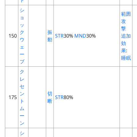
ト
シ
範囲
ョ
攻
ッ
撃
ク
振
150
STR
30%
MND
30%
追加
ウ
動
効
ェ
果
:
ー
睡眠
ブ
ク
レ
セ
ン
切
175
STR
80%
ト
断
ム
ー
ン
シ