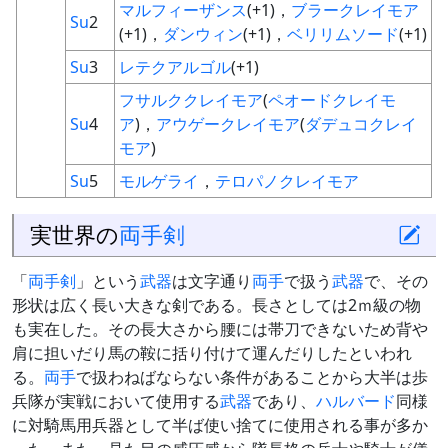
マルフィーザンス
(+1)，
ブラークレイモア
Su
2
(+1)，
ダンウィン
(+1)，
ベリリムソード
(+1)
Su
3
レテクアルゴル
(+1)
フサルククレイモア
(
ペオードクレイモ
Su
4
ア
)，
アウゲークレイモア
(
ダデュコクレイ
モア
)
Su
5
モルゲライ
，
テロパノクレイモア
実世界の
両手剣
「
両手剣
」という
武器
は文字通り
両手
で扱う
武器
で、その
形状は広く長い大きな剣である。長さとしては2ｍ級の物
も実在した。その長大さから腰には帯刀できないため背や
肩に担いだり馬の鞍に括り付けて運んだりしたといわれ
る。
両手
で扱わねばならない条件があることから大半は歩
兵隊が実戦において使用する
武器
であり、
ハルバード
同様
に対騎馬用兵器として半ば使い捨てに使用される事が多か