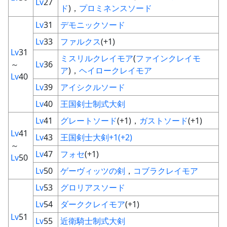
Lv
27
ド
)，
プロミネンスソード
Lv
31
デモニックソード
Lv
33
ファルクス
(+1)
Lv
31
ミスリルクレイモア
(
ファインクレイモ
～
Lv
36
ア
)，
ヘイロークレイモア
Lv
40
Lv
39
アイシクルソード
Lv
40
王国剣士制式大剣
Lv
41
グレートソード
(+1)，
ガストソード
(+1)
Lv
41
Lv
43
王国剣士大剣+1(+2)
～
Lv
47
フォセ
(+1)
Lv
50
Lv
50
ゲーヴィッツの剣
，
コブラクレイモア
Lv
53
グロリアスソード
Lv
54
ダーククレイモア
(+1)
Lv
51
Lv
55
近衛騎士制式大剣