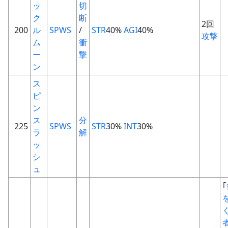
ッ
切
ク
断
2回
200
ル
SPWS
/
STR
40%
AGI
40%
攻撃
ム
衝
ー
撃
ン
ス
ピ
ン
ス
分
225
SPWS
STR
30%
INT
30%
ラ
解
ッ
シ
ュ
｢