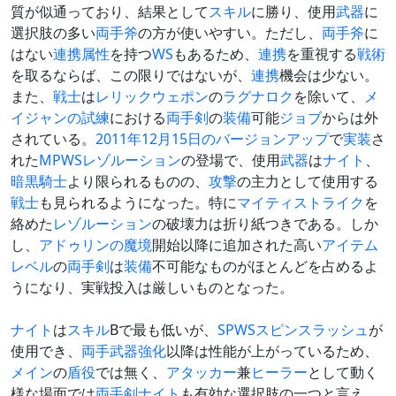
質が似通っており、結果として
スキル
に勝り、使用
武器
に
選択肢の多い
両手斧
の方が使いやすい。ただし、
両手斧
に
はない
連携
属性
を持つ
WS
もあるため、
連携
を重視する
戦術
を取るならば、この限りではないが、
連携
機会は少ない。
また、
戦士
は
レリックウェポン
の
ラグナロク
を除いて、
メ
イジャンの試練
における
両手剣
の
装備
可能
ジョブ
からは外
されている。
2011年12月15日のバージョンアップ
で
実装
さ
れた
MPWS
レゾルーション
の登場で、使用
武器
は
ナイト
、
暗黒騎士
より限られるものの、
攻撃
の主力として使用する
戦士
も見られるようになった。特に
マイティストライク
を
絡めた
レゾルーション
の破壊力は折り紙つきである。しか
し、
アドゥリンの魔境
開始以降に追加された高い
アイテム
レベル
の
両手剣
は
装備
不可能なものがほとんどを占めるよ
うになり、実戦投入は厳しいものとなった。
ナイト
は
スキル
Bで最も低いが、
SPWS
スピンスラッシュ
が
使用でき、
両手武器
強化
以降は性能が上がっているため、
メイン
の
盾役
では無く、
アタッカー
兼
ヒーラー
として動く
様な場面では
両手剣
ナイト
も有効な選択肢の一つと言え