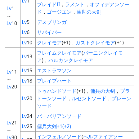
Lv
1
ブレイドII
，
ラメント
，
オフィデアンソー
Lv
1
ド
，
ゴージエン
，
幽世の大剣
～
Lv
5
デスブリンガー
Lv
10
Lv
6
サバイバー
Lv
10
クレイモア
(+1)，
ガストクレイモア
(+1)
フレイムクレイモア
(
バーニンクレイモ
Lv
13
ア
)，
バルカンクレイモア
Lv
15
エストラマソン
Lv
11
～
Lv
18
ブレイブハート
Lv
20
トゥハンドソード
(+1)，
傭兵の大剣
，
プラ
Lv
20
トーンソード
，
ルセントソード
，
プレーン
ソード
Lv
24
バーバリアンソード
Lv
21
Lv
25
傭兵大剣+1(+2)
～
インフェルノソード
(
ヘルファイアソー
Lv
30