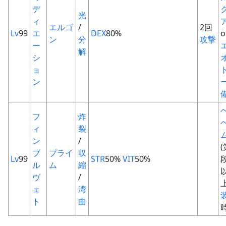
デ
光
ィ
エルゴ
/
2回
Lv
99
エ
DEX
80%
o
ン
分
攻撃
ー
解
シ
ョ
ン
フ
炸
ィ
裂
ン
/
(
ブ
プライ
収
Lv
99
STR
50%
VIT
50%
ル
ム
縮
ヴ
/
上
ェ
湾
ト
曲