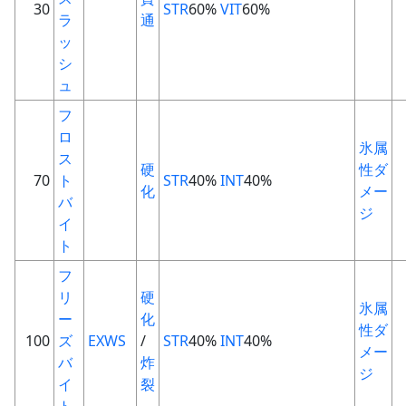
30
STR
60%
VIT
60%
ラ
通
ッ
シ
ュ
フ
ロ
氷属
ス
硬
性
ダ
70
ト
STR
40%
INT
40%
化
メー
バ
ジ
イ
ト
フ
リ
硬
氷属
ー
化
性
ダ
100
ズ
EXWS
/
STR
40%
INT
40%
メー
バ
炸
ジ
イ
裂