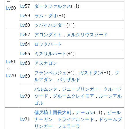
～
Lv
57
ダークファルクス
(+1)
Lv
60
Lv
59
ラム・ダオ
(+1)
Lv
60
ツバイハンダー
(+1)
Lv
62
アロンダイト
，
メルクリウスソード
Lv
64
ロックハート
Lv
66
ミスリルハート
(+1)
Lv
61
Lv
68
アスカロン
～
フランベルジュ
(+1)，
ガストタン
(+1)，
ク
Lv
70
Lv
69
ルアダン
，
バリザルド
バルムンク
，
ジニーブリンガー
，
クルード
Lv
70
ソード
，
グルームクレイモア
，
ルーンアル
ゴル
傭兵騎士団長大剣
，
ナーガン
(+1)，
ピール
Lv
71
ナーガン
，
トライアルソード
，
ドゥームブ
リンガー
，
フェラーラ