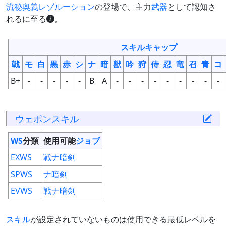
流秘奥義
レゾルーション
の登場で、主力
武器
として認知さ
れるに至る
。
スキルキャップ
戦
モ
白
黒
赤
シ
ナ
暗
獣
吟
狩
侍
忍
竜
召
青
コ
B+
-
-
-
-
-
B
A
-
-
-
-
-
-
-
-
-
ウェポンスキル
WS
分類
使用可能
ジョブ
EXWS
戦
ナ
暗
剣
SPWS
ナ
暗
剣
EVWS
戦
ナ
暗
剣
スキル
が設定されていないものは使用できる最低レベルを