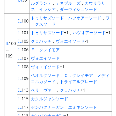
Lv
99
ルグランテ
，
テネブルーズ
，
カウリラリ
ス
，
イラシア
，
ダーヴィシュソード
トゥリサズソード
，
ハツオアーソード
，
ワ
IL
100
ークスソード
IL
101
トゥリサズソード
+1，
ハツオアーソード
+1
IL
105
クロバッチ
，
ヴォエイソード
-1
IL
100
～
IL
106
Ｆ．クレイモア
109
IL
107
ヴォエイソード
IL
108
ヴォエイソード
+1
ベオルクソード
，
Ｃ．クレイモア
，
メディ
IL
109
コルカソード
，
トライアルブレード
IL
113
ベリーヴァー
，
クロバッチ
+1
IL
115
カクルジャンソード
IL
117
センバクナーガン
，
エミネンソード
IL
118
センバクナーガン
+1