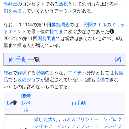
導剣士
のコンセプトである
盾役
としての能力を上げる
両手
剣
を
実装
していくというアナウンスがある。
なお、2011年の第10回
国勢調査
では、
戦闘スキル
の
メリッ
トポイント
で最下位の
投てき
に次ぐ少なさであった
。
2012年の第11回
国勢調査
では総数は多くないものの、8段
階まで振る人が増えている。
両手剣
一覧
輝石
で
解呪
する
呪物
のような、
アイテム
分類としては
装備
品
でも
装備
ジョブ
が設定されていない（誰も
装備
できな
い）ものは含めないものとする。
装備
Lv
帯
レベ
両手剣
ル
錆びた大剣
，
カオスブリンガー
，
ソビロク
レイモア
，
イレデアンブレード
，
ブレイブ