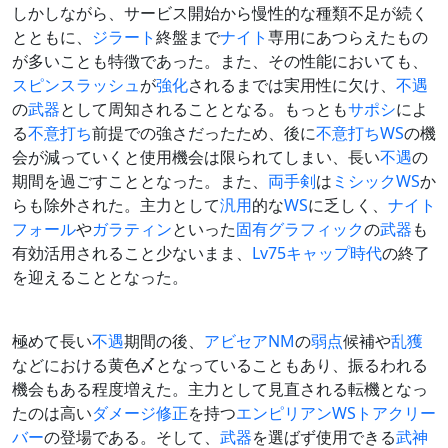
しかしながら、サービス開始から慢性的な種類不足が続く
とともに、
ジラート
終盤まで
ナイト
専用にあつらえたもの
が多いことも特徴であった。また、その性能においても、
スピンスラッシュ
が
強化
されるまでは実用性に欠け、
不遇
の
武器
として周知されることとなる。もっとも
サポシ
によ
る
不意打ち
前提での強さだったため、後に
不意打ち
WS
の機
会が減っていくと使用機会は限られてしまい、長い
不遇
の
期間を過ごすこととなった。また、
両手剣
は
ミシックWS
か
らも除外された。主力として
汎用
的な
WS
に乏しく、
ナイト
フォール
や
ガラティン
といった
固有グラフィック
の
武器
も
有効活用されること少ないまま、
Lv75キャップ時代
の終了
を迎えることとなった。
極めて長い
不遇
期間の後、
アビセアNM
の
弱点
候補や
乱獲
などにおける黄色〆となっていることもあり、振るわれる
機会もある程度増えた。主力として見直される転機となっ
たのは高い
ダメージ修正
を持つ
エンピリアンWS
トアクリー
バー
の登場である。そして、
武器
を選ばず使用できる
武神