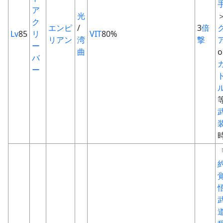
ア
光
ク
エンピ
/
3
倍
Lv
85
リ
VIT
80%
リアン
湾
撃
ー
曲
o
バ
ー