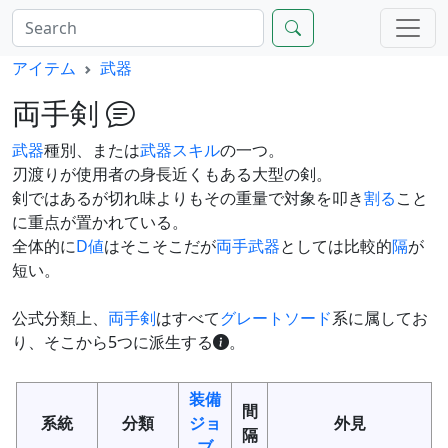
アイテム
武器
両手剣
武器
種別、または
武器スキル
の一つ。
刃渡りが使用者の身長近くもある大型の剣。
剣ではあるが切れ味よりもその重量で対象を叩き
割る
こと
に重点が置かれている。
全体的に
D値
はそこそこだが
両手武器
としては比較的
隔
が
短い。
公式分類上、
両手剣
はすべて
グレートソード
系に属してお
り、そこから5つに派生する
。
装備
間
系統
分類
ジョ
外見
隔
ブ