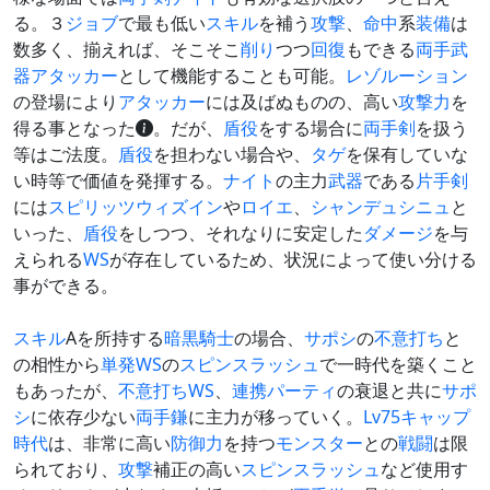
る。３
ジョブ
で最も低い
スキル
を補う
攻撃
、
命中
系
装備
は
数多く、揃えれば、そこそこ
削り
つつ
回復
もできる
両手武
器
アタッカー
として機能することも可能。
レゾルーション
の登場により
アタッカー
には及ばぬものの、高い
攻撃力
を
得る事となった
。だが、
盾役
をする場合に
両手剣
を扱う
等はご法度。
盾役
を担わない場合や、
タゲ
を保有していな
い時等で価値を発揮する。
ナイト
の主力
武器
である
片手剣
には
スピリッツウィズイン
や
ロイエ
、
シャンデュシニュ
と
いった、
盾役
をしつつ、それなりに安定した
ダメージ
を与
えられる
WS
が存在しているため、状況によって使い分ける
事ができる。
スキル
Aを所持する
暗黒騎士
の場合、
サポシ
の
不意打ち
と
の相性から
単発WS
の
スピンスラッシュ
で一時代を築くこと
もあったが、
不意打ち
WS
、
連携
パーティ
の衰退と共に
サポ
シ
に依存少ない
両手鎌
に主力が移っていく。
Lv75キャップ
時代
は、非常に高い
防御力
を持つ
モンスター
との
戦闘
は限
られており、
攻撃
補正の高い
スピンスラッシュ
など使用す