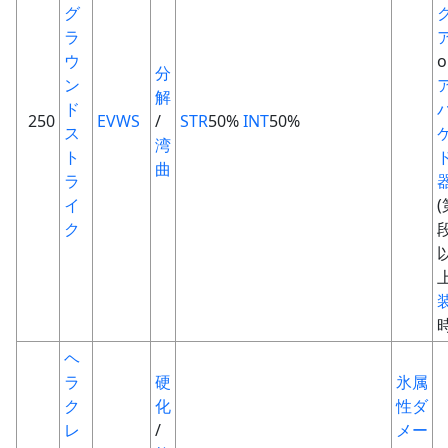
グ
ラ
ウ
o
分
ン
解
ド
250
EVWS
/
STR
50%
INT
50%
ス
湾
ト
曲
ラ
イ
(
ク
上
ヘ
ラ
硬
氷属
ク
化
性
ダ
レ
/
メー