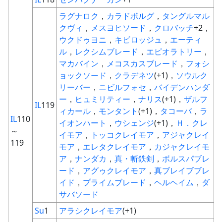
ラグナロク
，
カラドボルグ
，
タングルマル
クヴィ
，
メスヨヒソード
，
クロバッチ
+2，
ウクドゥヨニ
，
キビロッジュ
，
エーティ
ル
，
レクシムブレード
，
エピオラトリー
，
マカバイン
，
メコスカスブレード
，
フォシ
ョックソード
，
クラデネツ
(+1)，
ソウルク
リーバー
，
ニビルフォセ
，
バイデンハンダ
ー
，
ヒュミリティー
，
ナリス
(+1)，
ザルフ
IL
119
ィカール
，
モンタント
(+1)，
タコーバ
，
ラ
IL
110
イオンハート
，
ウシェンジ
(+1)，
Ｈ．クレ
～
イモア
，
トッコクレイモア
，
アジャクレイ
119
モア
，
エレタクレイモア
，
カジャクレイモ
ア
，
ナンダカ
，
真・斬鉄剣
，
ボルスパブレ
ード
，
アグゥクレイモア
，
真ブレイブブレ
イド
，
プライムブレード
，
ヘルヘイム
，
ダ
サバソード
Su
1
アラシクレイモア
(+1)