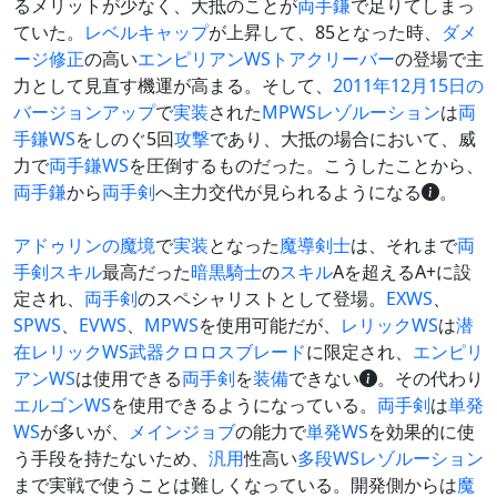
るメリットが少なく、大抵のことが
両手鎌
で足りてしまっ
ていた。
レベルキャップ
が上昇して、85となった時、
ダメ
ージ修正
の高い
エンピリアンWS
トアクリーバー
の登場で主
力として見直す機運が高まる。そして、
2011年12月15日の
バージョンアップ
で
実装
された
MPWS
レゾルーション
は
両
手鎌
WS
をしのぐ5回
攻撃
であり、大抵の場合において、威
力で
両手鎌
WS
を圧倒するものだった。こうしたことから、
両手鎌
から
両手剣
へ主力交代が見られるようになる
。
アドゥリンの魔境
で
実装
となった
魔導剣士
は、それまで
両
手剣
スキル
最高だった
暗黒騎士
の
スキル
Aを超えるA+に設
定され、
両手剣
のスペシャリストとして登場。
EXWS
、
SPWS
、
EVWS
、
MPWS
を使用可能だが、
レリックWS
は
潜
在レリックWS武器
クロロスブレード
に限定され、
エンピリ
アンWS
は使用できる
両手剣
を
装備
できない
。その代わり
エルゴンWS
を使用できるようになっている。
両手剣
は
単発
WS
が多いが、
メインジョブ
の能力で
単発WS
を効果的に使
う手段を持たないため、
汎用
性高い
多段WS
レゾルーション
まで実戦で使うことは難しくなっている。開発側からは
魔