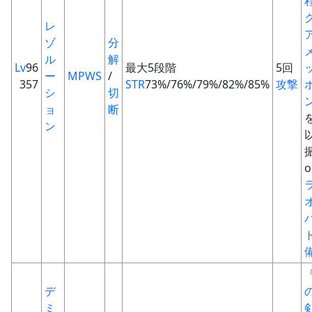
レ
ゾ
分
ル
解
Lv
96
最大5段階
5回
ー
MPWS
/
357
STR
73%/76%/79%/82%/85%
攻撃
シ
切
ョ
断
ン
o
デ
ミ