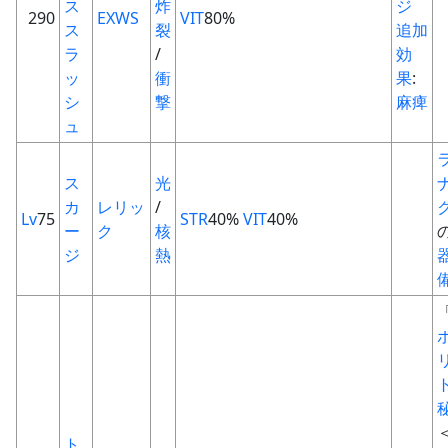
ス
炸
ジ
290
EXWS
VIT
80%
ス
裂
追加
ラ
/
効
ッ
衝
果
:
シ
撃
麻痺
ュ
ス
光
カ
レリッ
/
Lv
75
STR
40%
VIT
40%
ー
ク
核
ジ
熱
ト