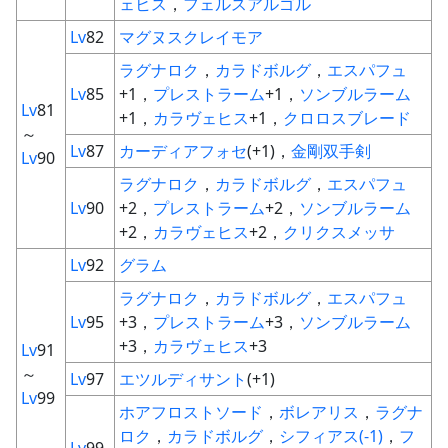
ェヒス
，
フェルスアルゴル
Lv
82
マグヌスクレイモア
ラグナロク
，
カラドボルグ
，
エスパフュ
Lv
85
+1，
プレストラーム
+1，
ソンブルラーム
Lv
81
+1，
カラヴェヒス
+1，
クロロスブレード
～
Lv
87
カーディアフォセ
(+1)，
金剛双手剣
Lv
90
ラグナロク
，
カラドボルグ
，
エスパフュ
Lv
90
+2，
プレストラーム
+2，
ソンブルラーム
+2，
カラヴェヒス
+2，
クリクスメッサ
Lv
92
グラム
ラグナロク
，
カラドボルグ
，
エスパフュ
Lv
95
+3，
プレストラーム
+3，
ソンブルラーム
+3，
カラヴェヒス
+3
Lv
91
～
Lv
97
エツルディサント
(+1)
Lv
99
ホアフロストソード
，
ボレアリス
，
ラグナ
ロク
，
カラドボルグ
，
シフィアス
(-1)
，
フ