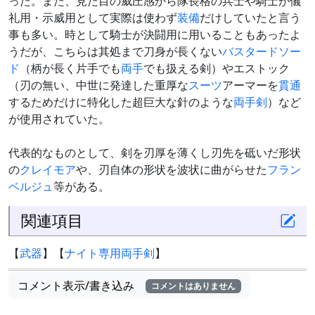
った。また、見た目の威圧感から隊長格の兵士や騎士が儀
礼用・示威用として実際は使わず
装備
だけしていたと言う
事も多い。時として騎士が決闘用に用いることもあったよ
うだが、こちらは其処まで刀身が長くない
バスタードソー
ド
（柄が長く片手でも
両手
でも扱える剣）やエストック
（刃の無い、中世に発達した重厚な
スーツ
アーマーを
貫通
するためだけに特化した超巨大な針のような
両手剣
）など
が使用されていた。
代表的なものとして、剣を刃厚を薄くし刃先を砥いだ形状
の
クレイモア
や、刃自体の形状を波状に曲がらせた
フラン
ベルジュ
等がある。
関連項目
【
武器
】【
ナイト専用両手剣
】
コメント表示/書き込み
コメントはありません