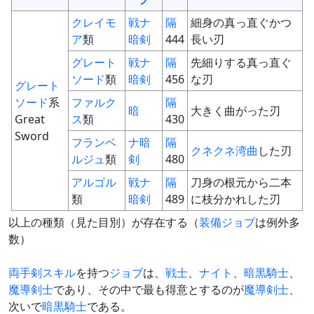
クレイモ
戦
ナ
隔
細身の真っ直ぐかつ
ア
類
暗
剣
444
長い刃
グレート
戦
ナ
隔
先細りする真っ直ぐ
ソード
類
暗
剣
456
な刃
グレート
ソード
系
ファルク
隔
暗
大きく曲がった刃
Great
ス
類
430
Sword
フランベ
ナ
暗
隔
クネクネ
湾曲
した刃
ルジュ
類
剣
480
アルゴル
戦
ナ
隔
刀身の根元から二本
類
暗
剣
489
に枝分かれした刃
以上の種類（見た目別）が存在する（
装備
ジョブ
は例外多
数）
両手剣
スキル
を持つ
ジョブ
は、
戦士
、
ナイト
、
暗黒騎士
、
魔導剣士
であり、その中で最も得意とするのが
魔導剣士
、
次いで
暗黒騎士
である。