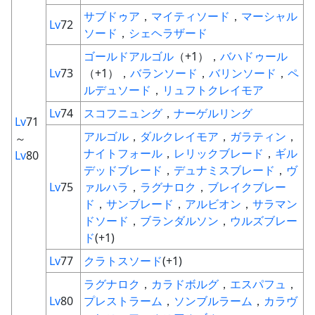
サブドゥア
，
マイティソード
，
マーシャル
Lv
72
ソード
，
シェヘラザード
ゴールドアルゴル
（+1），
バハドゥール
Lv
73
（+1），
バランソード
，
バリンソード
，
ペ
ルデュソード
，
リュフトクレイモア
Lv
74
スコフニュング
，
ナーゲルリング
Lv
71
アルゴル
，
ダルクレイモア
，
ガラティン
，
～
ナイトフォール
，
レリックブレード
，
ギル
Lv
80
デッドブレード
，
デュナミスブレード
，
ヴ
Lv
75
ァルハラ
，
ラグナロク
，
ブレイクブレー
ド
，
サンブレード
，
アルビオン
，
サラマン
ドソード
，
ブランダルソン
，
ウルズブレー
ド
(+1)
Lv
77
クラトスソード
(+1)
ラグナロク
，
カラドボルグ
，
エスパフュ
，
Lv
80
プレストラーム
，
ソンブルラーム
，
カラヴ