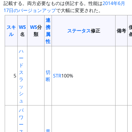
記載する。両方必要なものは併記する。性能は
2014年6月
17日のバージョンアップ
で大幅に変更された。
連
スキ
WS
WS
分
携
ステータス
修正
備考
ル
名
類
属
性
ハ
ー
ド
ス
切
5
STR
100%
ラ
断
ッ
シ
ュ
パ
ワ
ー
ス
貫