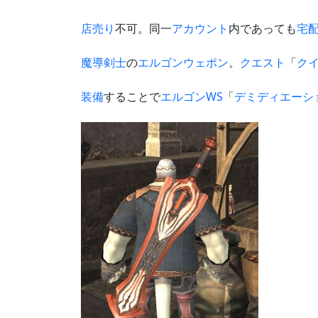
店売り
不可。同一
アカウント
内であっても
宅
魔導剣士
の
エルゴンウェポン
。
クエスト
「
ク
装備
することで
エルゴンWS
「
デミディエーシ