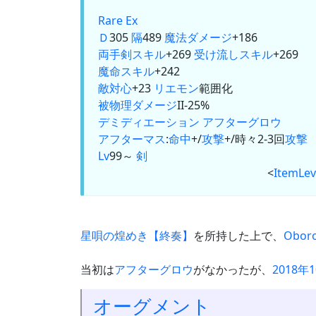
Rare Ex
Ｄ
305
隔
489
魔法ダメージ
+186
両手剣
スキル
+269
受け流しスキル
+269
魔命スキル
+242
敵対心
+23
リエモン
範囲化
被物理ダメージ
II-25%
デミディエーション
アフターグロウ
アフターマス
:
命中
+/
攻撃
+/時々2-3回
攻撃
Lv
99～
剣
<
ItemLev
星唄の煌めき【終奏】
を所持した上で、
Obor
当初は
アフターグロウ
がなかったが、
2018
オーグメント