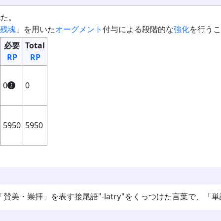
れた。
残魂
」を用いた
オーグメント
付与による段階的な
強化
を行うこ
必要
Total
RP
RP
0
0
5950
5950
"に「賛美・崇拝」を表す接尾語"-latry"をくっつけた言葉で