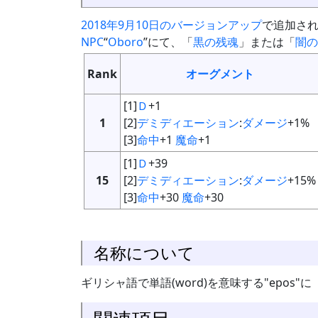
2018年9月10日のバージョンアップ
で追加さ
NPC
“
Oboro
”にて、「
黒の残魂
」または「
闇の
Rank
オーグメント
[1]
Ｄ
+1
1
[2]
デミディエーション
:
ダメージ
+1%
[3]
命中
+1
魔命
+1
[1]
Ｄ
+39
15
[2]
デミディエーション
:
ダメージ
+15%
[3]
命中
+30
魔命
+30
名称について
ギリシャ語で単語(word)を意味する"epos