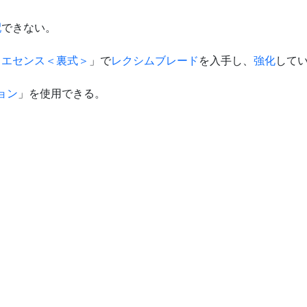
配
できない。
イエセンス＜裏式＞
」で
レクシムブレード
を入手し、
強化
して
ョン
」を使用できる。