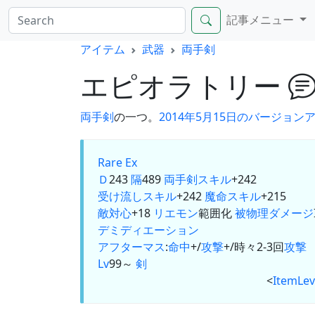
記事メニュー
アイテム
武器
両手剣
エピオラトリー
両手剣
の一つ。
2014年5月15日のバージョン
Rare Ex
Ｄ
243
隔
489
両手剣
スキル
+242
受け流しスキル
+242
魔命スキル
+215
敵対心
+18
リエモン
範囲化
被物理ダメージ
デミディエーション
アフターマス
:
命中
+/
攻撃
+/時々2-3回
攻撃
Lv
99～
剣
<
ItemLev