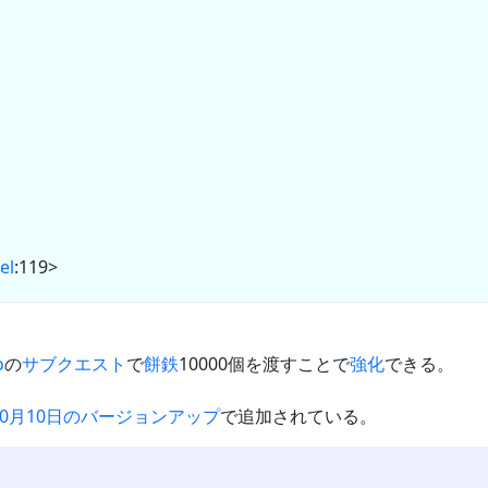
el
:119>
o
の
サブクエスト
で
餅鉄
10000個を渡すことで
強化
できる。
年10月10日のバージョンアップ
で追加されている。