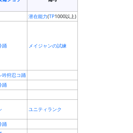
潜在能力
(
TP
1000以上)
吟
踊
メイジャンの試練
シ
吟
狩
忍
コ
踊
吟
踊
シ
ユニティランク
吟
踊