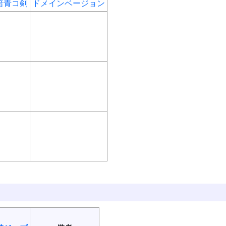
暗
青
コ
剣
ドメインベージョン