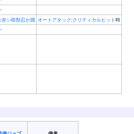
か
か
モ
赤
シ
暗
獣
忍
か
踊
オートアタック
:
クリティカルヒット
時
か
装備
ジョブ
備考