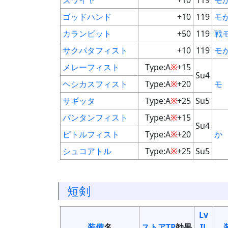
スワイヤ
+10
119
モ
ゴッドハンド
+10
119
モ
カランビット
+50
119
戦
サクパタフィスト
+10
119
モ
メレーフィスト
Type:A
※
+15
Su4
ヘシカスフィスト
Type:A
※
+20
モ
サギッタ
Type:A
※
+25
Su5
パンタンフィスト
Type:A
※
+15
Su4
ピトルフィスト
Type:A
※
+20
か
シュコアトル
Type:A
※
+25
Su5
短剣
Lv
装備
名
ストアTP
効果
IL