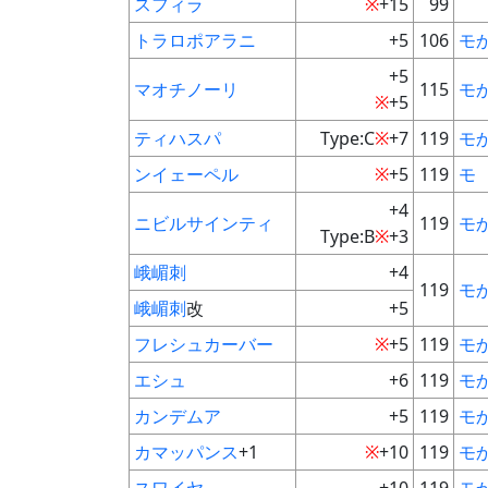
スフィラ
※
+15
99
トラロポアラニ
+5
106
モ
+5
マオチノーリ
115
モ
※
+5
ティハスパ
Type:C
※
+7
119
モ
ンイェーペル
※
+5
119
モ
+4
ニビルサインティ
119
モ
Type:B
※
+3
峨嵋刺
+4
119
モ
峨嵋刺
改
+5
フレシュカーバー
※
+5
119
モ
エシュ
+6
119
モ
カンデムア
+5
119
モ
カマッパンス
+1
※
+10
119
モ