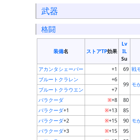
武器
格闘
Lv
装備
名
ストアTP
効果
IL
Su
アカンタシェーバー
+1
69
戦
ブルートクラレン
+6
99
モ
ブルートクラウエン
+7
バラクーダ
※
+8
80
バラクーダ
+1
※
+13
85
バラクーダ
+2
※
+15
90
モ
バラクーダ
+3
※
+15
95