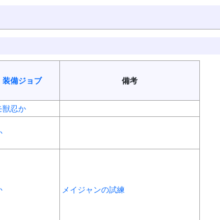
装備
ジョブ
備考
モ
獣
忍
か
か
か
メイジャンの試練