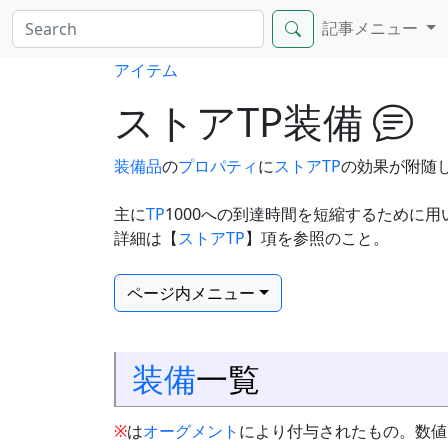
記事メニュー
アイテム
ストアTP装備
装備品
の
プロパティ
に
ストアTP
の効果が附随
主に
TP
1000への到達時間を短縮するために用
詳細は【
ストアTP
】項を参照のこと。
ページ内メニュー
装備
一覧
※
は
オーグメント
により付与されたもの。数値