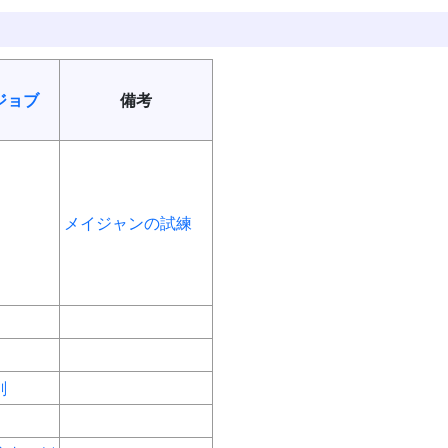
ジョブ
備考
メイジャンの試練
剣