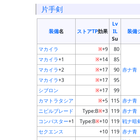
片手剣
Lv
装備
名
ストアTP
効果
IL
装備
Su
マカイラ
※
+9
80
マカイラ
+1
※
+14
85
マカイラ
+2
※
+17
90
赤
ナ
青
マカイラ
+3
※
+17
95
シブロン
※
+17
99
カマトラタシア
※
+5
115
赤
ナ
青
ニビルブレード
Type:B
※
+3
119
赤
ナ
青
コンバスター
+1
Type:B
※
+10
119
戦
ナ
暗
セクエンス
+10
119
赤
ナ
青