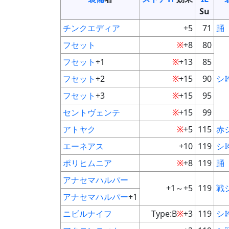
Su
チンクエディア
+5
71
踊
フセット
※
+8
80
フセット
+1
※
+13
85
フセット
+2
※
+15
90
シ
フセット
+3
※
+15
95
セントヴェンテ
※
+15
99
アトヤク
※
+5
115
赤
エーネアス
+10
119
シ
ポリヒムニア
※
+8
119
踊
アナセマハルパー
+1～+5
119
戦
アナセマハルパー
+1
ニビルナイフ
Type:B
※
+3
119
シ