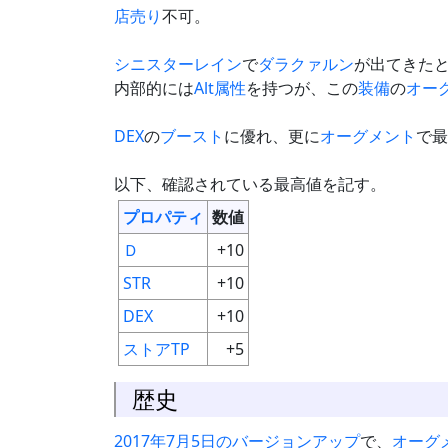
店売り
不可。
シニスターレイン
で
ダラクァルン
が出てきた
内部的には
Alt
属性
を持つが、この
装備
の
オー
DEX
の
ブースト
に優れ、更に
オーグメント
で最
以下、確認されている最高値を記す。
プロパティ
数値
Ｄ
+10
STR
+10
DEX
+10
ストアTP
+5
歴史
2017年7月5日のバージョンアップ
で、
オーグ