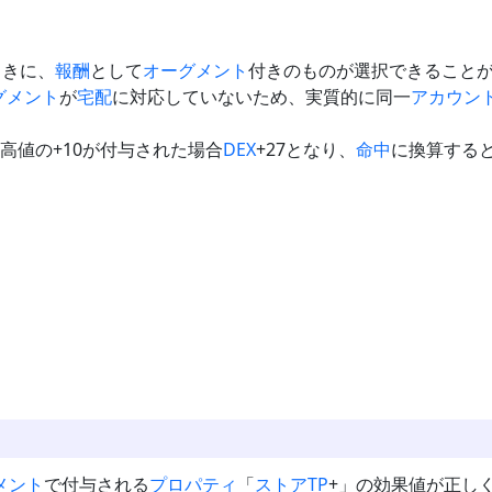
ときに、
報酬
として
オーグメント
付きのものが選択できること
グメント
が
宅配
に対応していないため、実質的に同一
アカウン
高値の+10が付与された場合
DEX
+27となり、
命中
に換算すると+
メント
で付与される
プロパティ
「
ストアTP
+」の効果値が正し