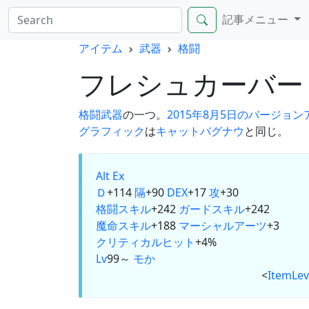
記事メニュー
アイテム
武器
格闘
フレシュカーバ
格闘武器
の一つ。
2015年8月5日のバージョン
グラフィック
は
キャットバグナウ
と同じ。
Alt
Ex
Ｄ
+114
隔
+90
DEX
+17
攻
+30
格闘スキル
+242
ガードスキル
+242
魔命スキル
+188
マーシャルアーツ
+3
クリティカルヒット
+4%
Lv
99～
モ
か
<
ItemLev