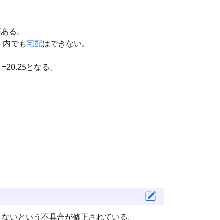
がある。
ト
内でも
宅配
はできない。
20.25となる。
くないという不具合が修正されている。