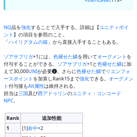
<
ItemLevel
:119>
NQ
品を
強化
することで入手する。詳細は【
ユニティポイ
ント
】の項目を参照のこと。
「
ハイリグタムの箱
」から直接入手することもある。
ゾアサブリガ
+1には、
色褪せた鱗
を用いて
オーグメント
を
付与することができる。
ゾアサブリガ
+1と
色褪せた鱗
に加
えて30,000
UNI
が必要
。さらに
色褪せた鱗
で
リエンフォ
ースポイント
を加算しRank15まで
強化
できる。
オーグメン
ト
付与後も
Alt
属性
は維持される。
担当は
三国
及び
西アドゥリン
の
ユニティ・コンコード
NPC
。
Rank
追加性能
1
[1]
命中
+2