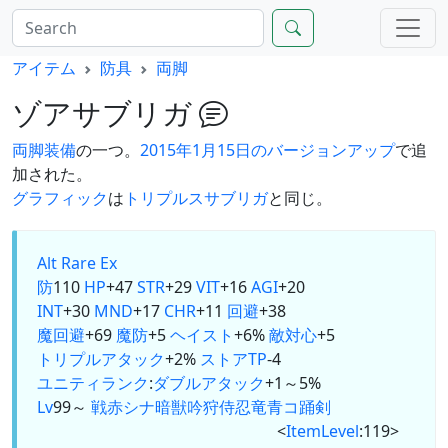
アイテム
防具
両脚
ゾアサブリガ
両脚
装備
の一つ。
2015年1月15日のバージョンアップ
で追
加された。
グラフィック
は
トリプルスサブリガ
と同じ。
Alt
Rare Ex
防
110
HP
+47
STR
+29
VIT
+16
AGI
+20
INT
+30
MND
+17
CHR
+11
回避
+38
魔回避
+69
魔防
+5
ヘイスト
+6%
敵対心
+5
トリプルアタック
+2%
ストアTP
-4
ユニティランク
:
ダブルアタック
+1～5%
Lv
99～
戦
赤
シ
ナ
暗
獣
吟
狩
侍
忍
竜
青
コ
踊
剣
<
ItemLevel
:119>