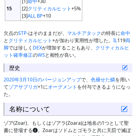
[1]
命中
+30
15
[2]
クリティカルヒット
+5%
[3]
ALL BP
+10
欠点の
STP
-はそのままだが、
マルチアタック
の特長に
命中
と
クリティカルヒット
+が加わり実用性が増した。
IL
119
両
脚
では珍しく
DEX
が増加することもあり、
クリティカルヒ
ット確率修正
の
WS
と相性が良い。
歴史
2020年3月10日のバージョンアップ
で、
色褪せた鱗
を用い
て
ゾアサブリガ
+1に
オーグメント
を付与できるようになっ
た。
名称について
ゾア(Zoar)、もしくはゾアラ(Zoara)は地名の1つとして聖
書に登場する
。Zoarはソドムとゴモラと共に天罰で滅ぼ