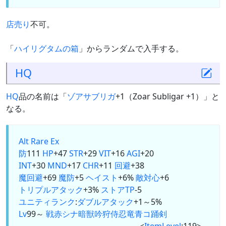
店売り
不可。
「
ハイリグタムの箱
」からランダムで入手する。
HQ
HQ
品の名前は「
ゾアサブリガ
+1（Zoar Subligar +1）」と
なる。
Alt
Rare Ex
防
111
HP
+47
STR
+29
VIT
+16
AGI
+20
INT
+30
MND
+17
CHR
+11
回避
+38
魔回避
+69
魔防
+5
ヘイスト
+6%
敵対心
+6
トリプルアタック
+3%
ストアTP
-5
ユニティランク
:
ダブルアタック
+1～5%
Lv
99～
戦
赤
シ
ナ
暗
獣
吟
狩
侍
忍
竜
青
コ
踊
剣