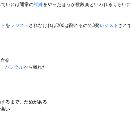
っていれば通常の
試練
をやったほうが数段楽といわれるくらい
イト
を
レジスト
されなければ200は削れるので3発
レジスト
され
を命令
カーバンクル
から離れた
動するまで、ためがある
や高い