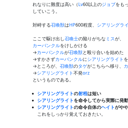
れなりに難度は高い（
Lv
60以上の
ジョブ
をも
していこう。
対峙する
召喚獣
は
HP
600程度、
シアリングラ
ここで駆け出し
召喚士
の陥りがちな
ミス
が、
カーバンクル
をけしかける
→
カーバンクル
が
召喚獣
と殴り合いを始めた
→すかさず
カーバンクル
に
シアリングライト
→ところが、
召喚獣
の
タゲ
がこちらへ移り、
→
シアリングライト
不発
orz
というものである。
シアリングライト
の
射程
は短い
シアリングライト
を命令してから実際に発
シアリングライト
の命令自体の
ヘイト
がや
これをしっかり覚えておきたい。