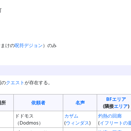
可
おまけの
呪符デジョン
）のみ
別の
クエスト
が存在する。
BF
エリア
場所
依頼者
名声
(隣接
エリア
)
ドドモス
カザム
灼熱の回廊
（Dodmos）
(
ウィンダス
)
(
イフリートの