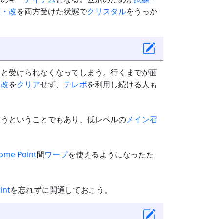
練・改
を両方受けた状態で
クリスタル
をうっか
ると受けられなくなってしまう。行くまでが面
・改
を
クリア
せず、
テレポ
を利用し続ける人も
負うということでもあり、低レベルの
メイン
召
。
ome Point
間
ワープ
を使えるようになったた
int
を忘れずに開通しておこう。