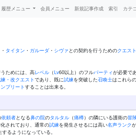
履歴メニュー
会員メニュー
新規記事作成
索引
カテ
ウ
・
タイタン
・
ガルーダ
・
シヴァ
との契約を行うための
クエス
行うためには、高
レベル
（
Lv
60以上）のフル
パーティ
が必要で
試練・改
クエスト
であり、既に
試練
を突破した
召喚士
はこれら
コンプリート
することは出来る。
の
依頼者
となる
鼻の院
の
タルタル
（
痛樽
）の隣にいる護衛の
冒
和化されており、通常の
試練
を発生させるには高い
名声ランク
生するようになっている。