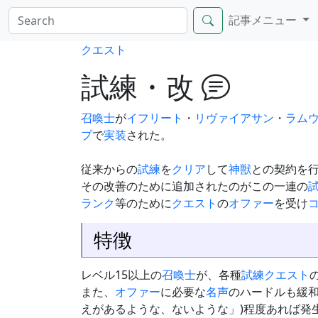
記事メニュー
クエスト
試練・改
召喚士
が
イフリート
・
リヴァイアサン
・
ラム
プ
で
実装
された。
従来からの
試練
を
クリア
して
神獣
との契約を
その改善のために追加されたのがこの一連の
ランク
等のために
クエスト
の
オファー
を受け
特徴
レベル15以上の
召喚士
が、各種
試練
クエスト
また、
オファー
に必要な
名声
のハードルも緩
えがあるような、ないような」)程度あれば発