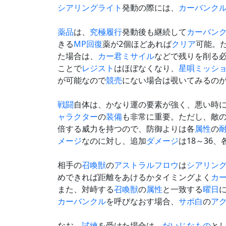
シアリングライト
発動の際には、
カーバンク
薬品
は、
究極履行
発動後も継続して
カーバン
きる
MP
回復
薬が2個ほどあれば
クリア
可能。
た場合は、
カー君ミサイル
などで残りを削る
ことで
レジスト
はほぼなくなり、
星唄ミッシ
が可能なので
競売
にない場合は覗いてみるの
戦闘
自体は、かなり運の要素が強く、悪い時
ャラクター
の
装備
も非常に重要。ただし、敵
倍する威力を持つので、防御よりは各
属性
の
メージ
なのに対し、追加
ダメージ
は18～36、
相手の
召喚獣
の
アストラルフロウ
は
シアリン
めできれば距離をあけるかタイミングよく
カ
また、対峙する
召喚獣
の
属性
と一致する
曜日
カーバンクル
を呼びなおす場合、
サポ白
の
ア
なお、
試練
を受けた場合は、
だいじなもの
と