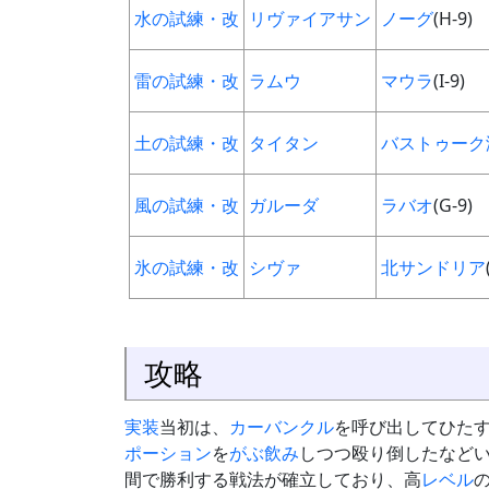
水の試練・改
リヴァイアサン
ノーグ
(H-9)
雷の試練・改
ラムウ
マウラ
(I-9)
土の試練・改
タイタン
バストゥーク
風の試練・改
ガルーダ
ラバオ
(G-9)
氷の試練・改
シヴァ
北サンドリア
攻略
実装
当初は、
カーバンクル
を呼び出してひた
ポーション
を
がぶ飲み
しつつ殴り倒したなど
間で勝利する戦法が確立しており、高
レベル