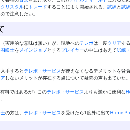
トクリスタル
に
トレード
することにより開始される。
試練
と
試
るので注意したい。
て
る（実用的な意味は無い）が、現地への
テレポ
は一度
クリア
す
、
召喚士
を
メインジョブ
とする
プレイヤー
の中にはあえて
試練
を入手すると
テレポ・サービス
が使えなくなるデメリットを背
リア
しないメリットが存在する点について疑問の声も出ていた
（有料ではあるが）この
テレポ・サービス
よりも遥かに便利な
H
る。
喚士
の方は、
テレポ・サービス
を受けたら1度外に出て
Home Po