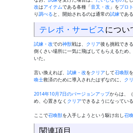
改
は
アイテム
である各種「
音叉・改
」を
プロ
り
調べる
と、開始されるのは通常の
試練
であ
テレポ・サービス
につい
試練・改
での
神獣
戦は、
クリア
後も挑戦でき
倒くさい場所に一気に飛ばしてもらえるため
いた。
言い換えれば、
試練・改
を
クリア
して
召喚獣
喚士
救済のために導入されたはずなのに、
ク
2014年10月7日のバージョンアップ
からは、
め、心置きなく
クリア
できるようになってい
ここで
召喚獣
を入手しようという駆け出し
召
関連項目