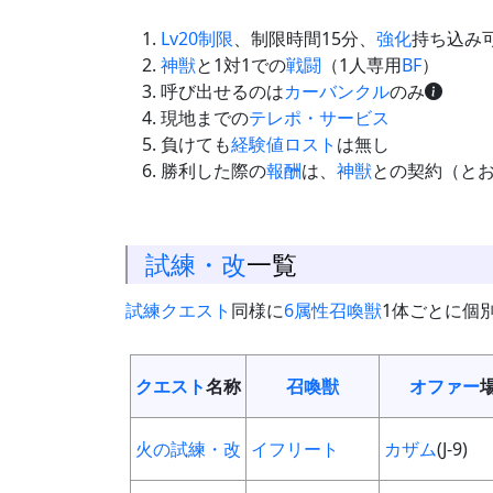
Lv20制限
、制限時間15分、
強化
持ち込み
神獣
と1対1での
戦闘
（1人専用
BF
）
呼び出せるのは
カーバンクル
のみ
現地までの
テレポ・サービス
負けても
経験値ロスト
は無し
勝利した際の
報酬
は、
神獣
との契約（と
試練・改
一覧
試練
クエスト
同様に
6属性召喚獣
1体ごとに個
クエスト
名称
召喚獣
オファー
火の試練・改
イフリート
カザム
(J-9)