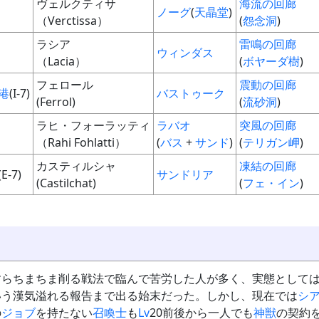
ヴェルクティサ
海流の回廊
ノーグ
(
天晶堂
)
（Verctissa）
(
怨念洞
)
ラシア
雷鳴の回廊
ウィンダス
（Lacia）
(
ボヤーダ樹
)
フェロール
震動の回廊
港
(I-7)
バストゥーク
(Ferrol)
(
流砂洞
)
ラヒ・フォーラッティ
ラバオ
突風の回廊
（Rahi Fohlatti）
(
バス
+
サンド
)
(
テリガン岬
)
カスティルシャ
凍結の回廊
(E-7)
サンドリア
(Castilchat)
(
フェ・イン
)
すらちまちま削る戦法で臨んで苦労した人が多く、実態として
いう漢気溢れる報告まで出る始末だった。しかし、現在では
シ
の
ジョブ
を持たない
召喚士
も
Lv
20前後から一人でも
神獣
の契約