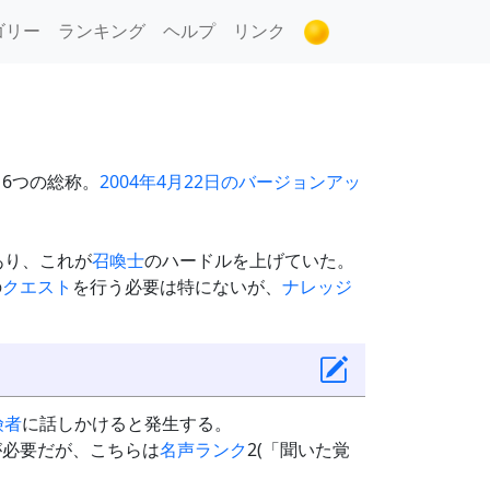
ゴリー
ランキング
ヘルプ
リンク
ト
6つの総称。
2004年4月22日のバージョンアッ
あり、これが
召喚士
のハードルを上げていた。
の
クエスト
を行う必要は特にないが、
ナレッジ
険者
に話しかけると発生する。
が必要だが、こちらは
名声ランク
2(「聞いた覚