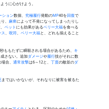
るように心がけよう。
ーション
数個、
究極履行
発動の
MP
40を
回復
で
たり、
麻痺
によって不発になってしまったりし
在、
ペット
にも効果がある
ベリー大福
を食べる
ース
、
呪符
、
ベリー大福
と、どれも揃えること
10秒ももたずに瞬殺される場合があるため、
キ
を成さない。追加
ダメージ
や
履行
技がそれに数
の場合、
通常攻撃
は6～12と、
丁度
の敵並の
ダ
死
まではいかないが、それなりに被害を被るた
めのキー
アイテム
となる。区別のためか
試練・