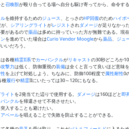
ル
と
召喚獣
が殴り合ってる場へ自分も駆け寄ってから、命令す
クル
を維持するための
ジュース
、とっさの
HP
回復
のため
ハイポ
だが、
シアリングライト
が
レジスト
され
ダメージ
が足りなかっ
必要があるので
薬品
は多めに持っていった方が無難である。現
ョン
を進めていた場合は
Curio Vendor Moogle
から
薬品
、
ジュ
がいいだろう。
には各種
精霊II系
で
カーバンクル
が
リキャスト
の30秒どころか
の
攻撃力
は低く、防御重視の
装備
は全くと言って良いほど意味
耐性
を上げて対処しよう。ちなみに、防御100程度で
属性
耐性
0
各種
履行
や
精霊
IIにいたっては30～120にもなる。
グライト
を2発当てた辺りで使用する。
ダメージ
は160ほどと
即
ーバンクル
を帰還させて不発させたい。
に突入することも避けたい。
クアベール
を唱えることで失敗を防止することができる。
して各種の
音叉
を受け取り、これが
バトルフィールド
に入るた