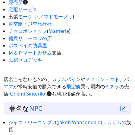
競売所
宅配サービス
出張
モーグリ
(
ノマドモーグリ
)
飛空艇
・
飛空旅行社
チョコボ
ショップ
(
Mamerie
)
傭兵リューコワの店
ポスベイの防具屋
Ｍ＆Ｐマート
カザム
支店
民宿セロデッキ
店名こそないものの、
カザムパイン
や
ミスラントマト
、
パ
ママ
が常時安価で購入できる
飛空艇
乗り場内の
ミスラ
の売
店(
Ghemi Sinterilo
)
も利用価値が高い。
著名な
NPC
ジャコ・ワーコンダロ(Jakoh Wahcondalo)
：
カザム
の族
長