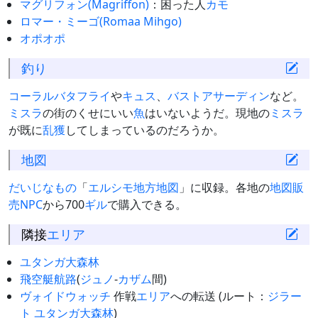
マグリフォン(Magriffon)
：困った人
カモ
ロマー・ミーゴ(Romaa Mihgo)
オポオポ
釣り
コーラルバタフライ
や
キュス
、
バストアサーディン
など。
ミスラ
の街のくせにいい
魚
はいないようだ。現地の
ミスラ
が既に
乱獲
してしまっているのだろうか。
地図
だいじなもの
「
エルシモ地方地図
」に収録。各地の
地図販
売NPC
から700
ギル
で購入できる。
隣接
エリア
ユタンガ大森林
飛空艇航路
(
ジュノ
-
カザム
間)
ヴォイドウォッチ
作戦
エリア
への転送 (ルート：
ジラー
ト
ユタンガ大森林
)