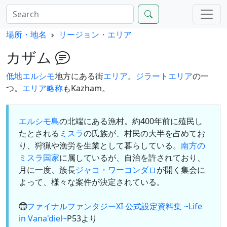
場所・地名
リージョン・エリア
カザム
低地エルシモ
地方にある街
エリア
。
ジラートエリア
の一
つ。
エリア略称
もKazham。
エルシモ島
の北端にある漁村。約400年前に殖民し
たとされる
ミスラ
の氏族が、村民の大半を占めてお
り、狩猟や漁労を生業として暮らしている。
南方の
ミスラ国家
に属しているが、自治を許されており、
月に一度、族長
ジャコ・ワーコンダロ
が開く集会に
よって、様々な案件が決定されている。
ファイナルファンタジーXI 公式設定資料集 ~Life
in Vana'diel~
P53より