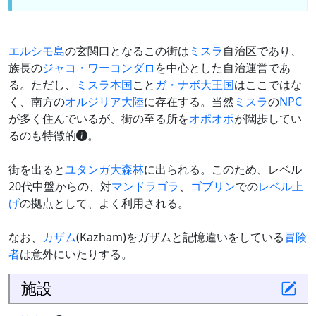
エルシモ島
の玄関口となるこの街は
ミスラ
自治区であり、
族長の
ジャコ・ワーコンダロ
を中心とした自治運営であ
る。ただし、
ミスラ本国
こと
ガ・ナボ大王国
はここではな
く、南方の
オルジリア大陸
に存在する。当然
ミスラ
の
NPC
が多く住んでいるが、街の至る所を
オポオポ
が闊歩してい
るのも特徴的
。
街を出ると
ユタンガ大森林
に出られる。このため、レベル
20代中盤からの、対
マンドラゴラ
、
ゴブリン
での
レベル上
げ
の拠点として、よく利用される。
なお、
カザム
(Kazham)をガザムと記憶違いをしている
冒険
者
は意外にいたりする。
施設