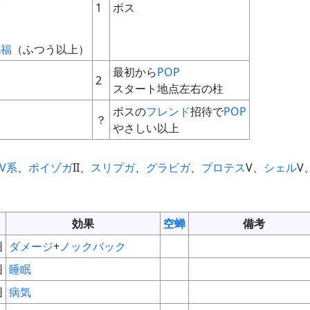
1
ボス
避
祝福
（ふつう以上）
最初から
POP
2
スタート地点左右の柱
ボスの
フレンド
招待で
POP
？
やさしい以上
V系
、
ポイゾガ
II、
スリプガ
、
グラビガ
、
プロテス
V、
シェル
V
効果
空蝉
備考
囲
ダメージ
+
ノックバック
囲
睡眠
囲
病気