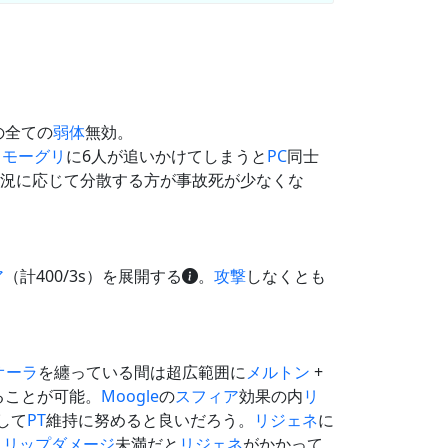
の全ての
弱体
無効。
じ
モーグリ
に6人が追いかけてしまうと
PC
同士
況に応じて分散する方が事故死が少なくな
ア
（計400/3s）を展開する
。
攻撃
しなくとも
オーラ
を纏っている間は超広範囲に
メルトン
+
ることが可能。
Moogle
の
スフィア
効果の内
リ
して
PT
維持に努めると良いだろう。
リジェネ
に
スリップダメージ
未満だと
リジェネ
がかかって