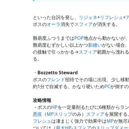
といった台詞を発し、
リジェネ
+
リフレシュ
+
ボスの
オーラ
消失で
スフィア
が消失する。
難易度ふつうまでは
POP
地点から動かないが
難易度むずかしい以上かつ
影縫い
がない場合
の接触で引っかかる→
スフィア
範囲から洩れ
る。
・
Bozzetto Steward
ボスの
フレンド
招待でその場に出現、少し移
約1分で自滅する。かなり硬いため
PC
が倒すの
攻略情報
・ボスの
HP
を一定量削るたびに6種類からラ
悪疫
（
MPスリップ
のみ）
スフィア
を展開する
フレシュ
は凄まじく強力で効果中は
MP
が無尽
ついては（
最大HP
-
スフィア
の
スリップダメー