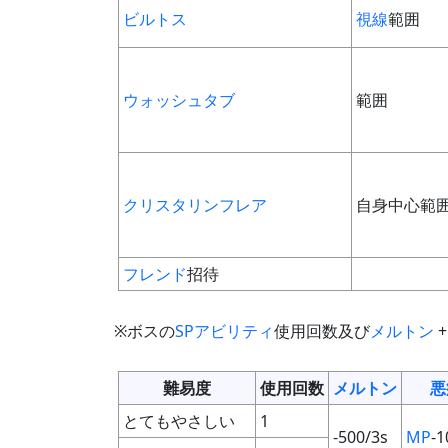
ビルトス
視線
範囲
ウォッシュタブ
範囲
クリスタリンフレア
自身中心範
フレンド
招待
※ボスの
SPアビリティ
使用回数及び
メルトン
難易度
使用回数
メルトン
悪
とてもやさしい
1
-500/3s
MP
-1