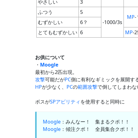
やさしい
3
ふつう
5
MP
-
むずかしい
6？
-1000/3s
とてもむずかしい
6
MP
-2
お供について
・
Moogle
最初から2匹出現。
攻撃
可能だが
PC
側に有利なギミックを展開す
HP
が少なく、
PC
の
範囲攻撃
で倒してしまわな
ボスが
SPアビリティ
を使用すると同時に
Moogle
：みんなー！ 集まるクポ！！
Moogle
：傾注クポ！ 全員集合クポ！！