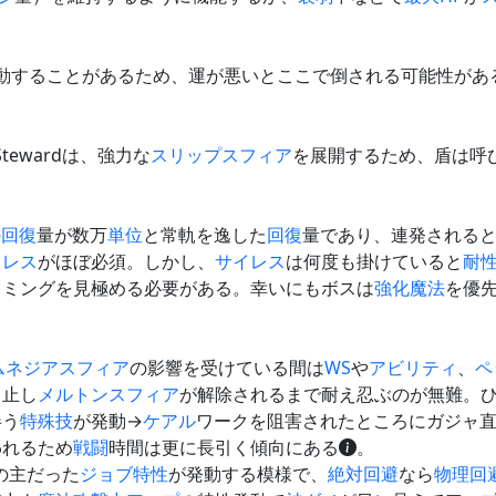
動することがあるため、運が悪いとここで倒される可能性があ
Stewardは、強力な
スリップ
スフィア
を展開するため、盾は呼
の
回復
量が数万
単位
と常軌を逸した
回復
量であり、連発される
イレス
がほぼ必須。しかし、
サイレス
は何度も掛けていると
耐
イミングを見極める必要がある。幸いにもボスは
強化魔法
を優
ムネジア
スフィア
の影響を受けている間は
WS
や
アビリティ
、
ペ
中止し
メルトン
スフィア
が解除されるまで耐え忍ぶのが無難。
伴う
特殊技
が発動→
ケアル
ワークを阻害されたところにガジャ
われるため
戦闘
時間は更に長引く傾向にある
。
の主だった
ジョブ特性
が発動する模様で、
絶対回避
なら
物理回