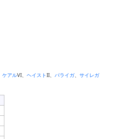
、
ケアル
VI、
ヘイスト
II、
パライガ
、
サイレガ