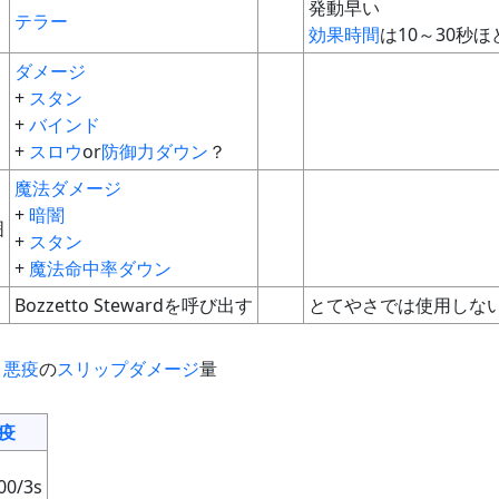
発動早い
テラー
効果時間
は10～30秒ほ
ダメージ
+
スタン
+
バインド
+
スロウ
or
防御力ダウン
？
魔法ダメージ
+
暗闇
囲
+
スタン
+
魔法命中率ダウン
Bozzetto Stewardを呼び出す
とてやさでは使用しな
+
悪疫
の
スリップダメージ
量
疫
00/3s