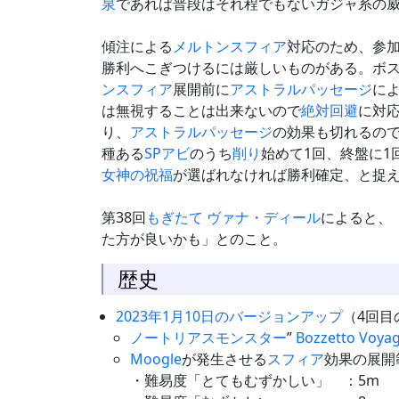
泉
であれば普段はそれ程でもないガジャ系の
傾注による
メルトン
スフィア
対応のため、参
勝利へこぎつけるには厳しいものがある。ボ
ン
スフィア
展開前に
アストラルパッセージ
に
は無視することは出来ないので
絶対回避
に対
り、
アストラルパッセージ
の効果も切れるの
種ある
SPアビ
のうち
削り
始めて1回、終盤に1
女神の祝福
が選ばれなければ勝利確定、と捉
第38回
もぎたて ヴァナ・ディール
によると、「
た方が良いかも」とのこと。
歴史
2023年1月10日のバージョンアップ
（4回目
ノートリアスモンスター
”
Bozzetto Voya
Moogle
が発生させる
スフィア
効果の展開
・難易度「とてもむずかしい」 ：5m 