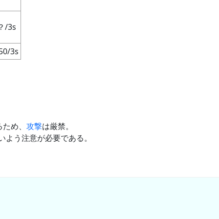
？/3s
50/3s
るため、
攻撃
は厳禁。
いよう注意が必要である。