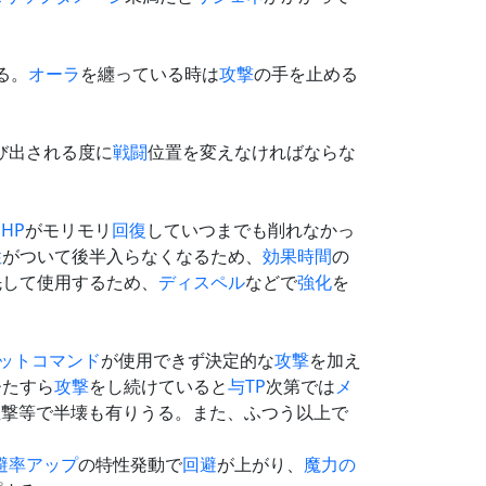
る。
オーラ
を纏っている時は
攻撃
の手を止める
び出される度に
戦闘
位置を変えなければならな
と
HP
がモリモリ
回復
していつまでも削れなかっ
性
がついて後半入らなくなるため、
効果時間
の
先して使用するため、
ディスペル
などで
強化
を
ットコマンド
が使用できず決定的な
攻撃
を加え
ひたすら
攻撃
をし続けていると
与TP
次第では
メ
直撃等で半壊も有りうる。また、ふつう以上で
避率アップ
の特性発動で
回避
が上がり、
魔力の