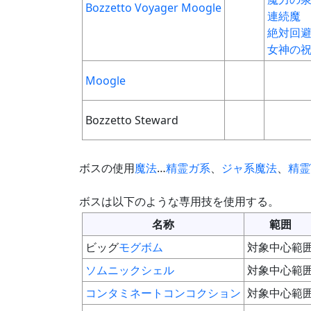
Bozzetto Voyager Moogle
連続魔
絶対回
女神の
Moogle
Bozzetto Steward
ボスの使用
魔法
…
精霊
ガ系
、
ジャ系魔法
、
精霊
ボスは以下のような専用技を使用する。
名称
範囲
ビッグ
モグボム
対象中心範
ソムニックシェル
対象中心範
コンタミネートコンコクション
対象中心範