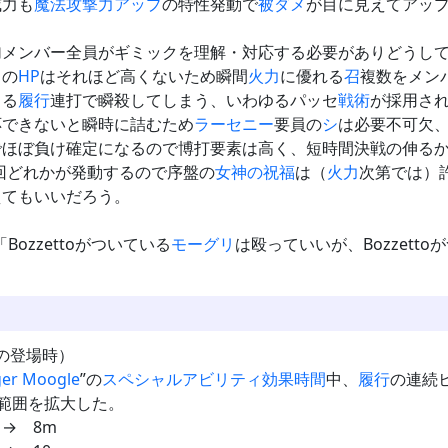
威力も
魔法攻撃力アップ
の特性発動で
被ダメ
が目に見えてアッ
加メンバー全員がギミックを理解・対応する必要がありどうし
スの
HP
はそれほど高くないため瞬間
火力
に優れる
召
複数をメン
よる
履行
連打で瞬殺してしまう、いわゆるパッセ
戦術
が採用さ
応できないと瞬時に詰むため
ラーセニー
要員の
シ
は必要不可欠
でほぼ負け確定になるので博打要素は高く、短時間決戦の伸る
回どれかが発動するので序盤の
女神の祝福
は（
火力
次第では）
えてもいいだろう。
Bozzettoがついている
モーグリ
は殴っていいが、Bozzet
の登場時）
ger Moogle
”の
スペシャルアビリティ
効果時間
中、
履行
の連続
範囲を拡大した。
→ 8m