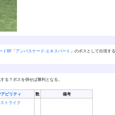
ード
BF
「
アンバスケード-エキスパート
」のボスとして出現す
化する？ボスを倒せば勝利となる。
Pアビリティ
数
備考
ィストライク
泉