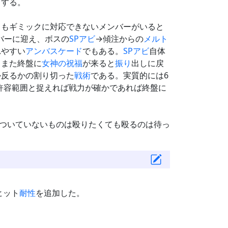
プする。
てもギミックに対応できないメンバーがいると
バーに迎え、ボスの
SPアビ
→傾注からの
メルト
れやすい
アンバスケード
でもある。
SPアビ
自体
、また終盤に
女神の祝福
が来ると
振り
出しに戻
か反るかの割り切った
戦術
である。実質的には6
許容範囲と捉えれば戦力が確かであれば終盤に
toがついていないものは殴りたくても殴るのは待っ
ヒット
耐性
を追加した。