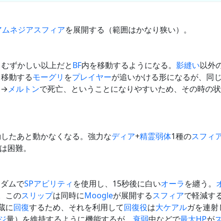
アムネジア
スフィア
を展開する（範囲はかなり狭い）。
、むずかしい以上だと
BF
内を移動するようになる。
影縫い
以外
、移動する
モーグリ
を
プレイヤー
が追いかける形になるが、同
る→
メルトン
で死亡、ということになりやすいため、その時の状
動したあと動かなくなる。強力な
ディア
+
精霊弱体
1種の
スフィ
は困難。
ンダムで
SPアビリティ
を使用し、15秒後に白い
オーラ
を纏う。
。この
スリップ
は同時に
Moogle
が展開する
スフィア
で軽減す
蔵に
回復
するため、それを利用して
回復役
は
大ケアル
ガを連射
ジ
量）を維持するように機能するが、
衰弱
中などで
最大HP
が