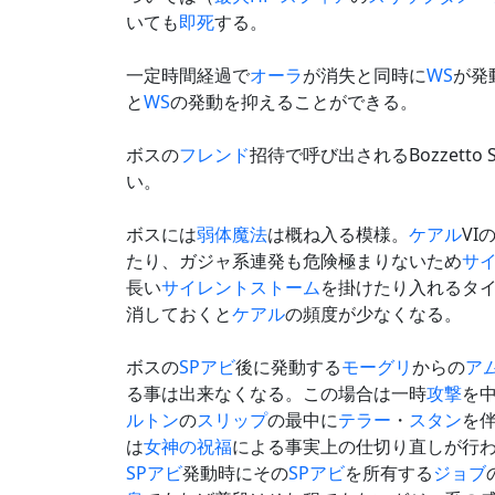
いても
即死
する。
一定時間経過で
オーラ
が消失と同時に
WS
が発
と
WS
の発動を抑えることができる。
ボスの
フレンド
招待で呼び出されるBozzetto 
い。
ボスには
弱体魔法
は概ね入る模様。
ケアル
VI
たり、ガジャ系連発も危険極まりないため
サ
長い
サイレントストーム
を掛けたり入れるタ
消しておくと
ケアル
の頻度が少なくなる。
ボスの
SPアビ
後に発動する
モーグリ
からの
ア
る事は出来なくなる。この場合は一時
攻撃
を
ルトン
の
スリップ
の最中に
テラー
・
スタン
を
は
女神の祝福
による事実上の仕切り直しが行
SPアビ
発動時にその
SPアビ
を所有する
ジョブ