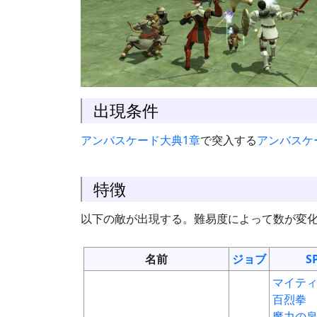
出現条件
アンバスケード大典1章
で突入する
アンバスケ
特徴
以下の敵が出現する。難易度によって数が変
名前
ジョブ
S
マイテ
百烈拳
魔力の