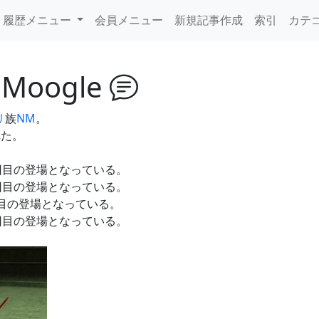
履歴メニュー
会員メニュー
新規記事作成
索引
カテ
r Moogle
リ
族
NM
。
れた。
回目の登場となっている。
回目の登場となっている。
目の登場となっている。
回目の登場となっている。