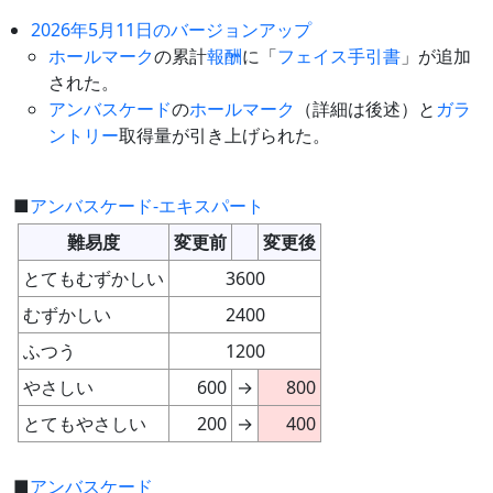
2026年5月11日のバージョンアップ
ホールマーク
の累計
報酬
に「
フェイス手引書
」が追加
された。
アンバスケード
の
ホールマーク
（詳細は後述）と
ガラ
ントリー
取得量が引き上げられた。
■
アンバスケード-エキスパート
難易度
変更前
変更後
とてもむずかしい
3600
むずかしい
2400
ふつう
1200
やさしい
600
→
800
とてもやさしい
200
→
400
■
アンバスケード