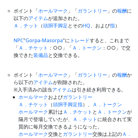
ポイント「
ホールマーク
」「
ガラントリー
」の
報酬
に
以下の
アイテム
が追加された。
Ａ．チット
（
頭
胴
手
脚
足
とその
HQ
、および
指
）
NPC
"
Gorpa-Masorpa
"に
トレード
すると、これまで
「
Ａ．チケット
：○○」「
Ａ．トークン
：○○」で交
換できた
装備品
と交換できる。
ポイント「
ホールマーク
」「
ガラントリー
」の
報酬
か
ら以下の
アイテム
が削除された。
※入手済みの該当
アイテム
は引き続き利用できる。
ホールマーク
および
ガラントリー
Ａ．チケット
（
頭
胴
手
脚
足
指
）、
Ａ．トークン
ホールマーク
累計は
Ａ．チケット
と
Ａ．トークン
が
隔月で登場していたが、
Ａ．チット
に統合されて実
質的に毎月交換できるようになった。
ホールマーク
交換と
ガラントリー
交換は上記の
Ａ．