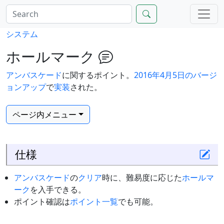
システム
ホールマーク
アンバスケード
に関するポイント。
2016年4月5日のバージ
ョンアップ
で
実装
された。
ページ内メニュー
仕様
アンバスケード
の
クリア
時に、難易度に応じた
ホールマ
ーク
を入手できる。
ポイント確認は
ポイント一覧
でも可能。