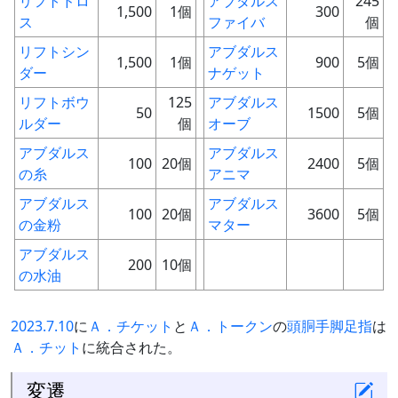
リフトドロ
アブダルス
245
1,500
1個
300
ス
ファイバ
個
リフトシン
アブダルス
1,500
1個
900
5個
ダー
ナゲット
リフトボウ
125
アブダルス
50
1500
5個
ルダー
個
オーブ
アブダルス
アブダルス
100
20個
2400
5個
の糸
アニマ
アブダルス
アブダルス
100
20個
3600
5個
の金粉
マター
アブダルス
200
10個
の水油
2023.7.10
に
Ａ．チケット
と
Ａ．トークン
の
頭
胴
手
脚
足
指
は
Ａ．チット
に統合された。
変遷