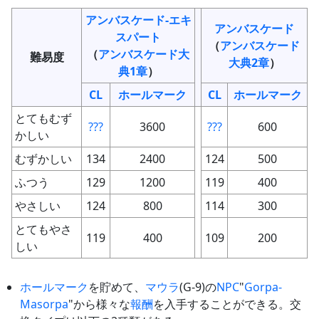
アンバスケード-エキ
アンバスケード
スパート
（
アンバスケード
（
アンバスケード大
難易度
大典2章
）
典1章
）
CL
ホールマーク
CL
ホールマーク
とてもむず
???
3600
???
600
かしい
むずかしい
134
2400
124
500
ふつう
129
1200
119
400
やさしい
124
800
114
300
とてもやさ
119
400
109
200
しい
ホールマーク
を貯めて、
マウラ
(G-9)の
NPC
"
Gorpa-
Masorpa
"から様々な
報酬
を入手することができる。交