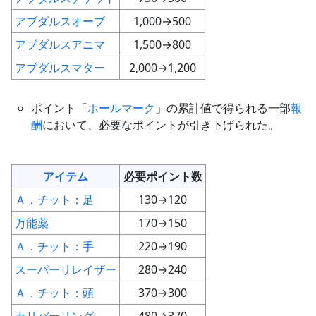
アブダルスオーブ
1,000→500
アブダルスアニマ
1,500→800
アブダルスマター
2,000→1,200
ポイント「
ホールマーク
」の累計値で得られる一部
報
酬
において、必要なポイントが引き下げられた。
アイテム
必要ポイント数
Ａ．チット：足
130→120
万能薬
170→150
Ａ．チット：手
220→190
スーパーリレイザー
280→240
Ａ．チット：頭
370→300