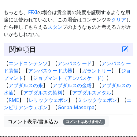
もっとも、
FFXI
の場合は貴金属の純度を証明するような用
途には使われていない。この場合はコンテンツを
クリア
し
たら押してもらえる
スタン
プのようなものと考える方が近
いかもしれない。
関連項目
【
エンドコンテンツ
】【
アンバスケード
】【
アンバスケー
ド装備
】【
アンバスケード武器
】【
ガラントリー
】【
ジョ
ブマント
】【
ジョブマント（アンバスケード）
】
【
アブダルスの糸
】【
アブダルスの金粉
】【
アブダルスの
水油
】【
アブダルスの染料
】【
アブダルスメタル
】
【
RME
】【
レリックウェポン
】【
ミシックウェポン
】【
エ
ンピリアンウェポン
】【
Gorpa-Masorpa
】
コメント表示/書き込み
コメントはありません