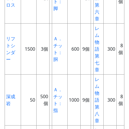
ト：
個
ロス
第
脚
六
章
レ
ム
リフ
Ａ．
物
トシ
チッ
8
1500
3個
600
9個
語
300
ンダ
ト：
個
第
ー
胴
七
章
レ
ム
Ａ．
物
深成
500
チッ
8
50
1000
9個
語
300
岩
個
ト：
個
第
指
八
章