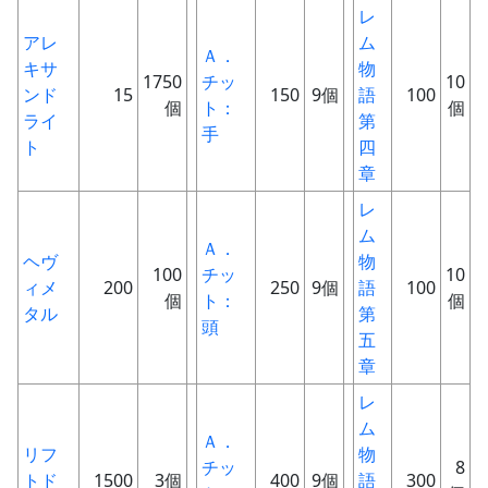
レ
アレ
ム
Ａ．
キサ
物
1750
チッ
10
ンド
15
150
9個
語
100
個
ト：
個
ライ
第
手
ト
四
章
レ
ム
Ａ．
ヘヴ
物
100
チッ
10
ィメ
200
250
9個
語
100
個
ト：
個
タル
第
頭
五
章
レ
ム
Ａ．
リフ
物
チッ
8
トド
1500
3個
400
9個
語
300