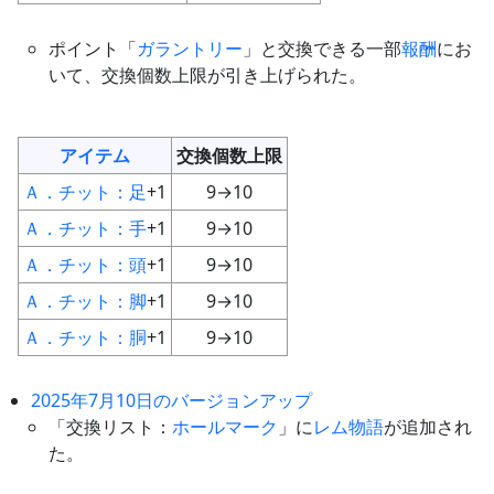
ポイント「
ガラントリー
」と交換できる一部
報酬
にお
いて、交換個数上限が引き上げられた。
アイテム
交換個数上限
Ａ．チット：足
+1
9→10
Ａ．チット：手
+1
9→10
Ａ．チット：頭
+1
9→10
Ａ．チット：脚
+1
9→10
Ａ．チット：胴
+1
9→10
2025年7月10日のバージョンアップ
「交換リスト：
ホールマーク
」に
レム物語
が追加され
た。