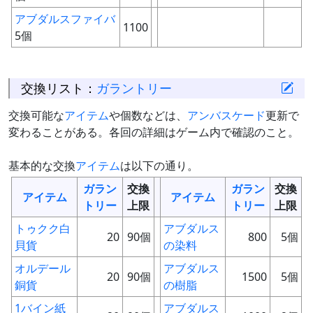
アブダルスファイバ
1100
5個
交換リスト：
ガラントリー
交換可能な
アイテム
や個数などは、
アンバスケード
更新で
変わることがある。各回の詳細はゲーム内で確認のこと。
基本的な交換
アイテム
は以下の通り。
ガラン
交換
ガラン
交換
アイテム
アイテム
トリー
上限
トリー
上限
トゥクク白
アブダルス
20
90個
800
5個
貝貨
の染料
オルデール
アブダルス
20
90個
1500
5個
銅貨
の樹脂
1バイン紙
アブダルス