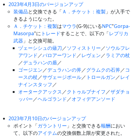
2023年4月3日のバージョンアップ
装備品
と交換できる「
Ａ．チケット：複製
」が入手で
きるようになった。
Ａ．チケット：複製
は
マウラ
(G-9)にいる
NPC
"
Gorpa-
Masorpa
"に
トレード
することで、以下の「
レプリカ
武器
」と交換可能。
ヅェーシシュの薙刀
／
ソフィストリー
／
ソウルフレ
アワンド
／
バロアーワンド
／
レヴェン
／
ラミアの杖
／
デュラハンの盾
／
ゴージエン
／
デュラハンの斧
／
グラムクの石斧
／
コ
ースの杖
／
サヴェージポール
／
トロールガン
／
レイ
ナインスタッフ
／
オータークアックス
／
クトゥルブナイフ
／
ザダチョ
ッパー
／
ヘルゴランド
／
オフィデアンソード
2023年7月10日のバージョンアップ
ポイント「
ガラントリー
」と交換できる
報酬
におい
て、以下の
アイテム
の交換個数上限が変更された。