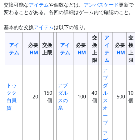
交換可能な
アイテム
や個数などは、
アンバスケード
更新で
変わることがある。各回の詳細はゲーム内で確認のこと。
基本的な交換
アイテム
は以下の通り。
交
ア
交
アイ
必要
交換
アイ
必要
換
イ
必要
換
テム
HM
上限
テム
HM
上
テ
HM
上
限
ム
限
ア
ブ
トゥ
アブ
ダ
クク
150
ダル
40
ル
10
20
100
500
白貝
個
スの
個
ス
個
貨
糸
オ
ー
ブ
ア