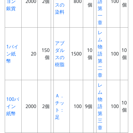
ヨン
2000
2個
800
語
100
スの
個
個
銀貨
第
染料
一
章
レ
ム
アブ
1バイ
物
150
ダル
10
10
ン紙
20
1500
語
100
個
スの
個
個
幣
第
樹脂
二
章
レ
ム
Ａ．
100バ
物
チッ
10
イン
2000
2個
100
9個
語
100
ト：
個
紙幣
第
足
三
章