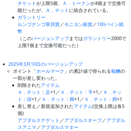
チケット
が上限5個、
Ａ．トークン
が4個まで交換可
能だったが、
Ａ．チット
に統合されている。
ガラントリー
ルンゴナンゴ翠貝貨
／
モニヨン銀貨
／
100バイン紙
幣
（この
バージョンアップ
までは
ガラントリー
2000で
上限1個まで交換可能だった）
2025年3月10日のバージョンアップ
ポイント「
ホールマーク
」の累計値で得られる
報酬
の
一部が差し変わった。
削除された
アイテム
Ａ．チット：足
+1／
Ａ．チット：手
+1／
Ａ．チッ
ト：頭
+1／
Ａ．チット：脚
+1／
Ａ．チット：胴
+1
差し替え／新規追加された
アイテム
(交換上限は各5
個)
アブダルスナゲット
／
アブダルスオーブ
／
アブダル
スアニマ
／
アブダルスマター