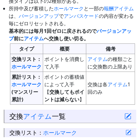
換タイプは以下の2種類がある。
所持中及び蓄積した
ホールマーク
と一部の
報酬
アイテム
は、
バージョンアップ
で
アンバスケード
の内容が変わる
毎にゼロリセットされる。
基本的には毎月1回ゼロに戻されるので
バージョンアッ
プ
前に
アイテム
へ交換し使い切る。
タイプ
概要
備考
交換リスト：
ポイントを消費し
アイテム
の種類ごと
ホールマーク
て入手
に交換数の上限あり
累計リスト：
ポイントの蓄積値
ホールマーク
によって入手
交換は各
アイテム
1
(マンスリー
【
交換してもポイ
回のみ
累計)
ントは減らない
】
交換
アイテム
一覧
交換リスト：
ホールマーク