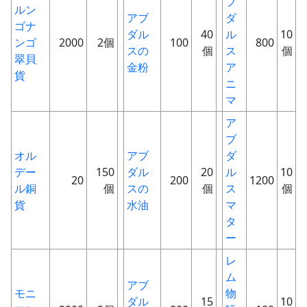
ブ
ルン
アブ
ダ
ゴナ
ダル
40
ル
10
ンゴ
2000
2個
100
800
スの
個
ス
個
翠貝
金粉
ア
貨
ニ
マ
ア
ブ
オル
アブ
ダ
デー
150
ダル
20
ル
10
20
200
1200
ル銅
個
スの
個
ス
個
貨
水油
マ
タ
ー
レ
ム
アブ
モニ
物
ダル
15
10