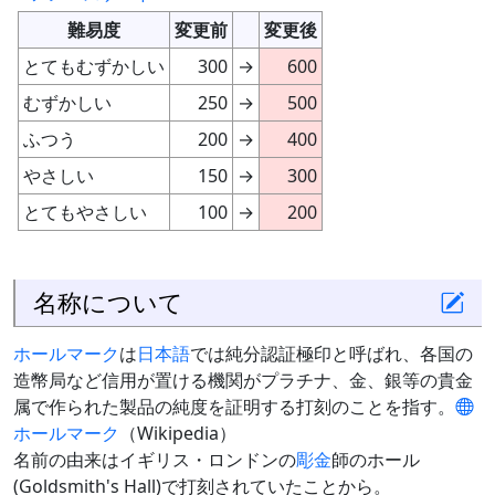
難易度
変更前
変更後
とてもむずかしい
300
→
600
むずかしい
250
→
500
ふつう
200
→
400
やさしい
150
→
300
とてもやさしい
100
→
200
名称について
ホールマーク
は
日本語
では純分認証極印と呼ばれ、各国の
造幣局など信用が置ける機関がプラチナ、金、銀等の貴金
属で作られた製品の純度を証明する打刻のことを指す。
ホールマーク
（Wikipedia）
名前の由来はイギリス・ロンドンの
彫金
師のホール
(Goldsmith's Hall)で打刻されていたことから。