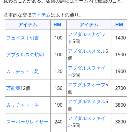
変わることがある。各回の詳細はゲーム内で確認のこと。
基本的な交換
アイテム
は以下の通り。
アイテム
HM
アイテム
HM
アブダルスナゲッ
フェイス手引書
100
1400
ト
5個
アブダルスメタル
5
アブダルスの焼印
100
1900
個
アブダルスファイ
Ａ．チット：足
120
1900
バ
5個
アブダルスオーブ
5
万能薬
12個
150
2700
個
アブダルスメタル
5
Ａ．チット：手
190
3800
個
アブダルスファイ
スーパーリレイザー
240
3800
バ
5個