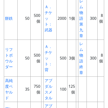
レ
Ａ．
ム
チケ
物
500
8
餅鉄
50
ッ
2000
1個
語
300
個
個
ト：
第
武器
九
章
レ
Ａ．
リフ
ム
チケ
トボ
500
物
8
50
ッ
500
3個
300
ウル
個
語
個
ト：
ダー
終
背
章
高純
アブ
度ベ
750
ダル
125
35
100
ヤル
個
スメ
個
ド
タル
アブ