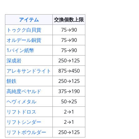
アイテム
交換個数上限
トゥクク白貝貨
75→90
オルデール銅貨
75→90
1バイン紙幣
75→90
深成岩
250→125
アレキサンドライト
875→450
餅鉄
250→125
高純度ベヤルド
375→190
ヘヴィメタル
50→25
リフトドロス
2→1
リフトシンダー
2→1
リフトボウルダー
250→125