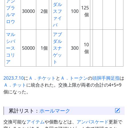
アン
ダル
ブラ
125
30000
2個
スフ
100
ルマ
個
ァイ
ロウ
バ
マル
アブ
シバ
ダル
10
ース
50000
1個
スナ
300
個
コリ
ゲッ
ア
ト
2023.7.10
に
Ａ．チケット
と
Ａ．トークン
の
頭
胴
手
脚
足
指
は
Ａ．チット
に統合された。交換上限が両者の合計の4+5=9
個になった。
累計リスト：
ホールマーク
交換可能な
アイテム
や個数などは、
アンバスケード
更新で