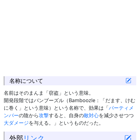
名称について
名前はそのまんま「窃盗」という意味。
開発段階ではバンブーズル（Bamboozle：「だます、けむ
に巻く」という意味）という名称で、効果は「
パーティメ
ンバー
の陰から
攻撃
すると、自身の
敵対心
を減少させつつ
大ダメージ
を与える。」というものだった。
外部
リンク