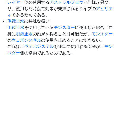
レイヤー
側の使用する
アストラルフロウ
と仕様が異な
り、使用した時点で効果が発揮されるタイプの
アビリテ
ィ
であるためである。
明鏡止水
は特殊な扱い
明鏡止水
を使用している
モンスター
に使用した場合、自
身に
明鏡止水
の効果を得ることは可能だが、
モンスター
の
ウェポンスキル
の使用を止めることはできない。
これは、
ウェポンスキル
を連続で使用する部分が、
モン
スター
側の挙動であるためである。