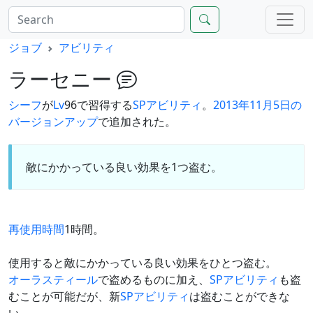
ジョブ
アビリティ
ラーセニー
シーフ
が
Lv
96で習得する
SPアビリティ
。
2013年11月5日の
バージョンアップ
で追加された。
敵にかかっている良い効果を1つ盗む。
再使用時間
1時間。
使用すると敵にかかっている良い効果をひとつ盗む。
オーラスティール
で盗めるものに加え、
SPアビリティ
も盗
むことが可能だが、新
SPアビリティ
は盗むことができな