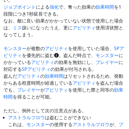
い。
ジョブポイント
による
強化
で、奪った効果の
効果時間
を1
段階につき1秒延長できる。
なお、敵に良い効果がかかっていない状態で使用した場合
は、
ミス
扱いになったうえ、更に
アビリティ
使用済状態と
なってしまう。
モンスター
が複数の
アビリティ
を使用していた場合、
SPア
ビリティ
を優先的に盗む
。盗んだ時点で、
モンスター
に
かかっている
アビリティ
の効果を無効にし、
プレイヤー
に
対応する
SPアビリティ
の効果が付与される。
盗んだ
アビリティ
の
効果時間
はリセットされるため、発動
からある程度時間が経過している
アビリティ
を盗んだ場合
でも、
プレイヤー
が
アビリティ
を使用した際と同等の
効果
時間
を得ることが可能。
ただし、例外として次の注意点がある。
アストラルフロウ
は盗むことができない
これは、
モンスター
の使用する
アストラルフロウ
が、
プ