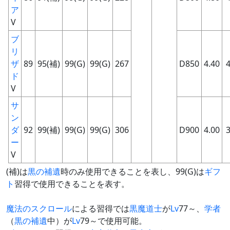
ア
V
ブ
リ
ザ
89
95(補)
99(G)
99(G)
267
D850
4.40
4
ド
V
サ
ン
ダ
92
99(補)
99(G)
99(G)
306
D900
4.00
3
ー
V
(補)は
黒の補遺
時のみ使用できることを表し、99(G)は
ギフ
ト
習得で使用できることを表す。
魔法のスクロール
による習得では
黒魔道士
が
Lv
77～、
学者
（
黒の補遺
中）が
Lv
79～で使用可能。