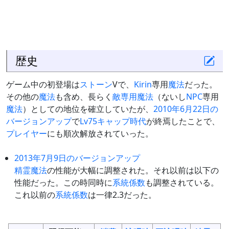
歴史
ゲーム中の初登場は
ストーン
Vで、
Kirin
専用
魔法
だった。
その他の
魔法
も含め、長らく
敵専用魔法
（ないし
NPC
専用
魔法
）としての地位を確立していたが、
2010年6月22日の
バージョンアップ
で
Lv75キャップ時代
が終焉したことで、
プレイヤー
にも順次解放されていった。
2013年7月9日のバージョンアップ
精霊魔法
の性能が大幅に調整された。それ以前は以下の
性能だった。この時同時に
系統係数
も調整されている。
これ以前の
系統係数
は一律2.3だった。