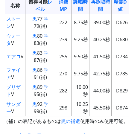
習得可能
レ
消費
詠唱時
再詠唱時
精霊D
名称
ベル
MP
間
間
値
ストー
黒
77
学
222
8.75秒
39.00秒
D626
ン
V
79(補)
ウォー
黒
80
学
239
9.25秒
40.25秒
D680
タ
V
83(補)
黒
83
学
エアロ
V
255
9.50秒
41.50秒
D734
87(補)
ファイ
黒
86
学
270
9.75秒
42.75秒
D785
ア
V
91(補)
ブリザ
黒
89
学
10.00
282
44.00秒
D829
ド
V
95(補)
秒
サンダ
黒
92
学
10.25
298
45.50秒
D874
ー
V
99(補)
秒
（補）の表記があるものは
黒の補遺
使用時のみ使用可能。