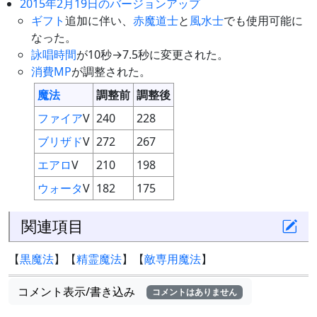
2015年2月19日のバージョンアップ
ギフト
追加に伴い、
赤魔道士
と
風水士
でも使用可能に
なった。
詠唱時間
が10秒→7.5秒に変更された。
消費MP
が調整された。
魔法
調整前
調整後
ファイア
V
240
228
ブリザド
V
272
267
エアロ
V
210
198
ウォータ
V
182
175
関連項目
【
黒魔法
】【
精霊魔法
】【
敵専用魔法
】
コメント表示/書き込み
コメントはありません