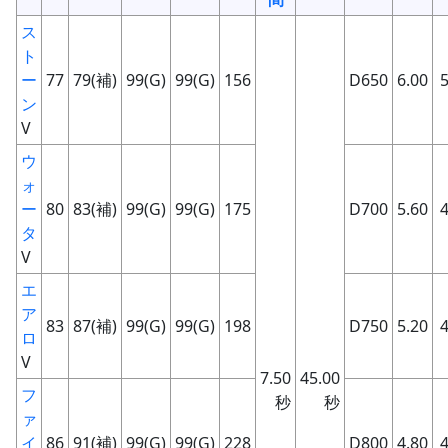
ス
ト
ー
77
79(補)
99(G)
99(G)
156
D650
6.00
5
ン
V
ウ
ォ
ー
80
83(補)
99(G)
99(G)
175
D700
5.60
4
タ
V
エ
ア
83
87(補)
99(G)
99(G)
198
D750
5.20
4
ロ
V
7.50
45.00
フ
秒
秒
ァ
イ
86
91(補)
99(G)
99(G)
228
D800
4.80
4