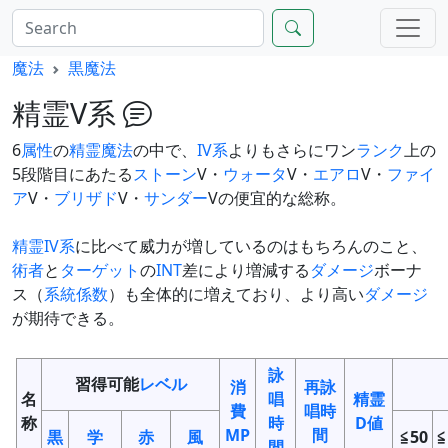
魔法
黒魔法
精霊V系
6
属性
の
精霊魔法
の中で、
IV系
よりもさらにワン
ランク
上の
5段階目にあたる
ストーン
V・
ウォータ
V・
エアロ
V・
ファイ
ア
V・
ブリザド
V・
サンダー
Vの便宜的な総称。
精霊IV系
に比べて威力が増しているのはもちろんのこと、
術者
と
ターゲット
の
INT
差により増減する
ダメージ
ボーナ
ス（
系統係数
）も全体的に増えており、より高い
ダメージ
が期待できる。
詠
習得可能
レベル
消
再詠
名
唱
精霊
費
唱時
称
時
D値
MP
間
黒
学
赤
風
≦50
≦
間