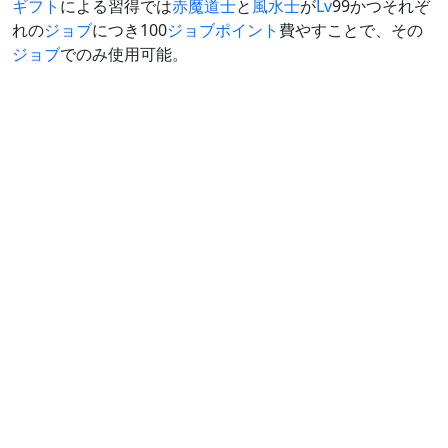
ギフト
による習得では
赤魔道士
と
風水士
が
Lv
99かつそれぞ
れの
ジョブ
につき100
ジョブポイント
費やすことで、その
ジョブ
でのみ使用可能。