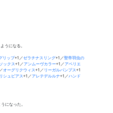
るようになる。
グリップ
+1／
ゼラチナスリング
+1／
聖帝羽虫の
ソックス
+1／
アンムーヴカラー
+1／
アペリエ
1／
オーグリクウィス
+1／
リーガルパンプス
+1
リシュピアス
+1／
アレテデルルナ
+1／
ハンド
ようになった。