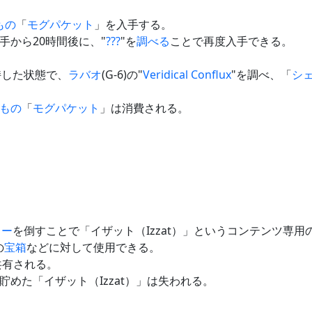
もの
「
モグパケット
」を入手する。
手から20時間後に、"
???
"を
調べる
ことで再度入手できる。
持した状態で、
ラバオ
(G-6)の"
Veridical Conflux
"を調べ、「
シェ
もの
「
モグパケット
」は消費される。
ター
を倒すことで「イザット（Izzat）」というコンテンツ専
の
宝箱
などに対して使用できる。
共有される。
めた「イザット（Izzat）」は失われる。