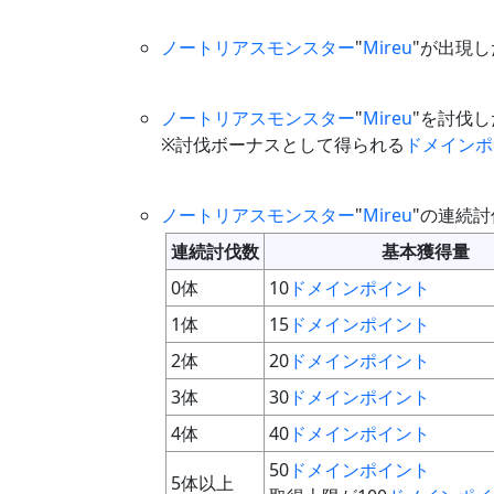
ノートリアスモンスター
"
Mireu
"が出現
ノートリアスモンスター
"
Mireu
"を討伐
※討伐ボーナスとして得られる
ドメインポ
ノートリアスモンスター
"
Mireu
"の連続
連続討伐数
基本獲得量
0体
10
ドメインポイント
1体
15
ドメインポイント
2体
20
ドメインポイント
3体
30
ドメインポイント
4体
40
ドメインポイント
50
ドメインポイント
5体以上