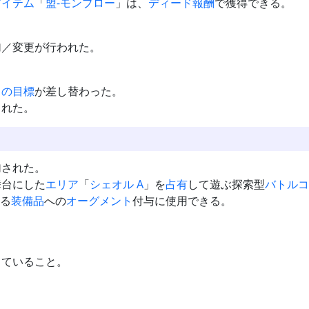
アイテム
「
盟-モンブロー
」は、
ディード
報酬
で獲得できる。
加／変更が行われた。
りの目標
が差し替わった。
された。
加された。
舞台にした
エリア
「
シェオル A
」を
占有
して遊ぶ探索型
バトルコ
る
装備品
への
オーグメント
付与に使用できる。
していること。