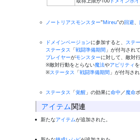
取得上限が100
ドメインポイ
ノートリアスモンスター
"
Mireu
"の
回避
、
ドメインベージョン
に参加すると、
ステ
ステータス
「
戦闘準備期間
」が付与され
プレイヤー
が
モンスター
に対して、敵対
※敵対行動をとらない
魔法
や
アビリティ
を
※
ステータス
「
戦闘準備期間
」が付与され
ステータス
「
覚醒
」の効果に
命中
／
魔命
アイテム
関連
新たな
アイテム
が追加された。
新たな
錬成
レシピ
が追加された。