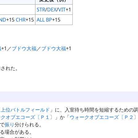
STR
/
DEX
/
VIT
+1
ND
+15
CHR
+15
ALL BP
+15
福
+1／
ブドウ大福
／
ブドウ大福
+1
加された。
「
上位バトルフィールド
」に、入室待ち時間を短縮するための
ークオブエコーズ〔Ｐ１〕
」か「
ウォークオブエコーズ〔Ｐ２
で
振り
分けられる。
る場合がある。