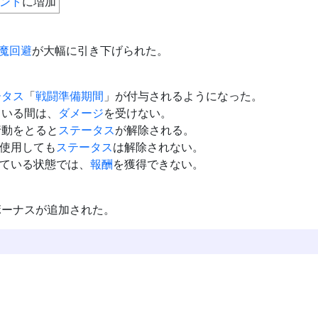
ント
に増加
魔回避
が大幅に引き下げられた。
ータス
「
戦闘準備期間
」が付与されるようになった。
ている間は、
ダメージ
を受けない。
行動をとると
ステータス
が解除される。
使用しても
ステータス
は解除されない。
ている状態では、
報酬
を獲得できない。
ボーナスが追加された。