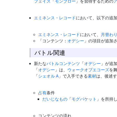
フェイス
「
モンブロー
」を習得するための
エミネンス・レコード
において、以下の追
エミネンス・レコード
において、
月替わ
「コンテンツ：
オデシー
」の項目が追加
バトル関連
新たな
バトルコンテンツ
「
オデシー
」が追
「
オデシー
」は、
ウォークオブエコーズ
を
「
シェオル A
」で入手できる
素材
は、後述す
占有
条件
だいじなもの
「
モグパケット
」を所持
コンテンツの流れ