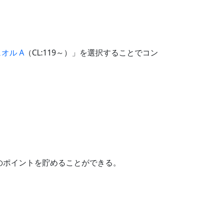
オル A
（CL:119～）」を選択することでコン
用のポイントを貯めることができる。