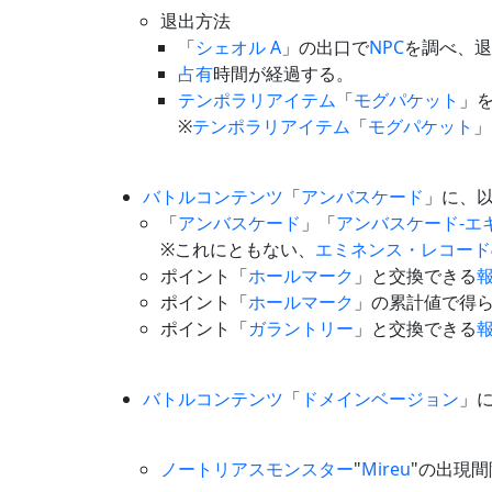
退出方法
「
シェオル A
」の出口で
NPC
を調べ、退
占有
時間が経過する。
テンポラリアイテム
「
モグパケット
」
※
テンポラリアイテム
「
モグパケット
」
バトルコンテンツ
「
アンバスケード
」に、
「
アンバスケード
」「
アンバスケード-エ
※これにともない、
エミネンス・レコード
ポイント「
ホールマーク
」と交換できる
ポイント「
ホールマーク
」の累計値で得
ポイント「
ガラントリー
」と交換できる
バトルコンテンツ
「
ドメインベージョン
」
ノートリアスモンスター
"
Mireu
"の出現