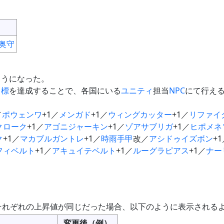
奥守
ようになった。
目標
を達成することで、各国にいる
ユニティ
担当
NPC
にて行え
／
ポウェンワ
+1／
メンガド
+1／
ウィングカッター
+1／
リファイ
クローク
+1／
アゴニジャーキン
+1／
ゾアサブリガ
+1／
ヒポメネ
ク
+1／
マカブルガントレ
+1／
時雨手甲
改／
アシドゥイズボン
+
フィベルト
+1／
アキュイテベルト
+1／
ルーグラピアス
+1／
ナー
それぞれの上昇値が同じだった場合、以下のように表示される
変更後（例）