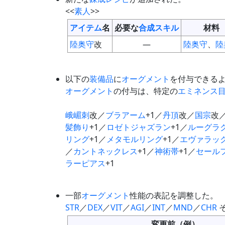
<<
素人
>>
アイテム
名
必要な
合成スキル
材料
陸奥守
改
—
陸奥守
、
陸
以下の
装備品
に
オーグメント
を付与できる
オーグメント
の付与は、特定の
エミネンス
峨嵋刺
改／
ブラアーム
+1／
丹頂
改／
国宗
改
髪飾り
+1／
ロゼトジャズラン
+1／
ルーグラ
リング
+1／
メタモルリング
+1／
エヴァラッ
／
カントネックレス
+1／
神術帯
+1／
セール
ラーピアス
+1
一部
オーグメント
性能の表記を調整した。
STR
／
DEX
／
VIT
／
AGI
／
INT
／
MND
／
CHR
変更前（例）