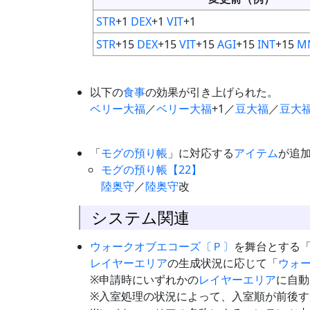
STR
+1
DEX
+1
VIT
+1
STR
+15
DEX
+15
VIT
+15
AGI
+15
INT
+15
M
以下の
食事
の効果が引き上げられた。
ベリー大福
／
ベリー大福
+1／
豆大福
／
豆大
「
モグの預り帳
」に対応する
アイテム
が追
モグの預り帳【22】
陸奥守
／
陸奥守
改
システム関連
ウォークオブエコーズ〔Ｐ〕
を舞台とする
レイヤーエリア
の生成状況に応じて「
ウォ
※申請時にいずれかの
レイヤーエリア
に自動
※入室処理の状況によって、入室順が前後す