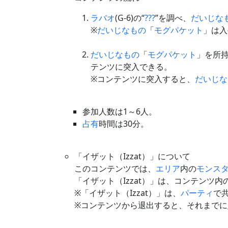
ラバオ
(G-6)の“
???
”を調べ、
だいじな
※
だいじなもの
「
モグパケット
」は入
だいじなもの
「
モグパケット
」を所
テンツに突入できる。
※コンテンツに突入すると、
だいじな
参加人数は1～6人。
占有
時間は30分。
「イザット（Izzat）」について
このコンテンツでは、
エリア
内の
モンス
「イザット（Izzat）」は、コンテンツ内
※「イザット（Izzat）」は、
パーティ
で
※コンテンツから退出すると、それまでに貯