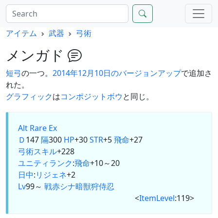
アイテム
武器
弓術
メンガド
短弓
の一つ。
2014年12月10日のバージョンアップ
で追加さ
れた。
グラフィック
は
コンポジットボウ
と同じ。
Alt
Rare Ex
Ｄ
147
隔
300
HP
+30
STR
+5
飛命
+27
弓術スキル
+228
ユニティランク
:
飛命
+10～20
日中
:
リジェネ
+2
Lv
99～
戦
赤
シ
ナ
暗
獣
狩
侍
忍
<
ItemLevel
:119>