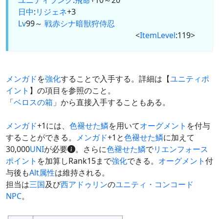
ユニティランク
:
飛命
+10～20
日中
:
リジェネ
+3
Lv
99～
戦
赤
シ
ナ
暗
獣
狩
侍
忍
<
ItemLevel
:119>
メンガド
を
強化
することで入手する。詳細は【
ユニティポ
イント
】の項目を参照のこと。
「
ベロスの箱
」から直接入手することもある。
メンガド
+1には、
色褪せた鱗
を用いて
オーグメント
を付与
することができる。
メンガド
+1と
色褪せた鱗
に加えて
30,000
UNI
が必要
。さらに
色褪せた鱗
で
リエンフォース
ポイント
を加算しRank15まで
強化
できる。
オーグメント
付
与後も
Alt
属性
は維持される。
担当は
三国
及び
西アドゥリン
の
ユニティ・コンコード
NPC
。