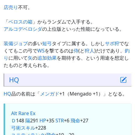
店売り
不可。
「
ベロスの箱
」からランダムで入手する。
アルコデベロシダ
の上位版といった性能になっている。
装備
ジョブ
の多い
短弓
タイプに属する。しかし
サポ狩
でな
くてもこの弓で
WS
を撃てるのは
侍
(と
狩人
)だけであり、
釣
り
に用いて
矢
の
追加効果
を期待する、という用途を想定し
たものと考えられる。
HQ
HQ
品の名前は「
メンガド
+1（Mengado +1）」となる。
Alt
Rare Ex
Ｄ
148
隔
291
HP
+35
STR
+6
飛命
+27
弓術スキル
+228