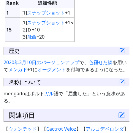
Rank
追加性能
1
[1]
スナップショット
+1
[1]
スナップショット
+15
15
[2]Ｄ+10
[3]
飛命
+20
歴史
2020年3月10日のバージョンアップ
で、
色褪せた鱗
を用い
て
メンガド
+1に
オーグメント
を付与できるようになった。
名称について
mengadoはポルト
ガル
語で「屈曲した」という意味があ
る。
関連項目
【
ウォンテッド
】【
Cactrot Veloz
】【
アルコデベロシダ
】