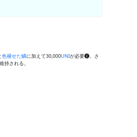
と
色褪せた鱗
に加えて30,000
UNI
が必要
。さ
維持される。