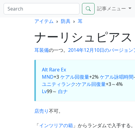
記事メニュー
アイテム
防具
耳
ナーリシュピア
耳装備
の一つ。
2014年12月10日のバージョ
Alt
Rare Ex
MND
+3
ケアル回復量
+2%
ケアル詠唱時間
ユニティランク
:
ケアル回復量
+3～4%
Lv
99～
白
ナ
店売り
不可。
「
インツリアの箱
」からランダムで入手する