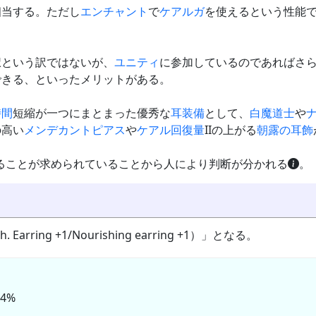
相当する。ただし
エンチャント
で
ケアルガ
を使えるという性能
択という訳ではないが、
ユニティ
に参加しているのであればさ
できる、といったメリットがある。
時間
短縮が一つにまとまった優秀な
耳装備
として、
白魔道士
や
の高い
メンデカントピアス
や
ケアル回復量
IIの上がる
朝露の耳飾
ることが求められていることから人により判断が分かれる
。
h. Earring +1/Nourishing earring +1）」となる。
-4%