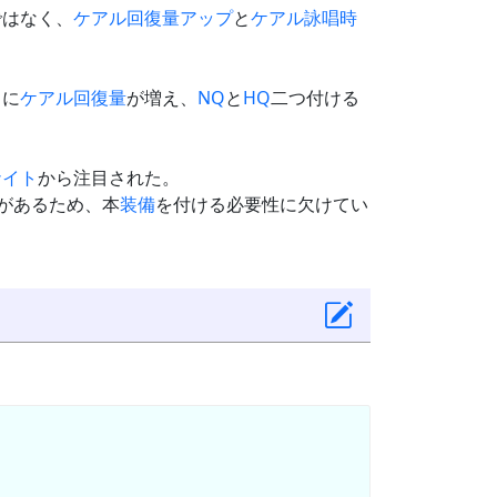
ではなく、
ケアル回復量アップ
と
ケアル詠唱時
らに
ケアル回復量
が増え、
NQ
と
HQ
二つ付ける
ナイト
から注目された。
があるため、本
装備
を付ける必要性に欠けてい