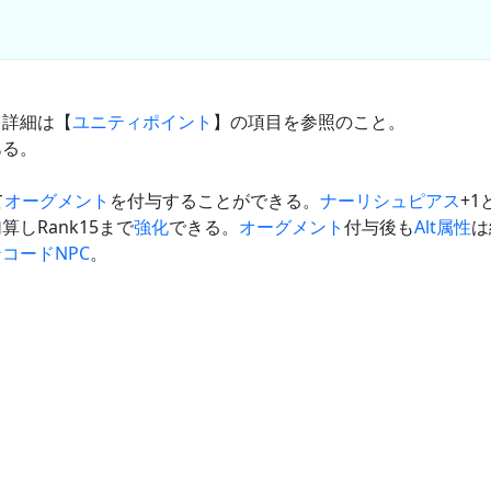
。詳細は【
ユニティポイント
】の項目を参照のこと。
ある。
て
オーグメント
を付与することができる。
ナーリシュピアス
+1
算しRank15まで
強化
できる。
オーグメント
付与後も
Alt
属性
は
ンコード
NPC
。