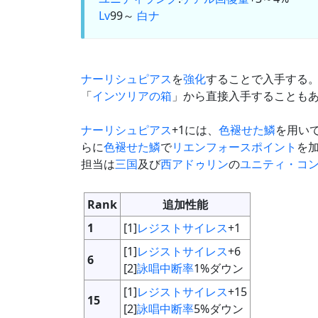
Lv
99～
白
ナ
ナーリシュピアス
を
強化
することで入手する
「
インツリアの箱
」から直接入手することも
ナーリシュピアス
+1には、
色褪せた鱗
を用い
らに
色褪せた鱗
で
リエンフォースポイント
を加
担当は
三国
及び
西アドゥリン
の
ユニティ・コ
Rank
追加性能
1
[1]
レジストサイレス
+1
[1]
レジストサイレス
+6
6
[2]
詠唱中断率
1%ダウン
[1]
レジストサイレス
+15
15
[2]
詠唱中断率
5%ダウン