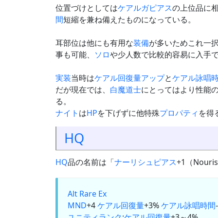
位置づけとしては
ケアルガピアス
の上位品に
間
短縮を兼ね備えたものになっている。
耳部位は他にも有用な
装備
が多いためこれ一
事も可能、
ソロ
や少人数で比較的容易に入手
実装
当時は
ケアル回復量アップ
と
ケアル詠唱
だが現在では、
白魔道士
にとってはより性能
る。
ナイト
は
HP
を下げずに他特殊
プロパティ
を得
HQ
HQ
品の名前は「
ナーリシュピアス
+1（Nouris
Alt
Rare Ex
MND
+4
ケアル回復量
+3%
ケアル詠唱時間
ユニティランク
:
ケアル回復量
+3～4%