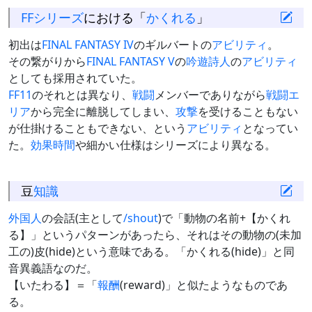
FFシリーズ
における「
かくれる
」
初出は
FINAL FANTASY IV
のギルバートの
アビリティ
。
その繋がりから
FINAL FANTASY V
の
吟遊詩人
の
アビリティ
としても採用されていた。
FF11
のそれとは異なり、
戦闘
メンバーでありながら
戦闘
エ
リア
から完全に離脱してしまい、
攻撃
を受けることもない
が仕掛けることもできない、という
アビリティ
となってい
た。
効果時間
や細かい仕様はシリーズにより異なる。
豆
知識
外国人
の会話(主として
/shout
)で「動物の名前+【かくれ
る】」というパターンがあったら、それはその動物の(未加
工の)皮(hide)という意味である。「かくれる(hide)」と同
音異義語なのだ。
【いたわる】＝「
報酬
(reward)」と似たようなものであ
る。