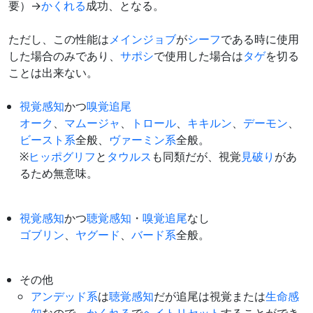
要）→
かくれる
成功、となる。
ただし、この性能は
メインジョブ
が
シーフ
である時に使用
した場合のみであり、
サポシ
で使用した場合は
タゲ
を切る
ことは出来ない。
視覚感知
かつ
嗅覚追尾
オーク
、
マムージャ
、
トロール
、
キキルン
、
デーモン
、
ビースト系
全般、
ヴァーミン系
全般。
※
ヒッポグリフ
と
タウルス
も同類だが、視覚
見破り
があ
るため無意味。
視覚感知
かつ
聴覚感知
・
嗅覚追尾
なし
ゴブリン
、
ヤグード
、
バード系
全般。
その他
アンデッド系
は
聴覚感知
だが追尾は視覚または
生命感