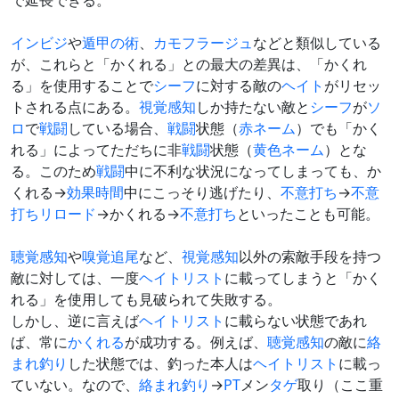
で延長できる。
インビジ
や
遁甲の術
、
カモフラージュ
などと類似している
が、これらと「かくれる」との最大の差異は、「かくれ
る」を使用することで
シーフ
に対する敵の
ヘイト
がリセッ
トされる点にある。
視覚感知
しか持たない敵と
シーフ
が
ソ
ロ
で
戦闘
している場合、
戦闘
状態（
赤ネーム
）でも「かく
れる」によってただちに非
戦闘
状態（
黄色ネーム
）とな
る。このため
戦闘
中に不利な状況になってしまっても、か
くれる→
効果時間
中にこっそり逃げたり、
不意打ち
→
不意
打ち
リロード
→かくれる→
不意打ち
といったことも可能。
聴覚感知
や
嗅覚追尾
など、
視覚感知
以外の索敵手段を持つ
敵に対しては、一度
ヘイトリスト
に載ってしまうと「かく
れる」を使用しても見破られて失敗する。
しかし、逆に言えば
ヘイトリスト
に載らない状態であれ
ば、常に
かくれる
が成功する。例えば、
聴覚感知
の敵に
絡
まれ釣り
した状態では、釣った本人は
ヘイトリスト
に載っ
ていない。なので、
絡まれ釣り
→
PT
メン
タゲ
取り（ここ重