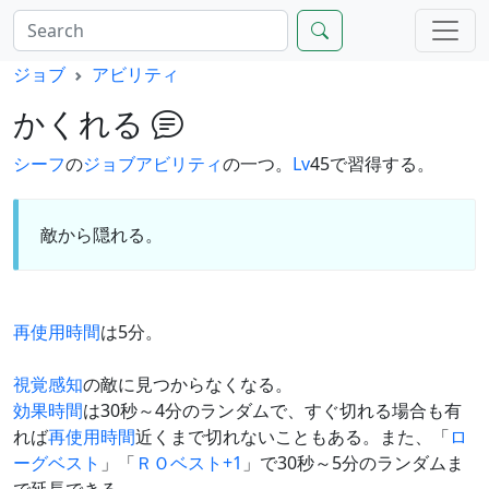
ジョブ
アビリティ
かくれる
シーフ
の
ジョブアビリティ
の一つ。
Lv
45で習得する。
敵から隠れる。
再使用時間
は5分。
視覚感知
の敵に見つからなくなる。
効果時間
は30秒～4分のランダムで、すぐ切れる場合も有
れば
再使用時間
近くまで切れないこともある。また、「
ロ
ーグベスト
」「
ＲＯベスト+1
」で30秒～5分のランダムま