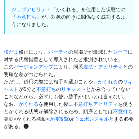
ジョブアビリティ
「かくれる」を使用した状態での
「
不意打ち
」が、対象の向きに関係なく成功するよ
うになりました。
横だま
修正により、
パーティ
の居場所が激減した
シーフ
に
対する代替措置として導入されたと推測されている。
この
バージョンアップ
により、同系
魔法
・
アビリティ
との
明確な差がつけられた。
ただし、併用の際には相手を選ぶことや、
かくれる
の
リキ
ャスト
が5分と
不意打ち
の
リキャスト
とかみ合っていない
ことなどから、必ずしも使い勝手がよいとは言えない。
なお、
かくれる
を使用した後に
不意打ち
アビリティ
を使う
とかくれる状態が解除されるため、順序としては
不意打ち
発動>かくれる発動>
近接攻撃
or
ウェポンスキル
とする必要
がある。