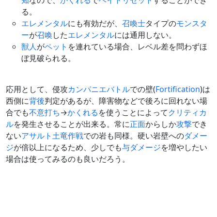
知
なので、
かくれる
で
ヘイトリセット
することができ
る。
エレメンタル
にも有効だが、
召喚士
タイプの
モンスタ
ー
が
召喚
した
エレメンタル
には通用しない。
獣人
が
ペット
を連れている場合、レベル差を問わずほ
ぼ見破られる。
応用として、侵攻
カンパニエバトル
での壁(
Fortification
)は
西側に
背後
判定があるが、障害物などで後ろに回れない場
合でも
不意打ち
→
かくれる
を使うことによって
クリティカ
ル
を発生させることが出来る。常に
正面
からしか
攻撃
でき
ない
アサルト
土竜作戦
での岩も同様。硬い岩壁への
ダメー
ジ
が倍以上になるため、少しでも
与ダメージ
を増やしたい
場合は使ってみるのも良いだろう。