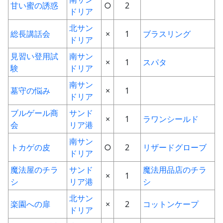
甘い蜜の誘惑
○
2
ドリア
北サン
総長講話会
×
1
ブラスリング
ドリア
見習い登用試
南サン
×
1
スパタ
験
ドリア
南サン
墓守の悩み
×
1
ドリア
ブルゲール商
サンド
×
1
ラワンシールド
会
リア港
南サン
トカゲの皮
○
2
リザードグローブ
ドリア
魔法屋のチラ
サンド
魔法用品店のチラ
×
1
シ
リア港
シ
北サン
楽園への扉
×
2
コットンケープ
ドリア