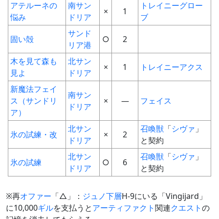
アテルーネの
南サン
トレイニーグロー
×
1
悩み
ドリア
ブ
サンド
固い殻
○
2
リア港
木を見て森も
北サン
×
1
トレイニーアクス
見よ
ドリア
新魔法フェイ
南サン
ス（サンドリ
×
―
フェイス
ドリア
ア）
北サン
召喚獣
「
シヴァ
」
氷の試練・改
×
2
ドリア
と契約
北サン
召喚獣
「
シヴァ
」
氷の試練
○
6
ドリア
と契約
※再
オファー
「△」：
ジュノ下層
H-9にいる「Vingijard」
に10,000
ギル
を支払うと
アーティファクト
関連
クエスト
の