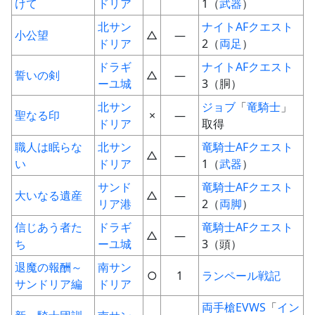
けて
ドリア
1（
武器
）
北サン
ナイト
AF
クエスト
小公望
△
―
ドリア
2（
両足
）
ドラギ
ナイト
AF
クエスト
誓いの剣
△
―
ーユ城
3（胴）
北サン
ジョブ
「
竜騎士
」
聖なる印
×
―
ドリア
取得
職人は眠らな
北サン
竜騎士
AF
クエスト
△
―
い
ドリア
1（
武器
）
サンド
竜騎士
AF
クエスト
大いなる遺産
△
―
リア港
2（
両脚
）
信じあう者た
ドラギ
竜騎士
AF
クエスト
△
―
ち
ーユ城
3（頭）
退魔の報酬～
南サン
○
1
ランペール戦記
サンドリア編
ドリア
両手槍
EVWS
「
イン