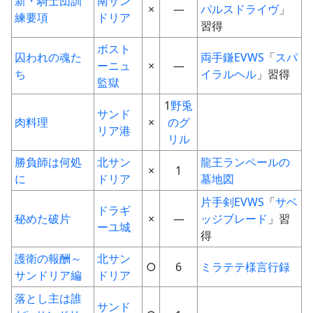
新・騎士団訓
南サン
×
―
パルスドライヴ
」
練要項
ドリア
習得
ボスト
囚われの魂た
両手鎌
EVWS
「
スパ
ーニュ
×
―
ち
イラルヘル
」習得
監獄
1
野兎
サンド
肉料理
×
のグ
リア港
リル
勝負師は何処
北サン
龍王ランペールの
×
1
に
ドリア
墓地図
片手剣
EVWS
「
サベ
ドラギ
秘めた破片
×
―
ッジブレード
」習
ーユ城
得
護衛の報酬～
北サン
○
6
ミラテテ様言行録
サンドリア編
ドリア
落とし主は誰
サンド