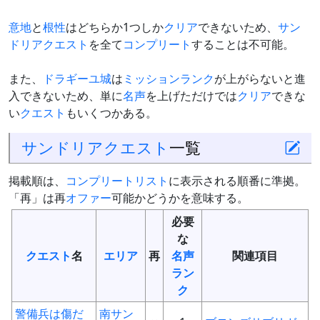
意地
と
根性
はどちらか1つしか
クリア
できないため、
サン
ドリアクエスト
を全て
コンプリート
することは不可能。
また、
ドラギーユ城
は
ミッションランク
が上がらないと進
入できないため、単に
名声
を上げただけでは
クリア
できな
い
クエスト
もいくつかある。
サンドリアクエスト
一覧
掲載順は、
コンプリートリスト
に表示される順番に準拠。
「再」は再
オファー
可能かどうかを意味する。
必要
な
クエスト
名
エリア
再
名声
関連項目
ラン
ク
警備兵は傷だ
南サン