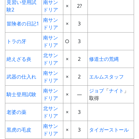
見習い登用試
南サン
×
2?
験2
ドリア
南サン
冒険者の日記1
×
3
ドリア
南サン
トラの牙
○
3
ドリア
北サン
絶えざる炎
×
2
修道士の荒縄
ドリア
南サン
武器の仕入れ
×
2
エルムスタッフ
ドリア
南サン
ジョブ
「
ナイト
」
騎士登用試験
×
―
ドリア
取得
北サン
老婆の薬
×
3
ドリア
南サン
黒虎の毛皮
×
3
タイガーストール
ドリア