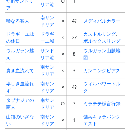
だinサンドリ
○
1
リア港
ア
南サン
稀なる客人
×
4?
メディバルカラー
ドリア
ドラギーユ城
ドラギ
カストルリング
、
×
2?
の休日
ーユ城
ポルックスリング
ウルガラン越
サンド
ウルガラン山脈地
×
8
え
リア港
図
南サン
貴き血流れて
×
3
カンニングピアス
ドリア
卑しき血流れ
南サン
ウィルパワートル
×
4?
ず
ドリア
ク
タブナジアの
南サン
○
?
ミラテテ様言行録
商人
ドリア
山猫のいざな
南サン
傭兵キャラバン
ク
×
1
い
ドリア
エスト