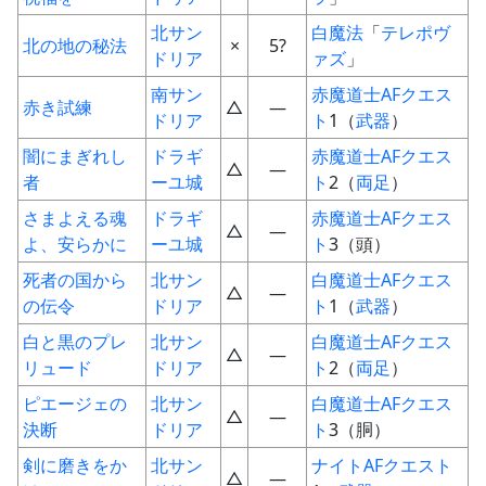
北サン
白魔法
「
テレポヴ
北の地の秘法
×
5?
ドリア
ァズ
」
南サン
赤魔道士
AF
クエス
赤き試練
△
―
ドリア
ト
1（
武器
）
闇にまぎれし
ドラギ
赤魔道士
AF
クエス
△
―
者
ーユ城
ト
2（
両足
）
さまよえる魂
ドラギ
赤魔道士
AF
クエス
△
―
よ、安らかに
ーユ城
ト
3（頭）
死者の国から
北サン
白魔道士
AF
クエス
△
―
の伝令
ドリア
ト
1（
武器
）
白と黒のプレ
北サン
白魔道士
AF
クエス
△
―
リュード
ドリア
ト
2（
両足
）
ピエージェの
北サン
白魔道士
AF
クエス
△
―
決断
ドリア
ト
3（胴）
剣に磨きをか
北サン
ナイト
AF
クエスト
△
―