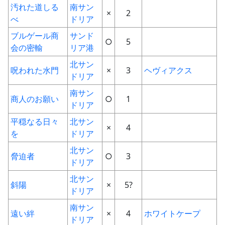
汚れた道しる
南サン
×
2
べ
ドリア
ブルゲール商
サンド
○
5
会の密輸
リア港
北サン
呪われた水門
×
3
ヘヴィアクス
ドリア
南サン
商人のお願い
○
1
ドリア
平穏なる日々
北サン
×
4
を
ドリア
北サン
脅迫者
○
3
ドリア
北サン
斜陽
×
5?
ドリア
南サン
遠い絆
×
4
ホワイトケープ
ドリア