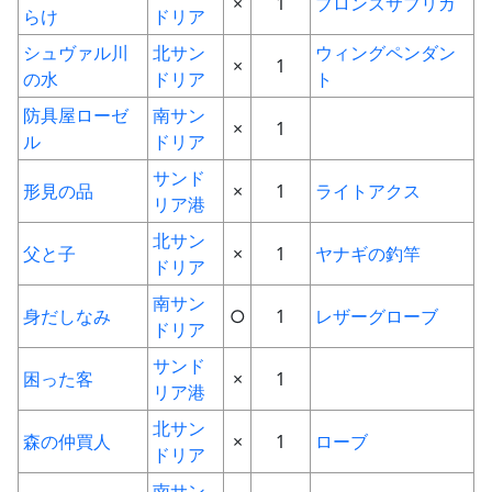
×
1
ブロンズサブリガ
らけ
ドリア
シュヴァル川
北サン
ウィングペンダン
×
1
の水
ドリア
ト
防具屋ローゼ
南サン
×
1
ル
ドリア
サンド
形見の品
×
1
ライトアクス
リア港
北サン
父と子
×
1
ヤナギの釣竿
ドリア
南サン
身だしなみ
○
1
レザーグローブ
ドリア
サンド
困った客
×
1
リア港
北サン
森の仲買人
×
1
ローブ
ドリア
南サン