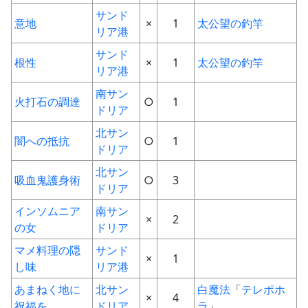
サンド
意地
×
1
太公望の釣竿
リア港
サンド
根性
×
1
太公望の釣竿
リア港
南サン
火打石の調達
○
1
ドリア
北サン
闇への抵抗
○
1
ドリア
北サン
吸血鬼護身術
○
3
ドリア
インソムニア
南サン
×
2
の女
ドリア
マメ料理の隠
サンド
×
1
し味
リア港
あまねく地に
北サン
白魔法
「
テレポホ
×
4
祝福を
ドリア
ラ
」