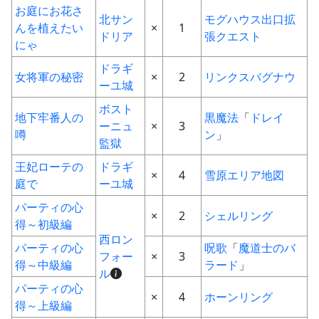
お庭にお花さ
北サン
モグハウス出口拡
んを植えたい
×
1
ドリア
張クエスト
にゃ
ドラギ
女将軍の秘密
×
2
リンクスバグナウ
ーユ城
ボスト
地下牢番人の
黒魔法
「
ドレイ
ーニュ
×
3
噂
ン
」
監獄
王妃ローテの
ドラギ
×
4
雪原エリア地図
庭で
ーユ城
パーティの心
×
2
シェルリング
得～初級編
西ロン
パーティの心
呪歌
「
魔道士のバ
フォー
×
3
得～中級編
ラード
」
ル
パーティの心
×
4
ホーンリング
得～上級編