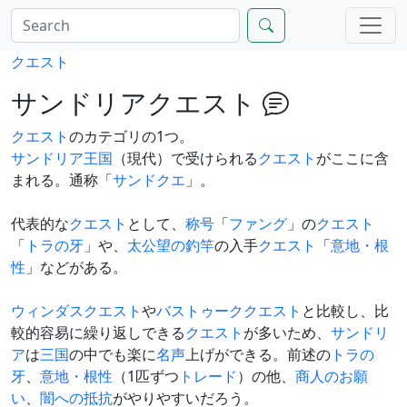
クエスト
サンドリアクエスト
クエスト
のカテゴリの1つ。
サンドリア王国
（現代）で受けられる
クエスト
がここに含
まれる。通称「
サンド
クエ
」。
代表的な
クエスト
として、
称号
「
ファング
」の
クエスト
「
トラの牙
」や、
太公望の釣竿
の入手
クエスト
「
意地・根
性
」などがある。
ウィンダスクエスト
や
バストゥーククエスト
と比較し、比
較的容易に繰り返しできる
クエスト
が多いため、
サンドリ
ア
は
三国
の中でも楽に
名声
上げができる。前述の
トラの
牙
、
意地・根性
（1匹ずつ
トレード
）の他、
商人のお願
い
、
闇への抵抗
がやりやすいだろう。