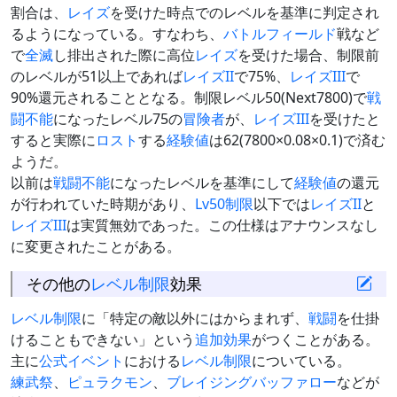
割合は、
レイズ
を受けた時点でのレベルを基準に判定され
るようになっている。すなわち、
バトルフィールド
戦など
で
全滅
し排出された際に高位
レイズ
を受けた場合、制限前
のレベルが51以上であれば
レイズII
で75%、
レイズIII
で
90%還元されることとなる。制限レベル50(Next7800)で
戦
闘不能
になったレベル75の
冒険者
が、
レイズIII
を受けたと
すると実際に
ロスト
する
経験値
は62(7800×0.08×0.1)で済む
ようだ。
以前は
戦闘不能
になったレベルを基準にして
経験値
の還元
が行われていた時期があり、
Lv50制限
以下では
レイズII
と
レイズIII
は実質無効であった。この仕様はアナウンスなし
に変更されたことがある。
その他の
レベル制限
効果
レベル制限
に「特定の敵以外にはからまれず、
戦闘
を仕掛
けることもできない」という
追加効果
がつくことがある。
主に
公式イベント
における
レベル制限
についている。
練武祭
、
ピュラクモン
、
ブレイジングバッファロー
などが