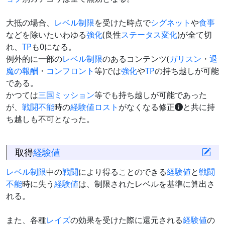
大抵の場合、
レベル制限
を受けた時点で
シグネット
や
食事
などを除いたいわゆる
強化
(良性
ステータス変化
)が全て切
れ、
TP
も0になる。
例外的に一部の
レベル制限
のあるコンテンツ(
ガリスン
・
退
魔の報酬
・
コンフロント
等)では
強化
や
TP
の持ち越しが可能
である。
かつては
三国ミッション
等でも持ち越しが可能であった
が、
戦闘不能
時の
経験値ロスト
がなくなる修正
と共に持
ち越しも不可となった。
取得
経験値
レベル制限
中の
戦闘
により得ることのできる
経験値
と
戦闘
不能
時に失う
経験値
は、制限されたレベルを基準に算出さ
れる。
また、各種
レイズ
の効果を受けた際に還元される
経験値
の