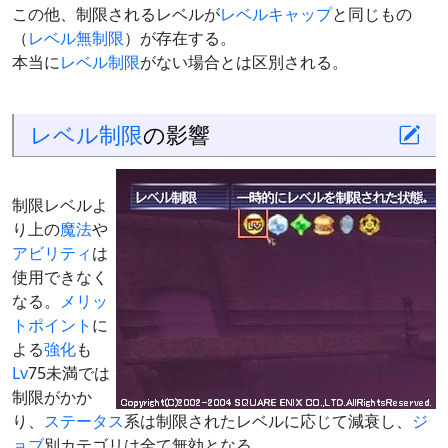
この他、制限されるレベルが
レベルキャップ
と同じもの
（
レベル無制限
）が存在する。
本当に
レベル制限
がない場合とは区別される。
レベル制限
の影響
制限レベルよ
り上の
魔法
や
アビリティ
は
使用できなく
なる。
メリッ
トポイント
に
よる
強化
も
Lv
75未満では
制限がかか
り、
ステータス
系は制限されたレベルに応じて減衰し、
ジ
ョブ
別カテゴリは全て無効となる。