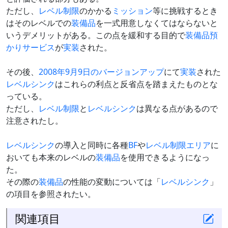
ただし、
レベル制限
のかかる
ミッション
等に挑戦するとき
はそのレベルでの
装備品
を一式用意しなくてはならないと
いうデメリットがある。この点を緩和する目的で
装備品預
かりサービス
が
実装
された。
その後、
2008年9月9日のバージョンアップ
にて
実装
された
レベルシンク
はこれらの利点と反省点を踏まえたものとな
っている。
ただし、
レベル制限
と
レベルシンク
は異なる点があるので
注意されたし。
レベルシンク
の導入と同時に各種
BF
や
レベル制限エリア
に
おいても本来のレベルの
装備品
を使用できるようになっ
た。
その際の
装備品
の性能の変動については「
レベルシンク
」
の項目を参照されたい。
関連項目