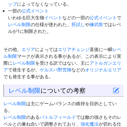
ップ
によってなくなっている。
一部の
公式イベント
いわゆる巨大生物
イベント
などの一部の
公式イベント
で
レベル制限
の仕様が使われた。
肝試し
や
練武祭
ではレベ
ルが1に制限された。
その他、
エリア
によっては
エリアチェンジ
直後に一瞬
レベ
ル制限
マークが表示される事があるが、この表示により実
際に
レベル制限
を受ける訳ではない。主に
アトルガンエリ
ア
で発生するが、
ゲルスバ野営陣
などの
オリジナルエリア
でも発生する事がある。
レベル制限
についての考察
レベル制限
は主にゲームバランスの維持を目的としてい
る。
レベル制限
のある
バトルフィールド
では敵の強さもそのレ
ベルとの兼ね合いで調整されており、
強化魔法
が切れる仕