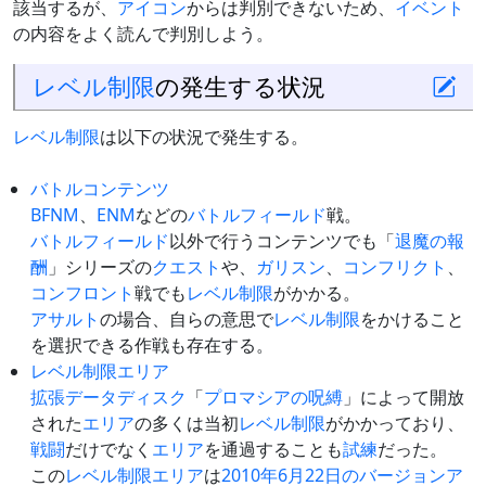
該当するが、
アイコン
からは判別できないため、
イベント
の内容をよく読んで判別しよう。
レベル制限
の発生する状況
レベル制限
は以下の状況で発生する。
バトルコンテンツ
BFNM
、
ENM
などの
バトルフィールド
戦。
バトルフィールド
以外で行うコンテンツでも「
退魔の報
酬
」シリーズの
クエスト
や、
ガリスン
、
コンフリクト
、
コンフロント
戦でも
レベル制限
がかかる。
アサルト
の場合、自らの意思で
レベル制限
をかけること
を選択できる作戦も存在する。
レベル制限エリア
拡張データディスク
「
プロマシアの呪縛
」によって開放
された
エリア
の多くは当初
レベル制限
がかかっており、
戦闘
だけでなく
エリア
を通過することも
試練
だった。
この
レベル制限エリア
は
2010年6月22日のバージョンア