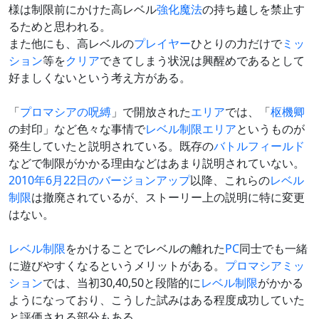
様は制限前にかけた高レベル
強化魔法
の持ち越しを禁止す
るためと思われる。
また他にも、高レベルの
プレイヤー
ひとりの力だけで
ミッ
ション
等を
クリア
できてしまう状況は興醒めであるとして
好ましくないという考え方がある。
「
プロマシアの呪縛
」で開放された
エリア
では、「
枢機卿
の封印」など色々な事情で
レベル制限エリア
というものが
発生していたと説明されている。既存の
バトルフィールド
などで制限がかかる理由などはあまり説明されていない。
2010年6月22日のバージョンアップ
以降、これらの
レベル
制限
は撤廃されているが、ストーリー上の説明に特に変更
はない。
レベル制限
をかけることでレベルの離れた
PC
同士でも一緒
に遊びやすくなるというメリットがある。
プロマシアミッ
ション
では、当初30,40,50と段階的に
レベル制限
がかかる
ようになっており、こうした試みはある程度成功していた
と評価される部分もある。