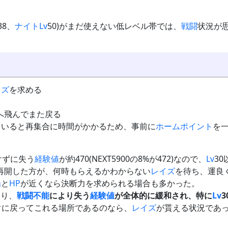
38、
ナイト
Lv
50)がまだ使えない低レベル帯では、
戦闘
状況が
イズ
を求める
へ飛んでまた戻る
ていると再集合に時間がかかるため、事前に
ホームポイント
を
けずに失う
経験値
が約470(NEXT5900の8%が472)なので、
Lv
3
再開した方が、何時もらえるかわからない
レイズ
を待ち、運良
場
と
HP
が近くなら決断力を求められる場合も多かった。
より、
戦闘不能
により失う
経験値
が全体的に緩和され、特に
Lv
ぐに戻ってこれる場所であるのなら、
レイズ
が貰える状況であ