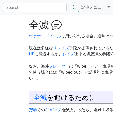
記事メニュー
全滅
ヴァナ・ディール
で用いられる場合、通常は
現在は多様な
リレイズ
手段が提供されている
HP
に帰還するか、
レイズ
出来る救護員の到着
なお、海外
プレーヤー
は「wipe」という表
て使う場合には「wiped out」と説明的
い）。
全滅
を避けるために
狩場
での
キャンプ
地が決まったら、避難手段