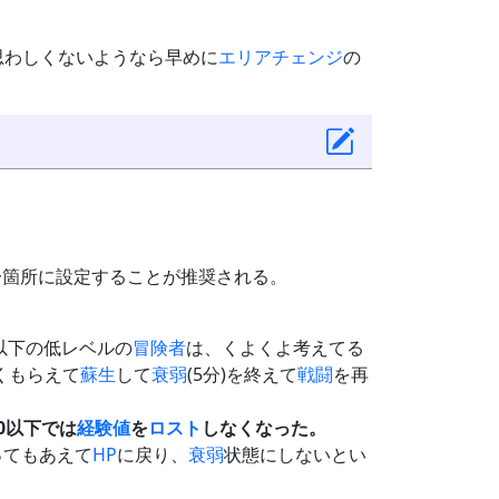
思わしくないようなら早めに
エリアチェンジ
の
一箇所に設定することが推奨される。
0以下の低レベルの
冒険者
は、くよくよ考えてる
くもらえて
蘇生
して
衰弱
(5分)を終えて
戦闘
を再
30以下では
経験値
を
ロスト
しなくなった。
ってもあえて
HP
に戻り、
衰弱
状態にしないとい