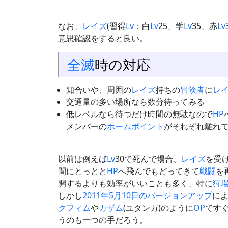
なお、
レイズ
(習得
Lv
：白
Lv
25、学
Lv
35、赤
Lv
意思確認をすると良い。
全滅
時の対応
知合いや、周囲の
レイズ
持ちの
冒険者
に
レ
交通量の多い場所なら数分待ってみる
低レベルなら待つだけ時間の無駄なので
HP
メンバーの
ホームポイント
がそれぞれ離れ
以前は例えば
Lv
30で死んで場合、
レイズ
を受
間にとっとと
HP
へ飛んでもどってきて
戦闘
を
開するよりも効率がいいことも多く、特に
狩
しかし
2011年5月10日のバージョンアップ
に
クフィム
や
カザム
(ユタンガ)のように
OP
です
うのも一つの手だろう。