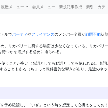
履歴メニュー
会員メニュー
新規記事作成
索引
カテ
バトルで
パーティ
や
アライアンス
のメンバー全員が
戦闘不能
状
ため、リカバリーに窮する場面は少なくなっている。リカバリ
を待つかを選択する必要に迫られる。
現を使うことが多い（名詞としても動詞としても使われる)。名詞
に表現することもある（ちょっと教科書的な響きがあり、最近のネ
等を予め確認し、「いざ」という時を想定して心構えをしてお