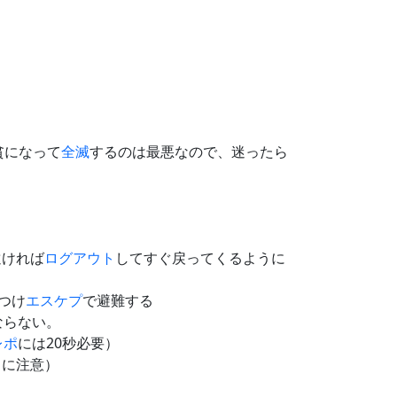
貧になって
全滅
するのは最悪なので、迷ったら
遠ければ
ログアウト
してすぐ戻ってくるように
つけ
エスケプ
で避難する
ならない。
レポ
には20秒必要）
うに注意）