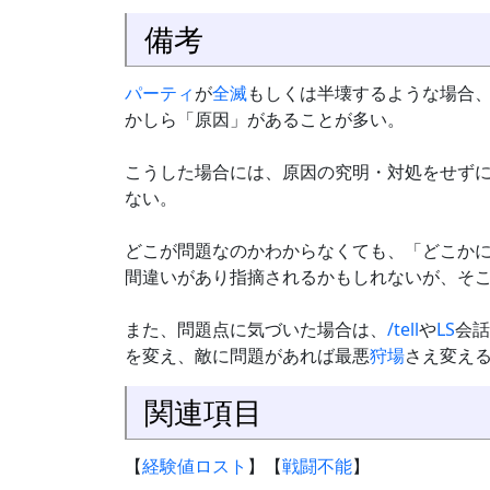
備考
パーティ
が
全滅
もしくは半壊するような場合
かしら「原因」があることが多い。
こうした場合には、原因の究明・対処をせず
ない。
どこが問題なのかわからなくても、「どこか
間違いがあり指摘されるかもしれないが、そ
また、問題点に気づいた場合は、
/tell
や
LS
会話
を変え、敵に問題があれば最悪
狩場
さえ変え
関連項目
【
経験値ロスト
】【
戦闘不能
】