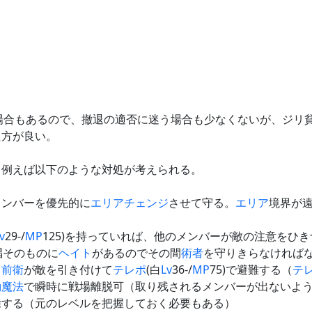
場合もあるので、撤退の適否に迷う場合も少なくないが、ジリ
た方が良い。
、例えば以下のような対処が考えられる。
メンバーを優先的に
エリアチェンジ
させて守る。
エリア
境界が
v
29-/
MP
125)を持っていれば、他のメンバーが敵の注意をひき
唱そのものに
ヘイト
があるのでその間
術者
を守りきらなければ
る
前衛
が敵を引き付けて
テレポ
(白
Lv
36-/
MP
75)で避難する（
テ
動魔法
で瞬時に戦場離脱可（取り残されるメンバーが出ないよ
除する（元のレベルを把握しておく必要もある）