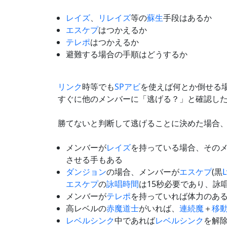
レイズ
、
リレイズ
等の
蘇生
手段はあるか
エスケプ
はつかえるか
テレポ
はつかえるか
避難する場合の手順はどうするか
リンク
時等でも
SPアビ
を使えば何とか倒せる
すぐに他のメンバーに「逃げる？」と確認し
勝てないと判断して逃げることに決めた場合
メンバーが
レイズ
を持っている場合、その
させる手もある
ダンジョン
の場合、メンバーが
エスケプ
(黒
L
エスケプ
の
詠唱時間
は15秒必要であり、詠
メンバーが
テレポ
を持っていれば体力のあ
高レベルの
赤魔道士
がいれば、
連続魔
＋
移
レベルシンク
中であれば
レベルシンク
を解