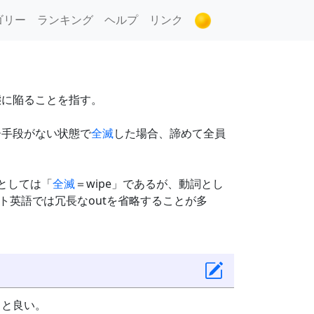
ゴリー
ランキング
ヘルプ
リンク
態に陥ることを指す。
ー手段がない状態で
全滅
した場合、諦めて全員
としては「
全滅
＝wipe」であるが、動詞とし
ット英語では冗長なoutを省略することが多
くと良い。