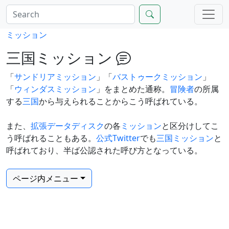
ミッション
三国ミッション
「
サンドリアミッション
」「
バストゥークミッション
」
「
ウィンダスミッション
」をまとめた通称。
冒険者
の所属
する
三国
から与えられることからこう呼ばれている。
また、
拡張データディスク
の各
ミッション
と区分けしてこ
う呼ばれることもある。
公式Twitter
でも
三国ミッション
と
呼ばれており、半ば公認された呼び方となっている。
ページ内メニュー