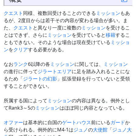
クエスト
同様、複数回受けることのできる
ミッション
もあ
るが、2度目からは若干その内容が変わる場合が多い。ま
た、
クエスト
と異なり一度に複数の
ミッション
を受けるこ
とはできず、さらに
ミッション
を受けていると
移籍
するこ
ともできない。そのような場合は現在受けている
ミッショ
ン
を
クリア
する必要がある。
なお
ランク
6以降の各
ミッション
に関しては、
ミッション
の進行に伴って
ジラートエリア
に足を踏み入れることにな
るため「
ジラートの幻影
」拡張登録を行っていないと受領
することができない。
所属する国によって
ミッション
の内容は異なる。例外とし
てRank3～5の
ミッション
はほぼ同じ内容となっている。
オファー
は基本的に自国の
ゲートハウス
前にいる
ガード
か
ら受けられる。例外的にM4-1は
ジュノ
の
大使館
「
ジュノ大