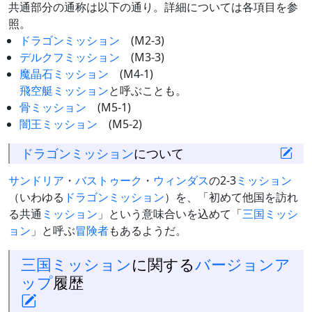
共通部分の通称は以下の通り。詳細については各項目を参
照。
ドラゴンミッション
(M2-3)
デルクフミッション
(M3-3)
魔晶石ミッション
(M4-1)
飛空艇ミッション
と呼ぶことも。
骨ミッション
(M5-1)
闇王ミッション
(M5-2)
ドラゴンミッション
について
サンドリア
・
バストゥーク
・
ウィンダス
の2-3
ミッション
（いわゆる
ドラゴンミッション
）を、「初めて他国を訪れ
る共通
ミッション
」という意味合いを込めて「
三国ミッシ
ョン
」と呼ぶ
冒険者
もあるようだ。
三国ミッション
に関する
バージョンア
ップ
履歴