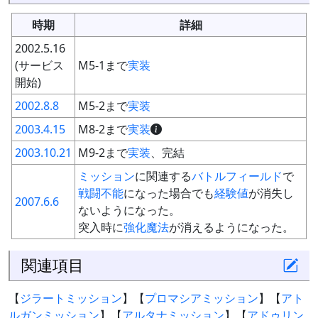
時期
詳細
2002.5.16
(サービス
M5-1まで
実装
開始)
2002.8.8
M5-2まで
実装
2003.4.15
M8-2まで
実装
2003.10.21
M9-2まで
実装
、完結
ミッション
に関連する
バトルフィールド
で
戦闘不能
になった場合でも
経験値
が消失し
2007.6.6
ないようになった。
突入時に
強化魔法
が消えるようになった。
関連項目
【
ジラートミッション
】【
プロマシアミッション
】【
アト
ルガンミッション
】【
アルタナミッション
】【
アドゥリン