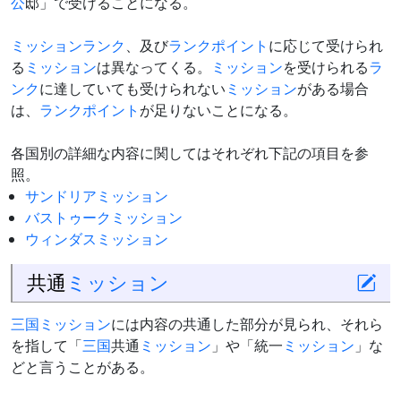
公
邸」で受けることになる。
ミッションランク
、及び
ランクポイント
に応じて受けられ
る
ミッション
は異なってくる。
ミッション
を受けられる
ラ
ンク
に達していても受けられない
ミッション
がある場合
は、
ランクポイント
が足りないことになる。
各国別の詳細な内容に関してはそれぞれ下記の項目を参
照。
サンドリアミッション
バストゥークミッション
ウィンダスミッション
共通
ミッション
三国ミッション
には内容の共通した部分が見られ、それら
を指して「
三国
共通
ミッション
」や「統一
ミッション
」な
どと言うことがある。