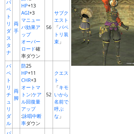
パ
HP
+13
ペ
AGI
+3
サブク
ト
マニュー
エスト
リ
両
バ
効果ア
56
「
パペ
ダ
手
ップ
トリ装
ス
オーバー
束
」
タ
ロード
確
ナ
率ダウン
パ
防
25
ペ
HP
+11
クエス
ト
CHR
+3
ト
リ
オートマ
「
キモ
両
チ
トン
:
ケア
52
いから
脚
ュ
ル回復量
名前で
リ
アップ
呼ぶ
ダ
:
詠唱中断
な
」
ル
率
ダウン
パ