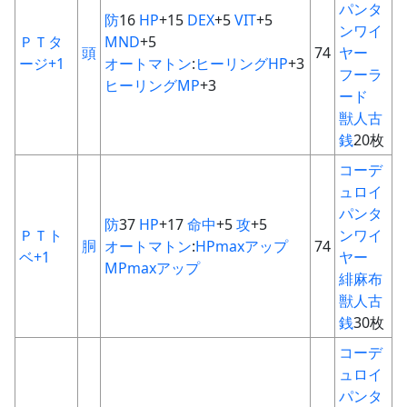
パンタ
防
16
HP
+15
DEX
+5
VIT
+5
ンワイ
ＰＴタ
MND
+5
頭
74
ヤー
ージ+1
オートマトン
:
ヒーリングHP
+3
フーラ
ヒーリングMP
+3
ード
獣人古
銭
20枚
コーデ
ュロイ
パンタ
防
37
HP
+17
命中
+5
攻
+5
ＰＴト
ンワイ
胴
オートマトン
:
HPmaxアップ
74
ベ+1
ヤー
MPmaxアップ
緋麻布
獣人古
銭
30枚
コーデ
ュロイ
パンタ