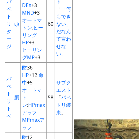
パ
ト
DEX
+3
ペ
「
「何
MND
+3
ト
もでき
オートマ
リ
頭
60
ない」
トン
:
ヒー
タ
だなん
リング
ー
て言わ
HP
+3
ジ
せな
ヒーリン
い
」
グMP
+3
防
36
HP
+12
命
パ
中
+5
サブク
ペ
オートマ
エスト
ト
胴
ト
58
「
パペ
リ
ン
:
HPmax
トリ装
ト
アップ
束
」
ベ
MPmaxア
ップ
防
12