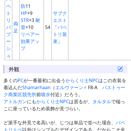
ペ
防
11
ト
HP
+9
サブク
リ
STR
+3
耐
エスト
両
バ
雷
+10
54
「
パペ
足
ブ
リペアー
トリ装
ー
効果アッ
束
」
シ
プ
ュ
外観
多くの
PC
が一番最初に出会う
からくり士
NPC
はこの衣装を
着込んだ
Shamarhaan
（
エルヴァーン
♂ F8-A
バストゥー
ク商業区
競売所
前
噴水
付近）だろう。
アトルガン
にも
からくり士
NPC
は居るが、
タルタル
で端っ
こに座っているため装飾が見づらい。
ど派手な外見で名高いが、じつは単品で並べた場合、
パペ
トリトベ
以外はシンプルなデザインである。だからこそ全