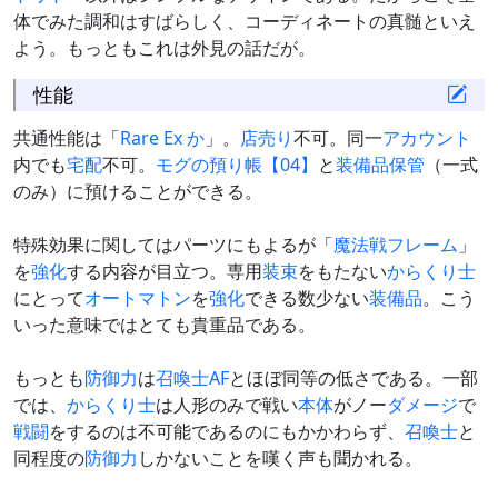
体でみた調和はすばらしく、コーディネートの真髄といえ
よう。もっともこれは外見の話だが。
性能
共通性能は「
Rare Ex
か
」。
店売り
不可。同一
アカウント
内でも
宅配
不可。
モグの預り帳【04】
と
装備品保管
（一式
のみ）に預けることができる。
特殊効果に関してはパーツにもよるが「
魔法戦フレーム
」
を
強化
する内容が目立つ。専用
装束
をもたない
からくり士
にとって
オートマトン
を
強化
できる数少ない
装備品
。こう
いった意味ではとても貴重品である。
もっとも
防御力
は
召喚士
AF
とほぼ同等の低さである。一部
では、
からくり士
は人形のみで戦い
本体
がノー
ダメージ
で
戦闘
をするのは不可能であるのにもかかわらず、
召喚士
と
同程度の
防御力
しかないことを嘆く声も聞かれる。