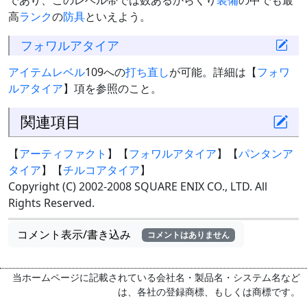
であり、このレベル帯では数あるからくり
装備
の中でも最
高
ランク
の
防具
といえよう。
フォワルアタイア
アイテムレベル
109への
打ち直し
が可能。詳細は【
フォワ
ルアタイア
】項を参照のこと。
関連項目
【
アーティファクト
】【
フォワルアタイア
】【
パンタンア
タイア
】【
チルコアタイア
】
Copyright (C) 2002-2008 SQUARE ENIX CO., LTD. All
Rights Reserved.
コメント表示/書き込み
コメントはありません
当ホームページに記載されている会社名・製品名・システム名など
は、各社の登録商標、もしくは商標です。