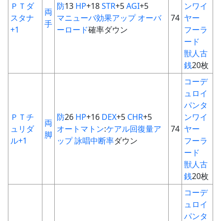
ＰＴダ
防
13
HP
+18
STR
+5
AGI
+5
ンワイ
両
スタナ
マニューバ
効果アップ
オーバ
74
ヤー
手
+1
ーロード
確率ダウン
フーラ
ード
獣人古
銭
20枚
コーデ
ュロイ
パンタ
ＰＴチ
防
26
HP
+16
DEX
+5
CHR
+5
ンワイ
両
ュリダ
オートマトン
:
ケアル回復量ア
74
ヤー
脚
ル+1
ップ
詠唱中断率
ダウン
フーラ
ード
獣人古
銭
20枚
コーデ
ュロイ
パンタ