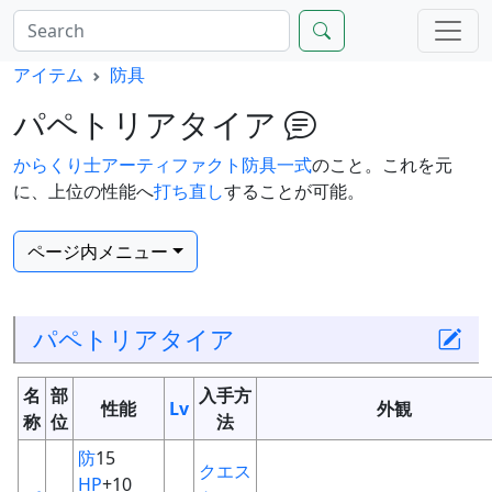
アイテム
防具
パペトリアタイア
からくり士
アーティファクト
防具一式
のこと。これを元
に、上位の性能へ
打ち直し
することが可能。
ページ内メニュー
パペトリアタイア
名
部
入手方
性能
Lv
外観
称
位
法
防
15
クエス
HP
+10