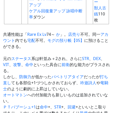
ー
アップ
獣人古
ケアル回復量アップ
詠唱中断
銭
110
率
ダウン
枚
共通性能は「
Rare Ex
Lv
74～
か
」。
店売り
不可。同一
アカ
ウント
内でも
宅配
不可。
モグの預り帳【05】
に預けること
ができる。
元の
ステータス
系は軒並み＋2され、さらに
STR
、
DEX
、
VIT
、
攻撃
、
命中
といった具合に
前衛
的な能力がプラスされ
る。
しかし、
防御力
が低かった
パペトリアタイア
だったが
打ち
直し
ても各部位+1づつしかされておらず、
吟遊詩人
や
竜騎
士
のように劇的に上昇はしていない。
オートマトン
への付加能力も新しいものは追加されていな
い。
ＰＴバブーシュ+1
は
命中
+、
STR
+、
回避
+といいとこ取り