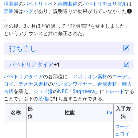
胴装備
の
パペトリトベ
と
両脚
装備
の
パペトリチュリダル
は
実装
時は
バグ
があり、説明通りの効果が出ていなかった
。
その後、3ヶ月ほど経過して「説明表記を変更しました」
というアナウンスと共に修正された。
打ち直し
パペトリアタイア
+1
パペトリアタイア
の各部位に、
アポリオン素材
の
コーデュ
ロイ
、
テメナス素材
の
パンタンワイヤー
、
合成
素材
、
獣人
古銭
を添え、
ジュノ港
の
NPC
「
Sagheera
」に
トレード
する
ことで、以下の
装備
に打ち直すことができる。
部
入手方
名称
性能
Lv
位
法
コーデ
ュロイ