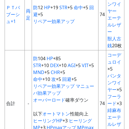
ンワイ
ＰＴバ
防
12
HP
+19
STR
+5
命中
+5
回
両
ヤー
ブーシ
避
+5
74
足
エーテ
ュ+1
リペアー
効果アップ
ルレザ
ー
獣人古
銭
20枚
コーデ
防
104
HP
+85
ュロイ
STR
+10
DEX
+10
AGI
+5
VIT
+5
×5
MND
+5
CHR
+5
パンタ
命中
+10
攻
+5
回避
+5
ンワイ
リペアー
効果アップ
マニュー
ヤー
×5
バ
効果アップ
フーラ
オーバーロード
確率ダウン
合計
-
74
ード
×3
緋麻布
以下
オートマトン
性能向上
エーテ
ヒーリングHP
+3
ヒーリング
ルレザ
MP
+3
HPmaxアップ
MPmax