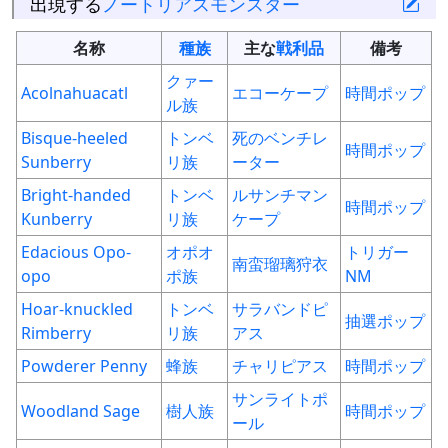
出現する
ノートリアスモンスター
名称
種族
主な
戦利品
備考
クァー
Acolnahuacatl
エコーケープ
時間ポップ
ル族
Bisque-heeled
トンベ
死のベンチレ
時間ポップ
Sunberry
リ族
ーター
Bright-handed
トンベ
ルサンチマン
時間ポップ
Kunberry
リ族
ケープ
Edacious Opo-
オポオ
トリガー
南蛮瑠璃狩衣
opo
ポ族
NM
Hoar-knuckled
トンベ
サラバンドピ
抽選ポップ
Rimberry
リ族
アス
Powderer Penny
蜂族
チャリピアス
時間ポップ
サンライトポ
Woodland Sage
樹人族
時間ポップ
ール