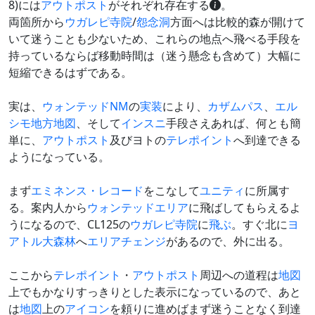
8)には
アウトポスト
がそれぞれ存在する
。
両箇所から
ウガレピ寺院
/
怨念洞
方面へは比較的森が開けて
いて迷うことも少ないため、これらの地点へ飛べる手段を
持っているならば移動時間は（迷う懸念も含めて）大幅に
短縮できるはずである。
実は、
ウォンテッドNM
の
実装
により、
カザムパス
、
エル
シモ地方地図
、そして
インスニ
手段さえあれば、何とも簡
単に、
アウトポスト
及びヨトの
テレポイント
へ到達できる
ようになっている。
まず
エミネンス・レコード
をこなして
ユニティ
に所属す
る。案内人から
ウォンテッドエリア
に飛ばしてもらえるよ
うになるので、CL125の
ウガレピ寺院
に
飛ぶ
。すぐ北に
ヨ
アトル大森林
へ
エリアチェンジ
があるので、外に出る。
ここから
テレポイント
・
アウトポスト
周辺への道程は
地図
上でもかなりすっきりとした表示になっているので、あと
は
地図
上の
アイコン
を頼りに進めばまず迷うことなく到達