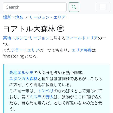
場所・地名
リージョン・エリア
ヨアトル大森林
高地エルシモ
･
リージョン
に属する
フィールド
エリア
の一
つ。
また
ジラートエリア
の一つでもあり、
エリア略称
は
YhoatorJngとなる。
高地エルシモ
の大部分を占める熱帯雨林。
ユタンガ大森林
と植生はほぼ同様であるが、こちら
の方が、やや高地に位置している。
この辺一帯は、
トンベリ
のなわばりとして知られて
おり、昔の
ミスラ
の
狩人
は、獲物がここに逃げ込ん
だら、自ら死を選んだ、として深追いをやめたと云
う。