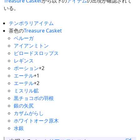
Treasure Casket
から以下の
アイテム
の出現が確認されて
いる。
テンポラリアイテム
茶色の
Treasure Casket
ベルーガ
アイアンミトン
ビロードスロップス
レギンス
ポーション
+2
エーテル
+1
エーテル
+2
ミスリル鉱
黒チョコボの羽根
銀の矢尻
カザムがらし
ホワイトオーク原木
水銀