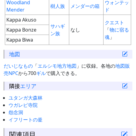
Woodland
ウォンテッ
樹人族
メンダーの箱
Mender
ド
Kappa Akuso
クエスト
サハギ
Kappa Bonze
なし
「
物に宿る
ン族
魂
」
Kappa Biwa
地図
だいじなもの
「
エルシモ地方地図
」に収録。各地の
地図販
売NPC
から700
ギル
で購入できる。
隣接
エリア
ユタンガ大森林
ウガレピ寺院
怨念洞
イフリートの釜
関連項目