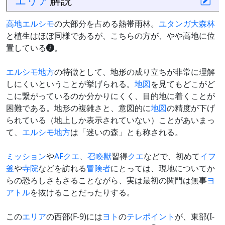
エリア
解説
高地エルシモ
の大部分を占める熱帯雨林。
ユタンガ大森林
と植生はほぼ同様であるが、こちらの方が、やや高地に位
置している
。
エルシモ地方
の特徴として、地形の成り立ちが非常に理解
しにくいということが挙げられる。
地図
を見てもどこがど
こに繋がっているのか分かりにくく、目的地に着くことが
困難である。地形の複雑さと、意図的に
地図
の精度が下げ
られている（地上しか表示されていない）ことがあいまっ
て、
エルシモ地方
は「迷いの森」とも称される。
ミッション
や
AF
クエ
、
召喚獣
習得
クエ
などで、初めて
イフ
釜
や
寺院
などを訪れる
冒険者
にとっては、現地についてか
らの恐ろしさもさることながら、実は最初の関門は無事
ヨ
アトル
を抜けることだったりする。
この
エリア
の西部(F-9)には
ヨト
の
テレポイント
が、東部(I-