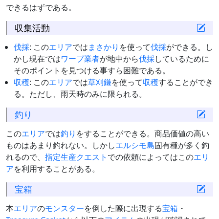
できるはずである。
収集活動
伐採
: この
エリア
では
まさかり
を使って
伐採
ができる。し
かし現在では
ワープ
業者
が地中から
伐採
しているために
そのポイントを見つける事すら困難である。
収穫
: この
エリア
では
草刈鎌
を使って
収穫
することができ
る。ただし、雨天時のみに限られる。
釣り
この
エリア
では
釣り
をすることができる。商品価値の高い
ものはあまり釣れない。しかし
エルシモ島
固有種が多く釣
れるので、
指定生産クエスト
での依頼によってはこの
エリ
ア
を利用することがある。
宝箱
本
エリア
の
モンスター
を倒した際に出現する
宝箱
・