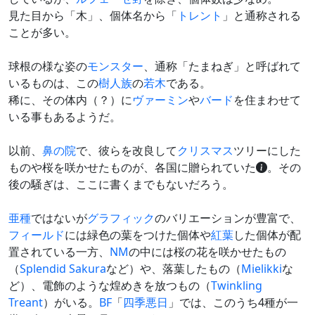
見た目から「木」、個体名から「
トレント
」と通称される
ことが多い。
球根の様な姿の
モンスター
、通称「たまねぎ」と呼ばれて
いるものは、この
樹人族
の
若木
である。
稀に、その体内（？）に
ヴァーミン
や
バード
を住まわせて
いる事もあるようだ。
以前、
鼻の院
で、彼らを改良して
クリスマス
ツリーにした
ものや桜を咲かせたものが、各国に贈られていた
。その
後の騒ぎは、ここに書くまでもないだろう。
亜種
ではないが
グラフィック
のバリエーションが豊富で、
フィールド
には緑色の葉をつけた個体や
紅葉
した個体が配
置されている一方、
NM
の中には桜の花を咲かせたもの
（
Splendid Sakura
など）や、落葉したもの（
Mielikki
な
ど）、電飾のような煌めきを放つもの（
Twinkling
Treant
）がいる。
BF
「
四季悪日
」では、このうち4種が一