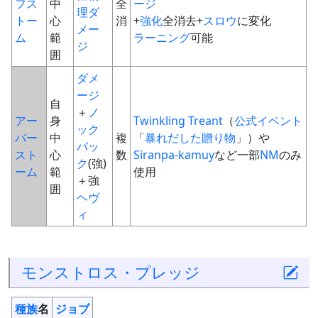
フス
中
全
ージ
理ダ
トー
心
消
+
強化
全消去+
スロウ
に変化
メー
ム
範
ラーニング
可能
ジ
囲
ダメ
ージ
自
＋
ノ
アー
身
Twinkling Treant
（
公式イベント
ック
バー
中
複
「
暴れだした贈り物
」）や
バッ
スト
心
数
Siranpa-kamuy
など一部
NM
のみ
ク
(強)
ーム
範
使用
＋強
囲
ヘヴ
ィ
モンストロス・プレッジ
種族
名
ジョブ