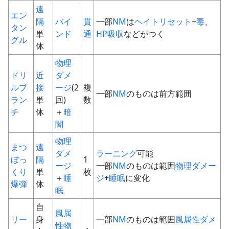
遠
エン
隔
バイ
貫
一部
NM
は
ヘイトリセット
+
毒
、
タン
単
ンド
通
HP
吸収
などがつく
グル
体
物理
ドリ
近
ダメ
ルブ
接
ージ
(2
複
一部
NM
のものは前方範囲
ラン
単
回)
数
チ
体
＋
暗
闇
物理
まつ
遠
ダメ
ラーニング
可能
ぼっ
隔
1
ージ
一部
NM
のものは範囲
物理ダメー
くり
単
枚
＋
睡
ジ
+
睡眠
に変化
爆弾
体
眠
自
風
属
リー
身
一部
NM
のものは範囲
風
属性
ダメ
性
物