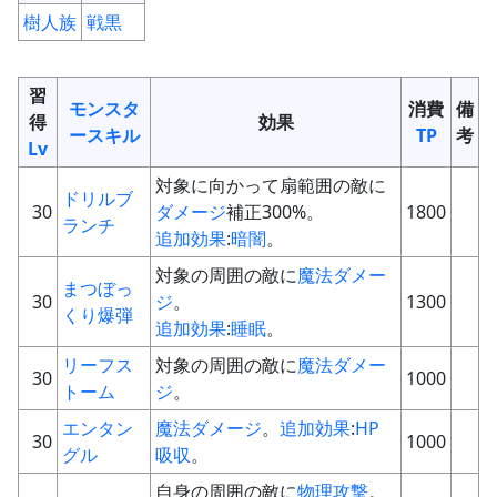
樹人族
戦
黒
習
モンスタ
消費
備
得
効果
ースキル
TP
考
Lv
対象に向かって扇範囲の敵に
ドリルブ
30
ダメージ
補正300%。
1800
ランチ
追加効果
:
暗闇
。
対象の周囲の敵に
魔法ダメー
まつぼっ
30
ジ
。
1300
くり爆弾
追加効果
:
睡眠
。
リーフス
対象の周囲の敵に
魔法ダメー
30
1000
トーム
ジ
。
エンタン
魔法ダメージ
。
追加効果
:
HP
30
1000
グル
吸収
。
自身の周囲の敵に
物理
攻撃
。