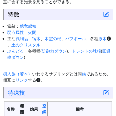
堂に会する光景を見ることができる。
特徴
索敵：
聴覚感知
弱点
属性
：
火
闇
主な
戦利品
：
宿木
、
木霊の根
、
パフボール
、各種
原木
、
土のクリスタル
ぶんどる
：各種種(
防御力ダウン
)、
トレントの球根
(
回避
率ダウン
)
樹人族（若木）
いわゆるサプリングとは同
族
であるため、
相互に
リンク
する
。
特殊技
範
空
名称
効果
備考
囲
蝉