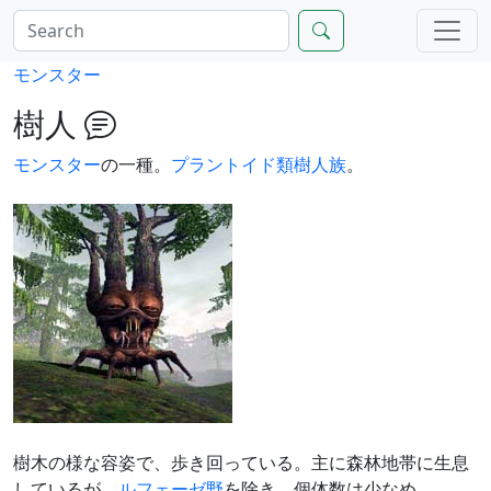
モンスター
樹人
モンスター
の一種。
プラントイド
類
樹人
族
。
樹木の様な容姿で、歩き回っている。主に森林地帯に生息
しているが、
ルフェーゼ野
を除き、個体数は少なめ。