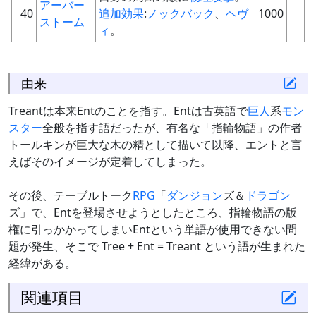
アーバー
40
追加効果
:
ノックバック
、
ヘヴ
1000
ストーム
ィ
。
由来
Treantは本来Entのことを指す。Entは古英語で
巨人
系
モン
スター
全般を指す語だったが、有名な「指輪物語」の作者
トールキンが巨大な木の精として描いて以降、エントと言
えばそのイメージが定着してしまった。
その後、テーブルトーク
RPG
「
ダンジョン
ズ＆
ドラゴン
ズ」で、Entを登場させようとしたところ、指輪物語の版
権に引っかかってしまいEntという単語が使用できない問
題が発生、そこで Tree + Ent = Treant という語が生まれた
経緯がある。
関連項目