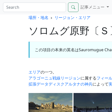
記事メニュー
場所・地名
リージョン・エリア
ソロムグ原野〔Ｓ
この項目の本来の英名はSauromugue Ch
エリア
の一つ。
アラゴーニュ戦線
リージョン
に属する
フィー
拡張データディスク
アルタナの神兵
によって