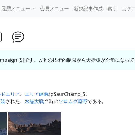
履歴メニュー
会員メニュー
新規記事作成
索引
カテ
〕
ampaign [S]です。wikiの技術的制限から大括弧が全角になっ
ルド
エリア
。
エリア略称
はSaurChamp_S。
実装
された、
水晶大戦
当時の
ソロムグ原野
である。