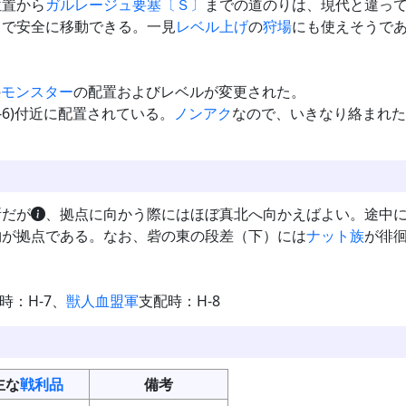
位置から
ガルレージュ要塞〔Ｓ〕
までの道のりは、現代と違っ
しで安全に移動できる。一見
レベル上げ
の
狩場
にも使えそうで
の
モンスター
の配置およびレベルが変更された。
J-6)付近に配置されている。
ノンアク
なので、いきなり絡まれた
所だが
、拠点に向かう際にはほぼ真北へ向かえばよい。途中
物が拠点である。なお、砦の東の段差（下）には
ナット族
が徘
時：H-7、
獣人血盟軍
支配時：H-8
主な
戦利品
備考