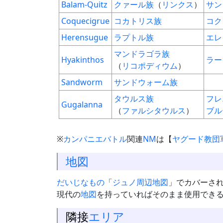
Balam-Quitz
クァール族
（
リンクス
）
サン
Coquecigrue
コカトリス族
コク
Herensugue
ラプトル族
エレ
マンドラゴラ族
Hyakinthos
ラー
（
リコポディウム
）
Sandworm
サンドウォーム族
タウルス族
フレ
Gugalanna
（
ファルシタウルス
）
ブル
※
カンパニエバトル
関連
NM
は【
ヤグード教団
地図
だいじなもの
「
ジュノ周辺地図
」でカバーさ
現代の
地図
を持っていればそのまま使用でき
隣接
エリア