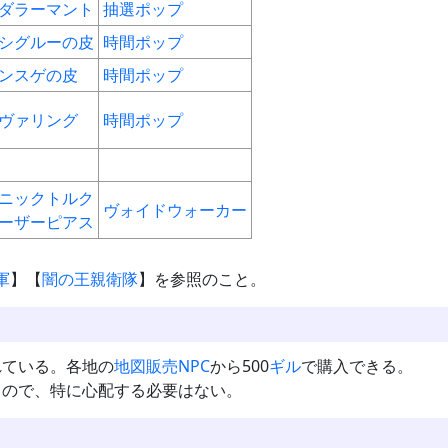
ダラーマント
抽選ポップ
シグルーの皮
時間ポップ
ンスゲの皮
時間ポップ
ヴァリング
時間ポップ
ニックトルク
ヴォイドウォーカー
ーザーピアス
軍
】【
闇の王親衛隊
】を参照のこと。
れている。各地の
地図販売NPC
から500
ギル
で購入できる。
るので、特に心配する必要はない。