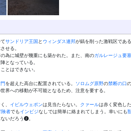
つて
サンドリア王国
と
ウィンダス連邦
が鎬を削った激戦区であ
髴させる。
衛の為に城壁が幾重にも築かれた。また、南の
ガルレージュ要
布陣となっている。
ることはできない。
防門
を超えた高台に配置されている。
ソロムグ原野
の
禁断の口
の世界への移動が不可能となるため、注意を要する。
なく、
イビルウェポン
は見当たらない。
クァール
は赤く変色し
冒険者
でも
インビジ
なしでは簡単に絡まれてしまう。幸いにも
はないだろう
。