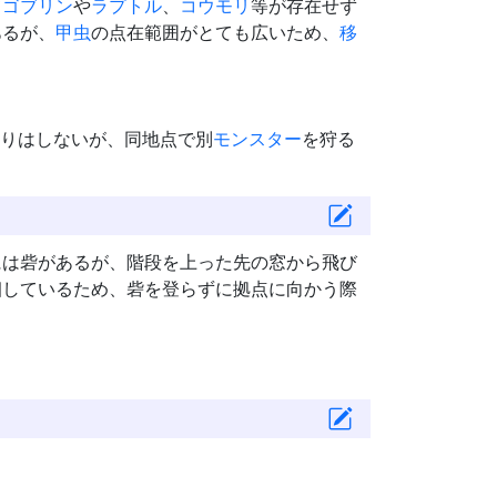
て
ゴブリン
や
ラプトル
、
コウモリ
等が存在せず
あるが、
甲虫
の点在範囲がとても広いため、
移
りはしないが、同地点で別
モンスター
を狩る
には砦があるが、階段を上った先の窓から飛び
徊しているため、砦を登らずに拠点に向かう際