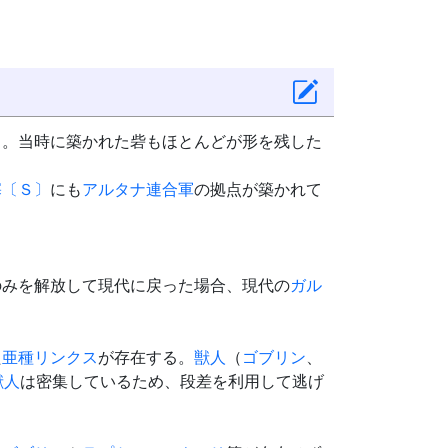
る。当時に築かれた砦もほとんどが形を残した
塞〔Ｓ〕
にも
アルタナ連合軍
の拠点が築かれて
のみを解放して現代に戻った場合、現代の
ガル
た
亜種
リンクス
が存在する。
獣人
（
ゴブリン
、
獣人
は密集しているため、段差を利用して逃げ