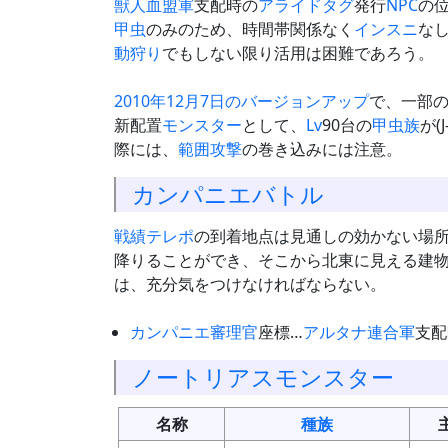
獣人血盟軍
支配時の
アライドタグ
発行
NPC
の
甲虫
のみのため、時間帯関係なく
インスニ
な
動狩り
でもしない限り活用は困難であろう。
2010年12月7日のバージョンアップ
で、一部
新配置
モンスター
として、
Lv
90台の
甲虫族
が(
際には、
範囲攻撃
の巻き込みには注意。
カンパニエバトル
戦績テレポ
の到着地点は見通しの効かない場
降りることができ、そこから北東に見える建
は、充分気をつけなければならない。
カンパニエ審理官
座標…
アルタナ連合軍
支配
ノートリアスモンスター
名称
種族