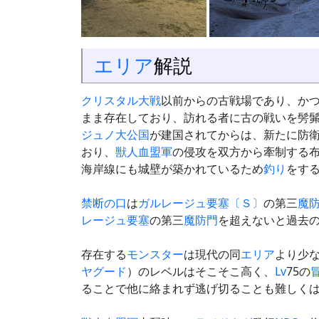
エリア
解説
クリスタル大戦
以前からの古戦場であり、か
まま存在しており、訪れる者に古の戦いを髣
ジュノ大公国
が建国されてからは、新たに防
おり、
獣人血盟軍
の侵攻を双方から牽制する
海岸線にも城壁が築かれているため
釣り
をす
禁断の口
は
ガルレージュ要塞〔Ｓ〕
の第三
魔
レージュ要塞
の第三
魔防門
を超えないと過去
存在する
モンスター
は現代の同
エリア
より少
ヤグード
）のレベルはそこそこ高く、
Lv
75の
ることで他に絡まれず逃げ切ることも難しく