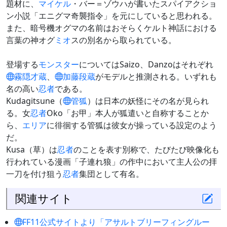
題材に、
マイケル
・バー＝ゾウハが書いたスパイアクショ
ン小説「エニグマ奇襲指令」を元にしていると思われる。
また、暗号機オグマの名前はおそらくケルト神話における
言葉の神オグ
ミオ
スの別名から取られている。
登場する
モンスター
についてはSaizo、Danzoはそれぞれ
霧隠才蔵
、
加藤段蔵
がモデルと推測される。いずれも
名の高い
忍者
である。
Kudagitsune（
管狐
）は日本の妖怪にその名が見られ
る。女
忍者
Oko「お甲」本人が狐遣いと自称することか
ら、
エリア
に徘徊する管狐は彼女が操っている設定のよう
だ。
Kusa（草）は
忍者
のことを表す別称で、たびたび映像化も
行われている漫画「子連れ狼」の作中において主人公の拝
一刀を付け狙う
忍者
集団として有名。
関連サイト
FF11公式サイトより「アサルトブリーフィングルー