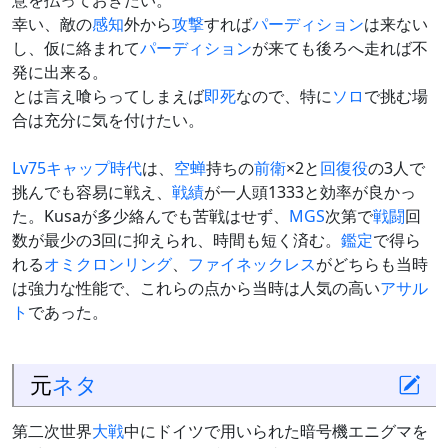
意を払っておきたい。
幸い、敵の
感知
外から
攻撃
すれば
パーディション
は来ない
し、仮に絡まれて
パーディション
が来ても後ろへ走れば不
発に出来る。
とは言え喰らってしまえば
即死
なので、特に
ソロ
で挑む場
合は充分に気を付けたい。
Lv75キャップ時代
は、
空蝉
持ちの
前衛
×2と
回復役
の3人で
挑んでも容易に戦え、
戦績
が一人頭1333と効率が良かっ
た。Kusaが多少絡んでも苦戦はせず、
MGS
次第で
戦闘
回
数が最少の3回に抑えられ、時間も短く済む。
鑑定
で得ら
れる
オミクロンリング
、
ファイネックレス
がどちらも当時
は強力な性能で、これらの点から当時は人気の高い
アサル
ト
であった。
元
ネタ
第二次世界
大戦
中にドイツで用いられた暗号機エニグマを