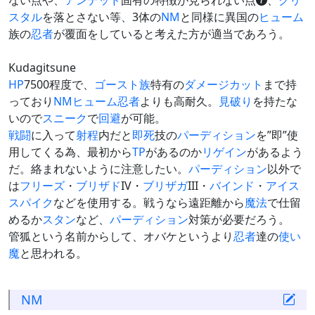
ない点や、
アンデッド
固有の特徴が見られない点
、
クリ
スタル
を落とさない等、3体の
NM
と同様に異国の
ヒューム
族の
忍者
が覆面をしていると考えた方が適当であろう。
Kudagitsune
HP
7500程度で、
ゴースト族
特有の
ダメージ
カット
まで持
っており
NM
ヒューム
忍者
よりも高耐久。
見破り
を持たな
いので
スニーク
で
回避
が可能。
戦闘
に入って
射程
内だと
即死
技の
パーディション
を”即”使
用してくる為、最初から
TP
があるのか
リゲイン
があるよう
だ。絡まれないように注意したい。
パーディション
以外で
は
フリーズ
・
ブリザド
IV・
ブリザガ
III・
バインド
・
アイス
スパイク
などを使用する。戦うなら遠距離から
魔法
で仕留
めるか
スタン
など、
パーディション
対策が必要だろう。
管狐という名前からして、オバケというより
忍者
達の
使い
魔
と思われる。
NM