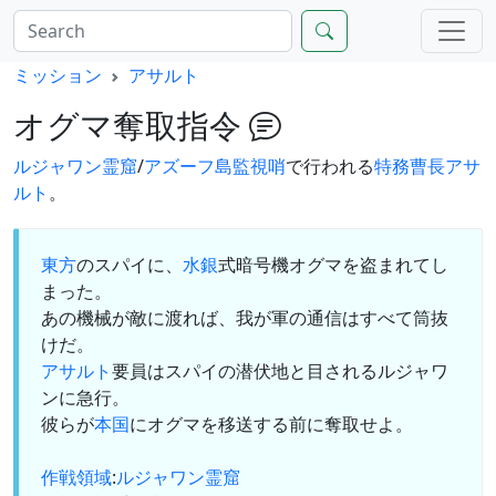
ミッション
アサルト
オグマ奪取指令
ルジャワン霊窟
/
アズーフ島監視哨
で行われる
特務曹長
アサ
ルト
。
東方
のスパイに、
水銀
式暗号機オグマを盗まれてし
まった。
あの機械が敵に渡れば、我が軍の通信はすべて筒抜
けだ。
アサルト
要員はスパイの潜伏地と目されるルジャワ
ンに急行。
彼らが
本国
にオグマを移送する前に奪取せよ。
作戦領域
:
ルジャワン霊窟