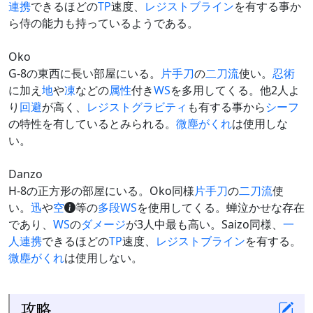
連携
できるほどの
TP
速度、
レジストブライン
を有する事か
ら侍の能力も持っているようである。
Oko
G-8の東西に長い部屋にいる。
片手刀
の
二刀流
使い。
忍術
に加え
地
や
凍
などの
属性
付き
WS
を多用してくる。他2人よ
り
回避
が高く、
レジストグラビティ
も有する事から
シーフ
の特性を有しているとみられる。
微塵がくれ
は使用しな
い。
Danzo
H-8の正方形の部屋にいる。Oko同様
片手刀
の
二刀流
使
い。
迅
や
空
等の
多段WS
を使用してくる。蝉泣かせな存在
であり、
WS
の
ダメージ
が3人中最も高い。Saizo同様、
一
人連携
できるほどの
TP
速度、
レジストブライン
を有する。
微塵がくれ
は使用しない。
攻略