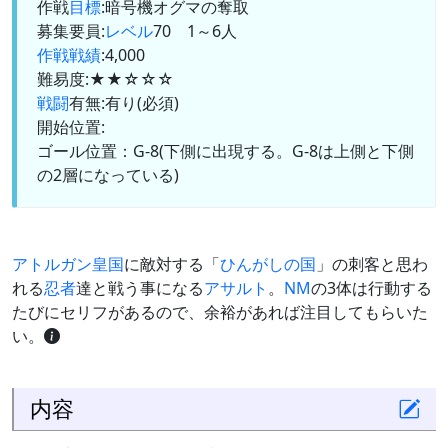
作戦
目標
:暗号機オグマの奪取
募集要員:
レベル
70 1～6人
作戦戦績
:4,000
難易度:★★☆☆☆
戦闘
有無:有り(必須)
開始位置:
ゴール位置：G-8(下側に出現する。G-8は上側と下側
の2層になっている)
アトルガン皇国
に敵対する「
ひんがしの国
」の刺客と思わ
れる
忍者
達と戦う事になる
アサルト
。
NM
の3体は行動する
たびにセリフがあるので、余裕があれば注目してもらいた
い。
内容