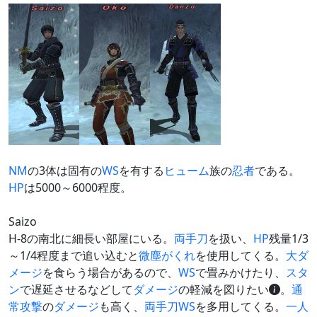
NM
の3体は固有の
WS
を有する
ヒューム
族の
忍者
である。
HP
は5000～6000程度。
Saizo
H-8の南北に細長い部屋にいる。
両手刀
を扱い、
HP
残量1/3
～1/4程度まで追い込むと
微塵がくれ
を使用してくる。
大ダ
メージ
を食らう場合があるので、
WS
で畳みかけたり、
スタ
ン
で遅延させるなどして
ダメージ
の軽減を図りたい
。
通
常攻撃
の
ダメージ
も高く、
両手刀
WS
を多用してくる。
一人