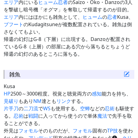
エリア
内にいる
ヒューム
忍者
のSaizo・Oko・Danzoの3人
を撃破し暗号機「オグマ」を奪取して帰還するのが目的。
エリア
内にはほかにも雑魚として、
ヒューム
の
忍者
Kusa、
ブフート
のKudagitsuneが複数配置されている。雑魚は倒
さなくてもよい。
帰還の幻灯はG-8（下層）に出現する。Danzoが配置され
ているG-8（上層）の部屋にある穴から落ちるとちょうど
帰還の幻灯のあるところに落ちる。
雑魚
Kusa
HP
2500～3000程度。視覚と聴覚両方の
感知
能力を持ち、
見破り
もあり
NM
達とも
リンク
する。
片手刀
の
二刀流
で
WS
も使用する。
空蝉
などの
忍術
も駆使す
る。
忍術
は
戦闘
に入ってから使うので単体
魔法
で先手を取
ることができる。
外見は
フォモル
そのものだが、
フォモル
固有の
TP技
を使わ