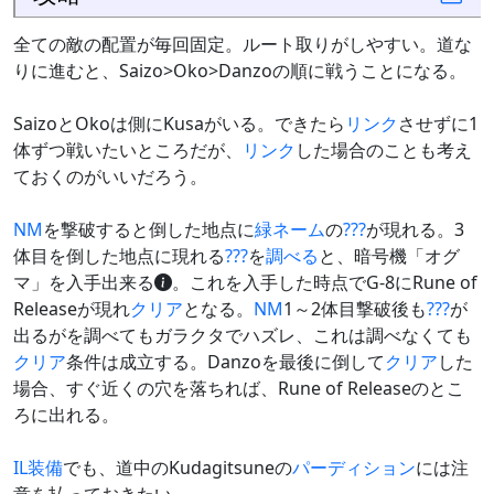
全ての敵の配置が毎回固定。ルート取りがしやすい。道な
りに進むと、Saizo>Oko>Danzoの順に戦うことになる。
SaizoとOkoは側にKusaがいる。できたら
リンク
させずに1
体ずつ戦いたいところだが、
リンク
した場合のことも考え
ておくのがいいだろう。
NM
を撃破すると倒した地点に
緑ネーム
の
???
が現れる。3
体目を倒した地点に現れる
???
を
調べる
と、暗号機「オグ
マ」を入手出来る
。これを入手した時点でG-8にRune of
Releaseが現れ
クリア
となる。
NM
1～2体目撃破後も
???
が
出るがを調べてもガラクタでハズレ、これは調べなくても
クリア
条件は成立する。Danzoを最後に倒して
クリア
した
場合、すぐ近くの穴を落ちれば、Rune of Releaseのとこ
ろに出れる。
IL
装備
でも、道中のKudagitsuneの
パーディション
には注