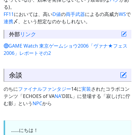
る)。
FF11
においては、高い
D値
の
両手武器
によるの高威力
WS
で
連携
〆、という想定なのかもしれない。
外部
リンク
GAME Watch 東京ゲームショウ2006「ヴァナ★フェス
2006」レポートその2
余談
のちに
ファイナルファンタジー
14に
実装
されたコラボコン
テンツ「ECHOES of VA
NA
'DIEL」に登場する「寂しげに佇
む影」という
NPC
から
……にちは！