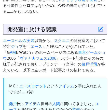
る可能性もゼロではないため、今後の動向が注目されてい
る……かもしれない。
開発室に於ける認識
エースヘルム
実装
以前から、
スクエニ
の開発室内において
特定
ジョブ
を「
エース
」と呼ぶことがなされていた。
「G
AM
E Watch」のホームページ内にある
東京ゲームショ
ウ
2006「
ヴァナ★フェス2006
」レポート記事にその時の
様子が記されており、プランナー（当時）の
藤戸洋司
が答
えている。以下は左レポート記事よりの抜粋である。
MC：
エースロケット
という
アイテム
を手に入れたん
ですが……(笑)
藤戸
氏：
アイテム
担当の
人間
に聞いてきました、
エ
ース
と呼ばれている人たちのための
装備
なのかと。