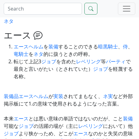
ネタ
エース
エースヘルム
を
装備
することのできる
暗黒騎士
、
侍
、
竜騎士
を
ネタ
的に扱うときの呼称。
転じて上記3
ジョブ
を含めた
レベリング
等
パーティ
で
最良と言いがたい（とされていた）
ジョブ
を軽蔑する
名称。
装備品
エースヘルム
が
実装
されてまもなく、
ネ実
など外部
掲示板にて1.の意味で使用されるようになった言葉。
本来
エース
とは悪い意味の単語ではないのだが、こと
装備
可能な
ジョブ
の活躍の場が（主に
レベリング
において）他
ジョブ
より狭かっため、どこが
エース
なのかと失笑の意味