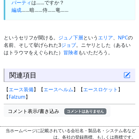
パーティ
は……ですか？
編成
……暗……侍……竜……
というセリフが聞ける。
ジュノ下層
という
エリア
、
NPC
の
名前、そして挙げられた3
ジョブ
。ニヤリとした（あるい
はトラウマをえぐられた）
冒険者
もいただろう。
関連項目
【
エース装備
】【
エースヘルム
】【
エースロケット
】
【
Falzum
】
コメント表示/書き込み
コメントはありません
当ホームページに記載されている会社名・製品名・システム名など
は、各社の登録商標、もしくは商標です。