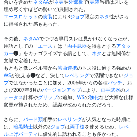
合いを含めた
ネタ
AA
が
ネ実
や
外部板
で(
実装
当初はスレを
埋め尽くすほどの勢いで)展開された。
エースロケット
の
実装
により3
ジョブ
限定の
ネタ
性がさら
に補強された感もあった。
その後、
ネタ
AA
でつづる専用スレは見かけなくなったが、
用語としての「
エース
」は「
両手武器
を得意とする
アタッ
カー
」をカテゴライズする語として、
ネタ
とは無関係な
文脈で定着した。
もともと低レベル帯から
湾曲
連携
のトス役に適する強めの
WS
が使える
など、決して
レベリング
で活躍できない
ジョ
ブ
ではなかったことに加え、2006年からの各種
パッチ
、お
よび2007年8月の
バージョンアップ
により、
両手武器
の
ス
テータス
計算や
グリップ
の追加、
WS
の
強化
など大幅な仕様
変更が施されたため、認識が改められたのだろう。
さらに、
バード類
相手の
レベリング
が人気となった時期に
は、
暗黒騎士
以外の2
ジョブ
は
両手槍
を使えるため、
レベ
ル上げ
パーティ
に優先的に誘われることも多かった。