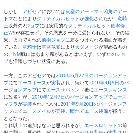
しかし、
アビセア
においては
灰塵のアートマ
・
凶角のアー
トマ
などにより
クリティカルヒット
が
強化
されたが、
竜騎
士
以外の2
ジョブ
には実用的な
クリティカルヒット確率修
正
WS
が存在せず、その恩恵を十分に受けられない。その結
果、
火力
でも他の
前衛
ジョブ
に差をつけられる場面が増え
ている。
竜騎士
は
雲蒸竜変
により
大ダメージ
が望めるもの
の、
NM
戦にはあまり席があるとはいえず、いずれの
ジョ
ブ
も活躍しづらい状況にある。
一方、この
アビセア
では
2010年6月22日のバージョンアッ
プ
にて
エースホーズ
が
実装
され、続いて
2010年9月9日のバ
ージョンアップ
にて
エースサバトン
（後に
エースレギンス
に改名）が、
2010年12月7日のバージョンアップ
で
エース
マフラ
が
実装
され、ついに
2011年9月20日のバージョンア
ップ
にて
エースメイル
が
実装
。
晴れ
て
エース装備
が揃うこ
ととなった。
これ以上の追加はないと思われるが、
エースロケット
の前
例に則り、耳や指、背といった
アクセサリ
装備
が
実装
され