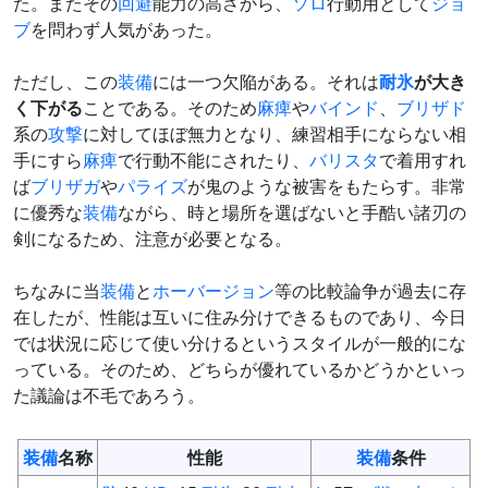
た。またその
回避
能力の高さから、
ソロ
行動用として
ジョ
ブ
を問わず人気があった。
ただし、この
装備
には一つ欠陥がある。それは
耐氷
が大き
く下がる
ことである。そのため
麻痺
や
バインド
、
ブリザド
系の
攻撃
に対してほぼ無力となり、練習相手にならない相
手にすら
麻痺
で行動不能にされたり、
バリスタ
で着用すれ
ば
ブリザガ
や
パライズ
が鬼のような被害をもたらす。非常
に優秀な
装備
ながら、時と場所を選ばないと手酷い諸刃の
剣になるため、注意が必要となる。
ちなみに当
装備
と
ホーバージョン
等の比較論争が過去に存
在したが、性能は互いに住み分けできるものであり、今日
では状況に応じて使い分けるというスタイルが一般的にな
っている。そのため、どちらが優れているかどうかといっ
た議論は不毛であろう。
装備
名称
性能
装備
条件