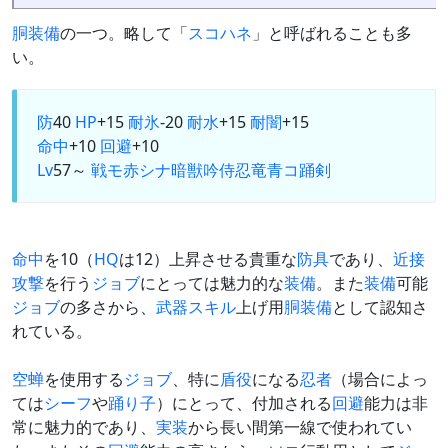
胴装備
の一つ。略して「
スコハネ
」と呼ばれることも多
い。
防
40
HP
+15
耐氷
-20
耐水
+15
耐闇
+15
命中
+10
回避
+10
Lv
57～
戦
モ
赤
シ
ナ
暗
獣
吟
侍
忍
竜
青
コ
踊
剣
命中
を10（
HQ
は12）上昇させる貴重な
防具
であり、
近接
攻撃
を行う
ジョブ
にとっては魅力的な
装備
。また
装備
可能
ジョブ
の多さから、
武器スキル
上げ用
胴装備
として認知さ
れている。
空蝉
を使用する
ジョブ
、特に
盾役
になる
忍者
（場合によっ
ては
シーフ
や
踊り子
）にとって、付加される
回避
能力は非
常に魅力的であり、
実装
から長い間第一線で使われてい