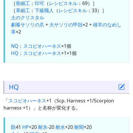
［
骨細工
：
印可
（
レシピスキル
：69）］
［
革細工
：
下級職人
（
レシピスキル
：33）］
土のクリスタル
劇毒サソリの爪
+
大サソリの甲殻
×2 +
雄羊のなめし
革
×2
NQ
：
スコピオハーネス
×1個
HQ
：
スコピオハーネス
+1×1個
HQ
「
スコピオハーネス
+1（Scp. Harness +1/Scorpion
harness +1）」と名称が変化する。
防
41
HP
+20
耐氷
-20
耐水
+20
耐闇
+20