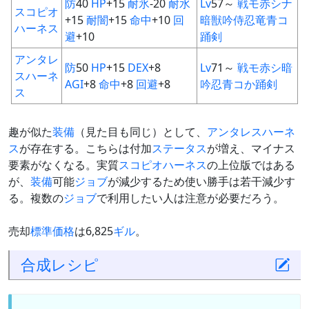
防
40
HP
+15
耐氷
-20
耐水
Lv
57～
戦
モ
赤
シ
ナ
スコピオ
+15
耐闇
+15
命中
+10
回
暗
獣
吟
侍
忍
竜
青
コ
ハーネス
避
+10
踊
剣
アンタレ
防
50
HP
+15
DEX
+8
Lv
71～
戦
モ
赤
シ
暗
スハーネ
AGI
+8
命中
+8
回避
+8
吟
忍
青
コ
か
踊
剣
ス
趣が似た
装備
（見た目も同じ）として、
アンタレスハーネ
ス
が存在する。こちらは付加
ステータス
が増え、マイナス
要素がなくなる。実質
スコピオハーネス
の上位版ではある
が、
装備
可能
ジョブ
が減少するため使い勝手は若干減少す
る。複数の
ジョブ
で利用したい人は注意が必要だろう。
売却
標準価格
は6,825
ギル
。
合成
レシピ