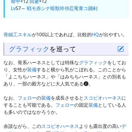
命中
+12
回避
+12
Lv
57～
戦
モ
赤
シ
ナ
暗
獣
吟
侍
忍
竜
青
コ
踊
剣
骨細工スキル
が100以上であれば、比較的
HQ
が出やすい。
グラフィック
を巡って
なお、骨系ハーネスとしては特殊な
グラフィック
をしてお
り、女性が
装備
すると横から乳がこぼれる。このことから
「よこちちハーネス」や「はみちちハーネス」との別名も
あり、一部の殿方などに大人気である
。
なお、
フェロー
の
装備
を成長させると
スコピオハーネス
に
することも可能である。
フェロー
の固定
装備
としている人
も多いのではなかろうか。
余談ながら、この
スコピオハーネス
よりも露出度の高い
デ