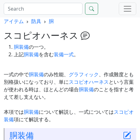
アイテム
防具
胴
スコピオハーネス
胴装備
の一つ。
上記
胴装備
を含む
装備一式
。
一式の中で
胴装備
のみ性能、
グラフィック
、作成難度とも
別格扱いになっており、単に
スコピオハーネス
という言葉
が使われる時は、ほとんどの場合
胴装備
のことを指すと考
えて差し支えない。
本項では
胴装備
について解説し、一式については
スコピオ
装備
項にて解説する。
胴装備