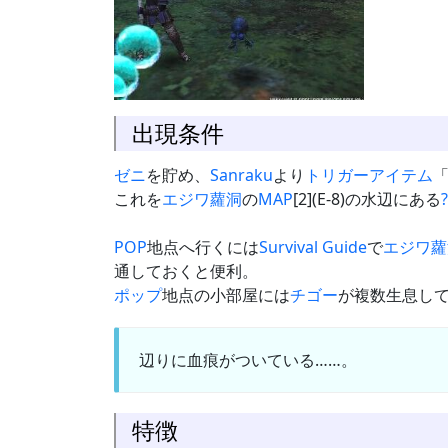
出現条件
ゼニ
を貯め、
Sanraku
より
トリガーアイテム
これを
エジワ蘿洞
の
MAP
[2](E-8)の水辺にある
?
POP
地点へ行くには
Survival Guide
で
エジワ蘿
通しておくと便利。
ポップ
地点の小部屋には
チゴー
が複数生息し
辺りに血痕がついている……。
特徴