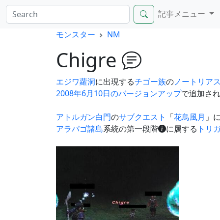
記事メニュー
モンスター
NM
Chigre
エジワ蘿洞
に出現する
チゴー族
の
ノートリア
2008年6月10日のバージョンアップ
で追加さ
アトルガン白門
の
サブクエスト
「
花鳥風月
」
アラパゴ諸島
系統の第一段階
に属する
トリガ