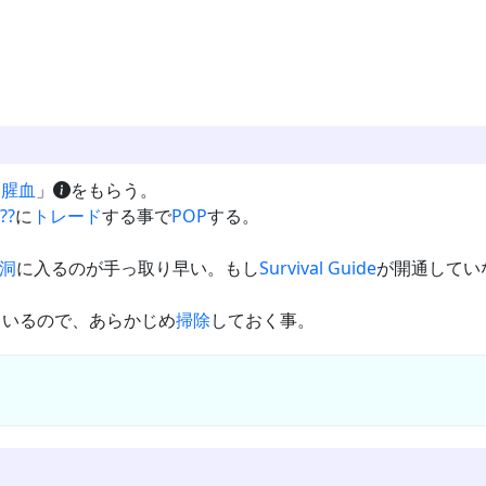
「
腥血
」
をもらう。
??
に
トレード
する事で
POP
する。
洞
に入るのが手っ取り早い。もし
Survival Guide
が開通してい
ているので、あらかじめ
掃除
しておく事。