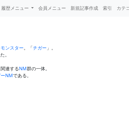
履歴メニュー
会員メニュー
新規記事作成
索引
カテ
スモンスター
。「
チガー
」。
れた。
に関連する
NM
群の一体。
ーNM
である。