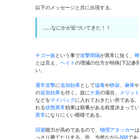
以下のメッセージと共に出現する。
……なにかが近づいてきた！！
チゴー族
という事で
攻撃間隔
が異常に短く、
とは言え、
ヘイト
の増減の仕方が特殊(下記参
い。
通常攻撃
に
追加効果
として
猛毒
や
静寂
、
麻痺
の
追加効果
も付く。故に
ナ盾
の場合、
メリッ
などを
マイバッグ
に入れておきたい所である
れる
状態異常
効果は順番がある程度決まって
異常
になりにくい模様である。
回避
能力が高めであるので、
物理アタッカー
っさり勝てたりする。尚、当然ながら
NM
であ