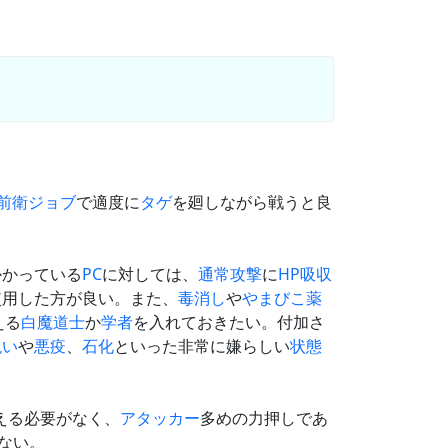
前衛
ジョブ
で適度に
タゲ
を廻しながら戦うと良
かかっている
PC
に対しては、
通常攻撃
に
HP
吸収
使用した方が良い。また、
毒消し
や
やまびこ薬
える
白魔道士
か
学者
を入れておきたい。付加さ
呪い
や
悪疫
、
石化
といった非常に嫌らしい
状態
える必要がなく、
アタッカー
多めの力押しであ
ない。