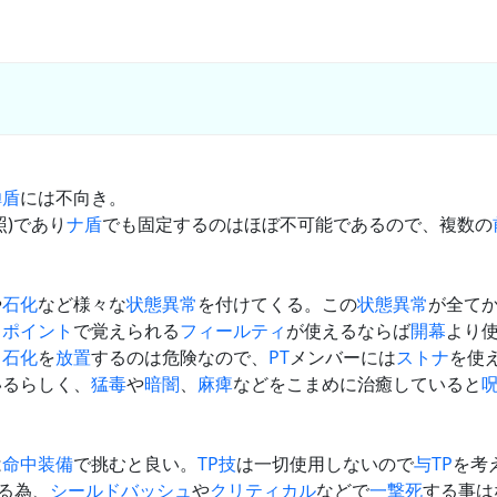
蝉盾
には不向き。
照)であり
ナ盾
でも固定するのはほぼ不可能であるので、複数の
や
石化
など様々な
状態異常
を付けてくる。この
状態異常
が全て
トポイント
で覚えられる
フィールティ
が使えるならば
開幕
より
。
石化
を
放置
するのは危険なので、
PT
メンバーには
ストナ
を使
いるらしく、
猛毒
や
暗闇
、
麻痺
などをこまめに治癒していると
は
命中装備
で挑むと良い。
TP技
は一切使用しないので
与TP
を考
る為、
シールドバッシュ
や
クリティカル
などで
一撃死
する事は