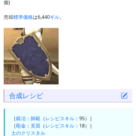
個)
売却
標準価格
は6,440
ギル
。
合成
レシピ
［
鍛冶
：
師範
（
レシピスキル
：95）］
［
彫金
：
見習
（
レシピスキル
：18）］
土のクリスタル