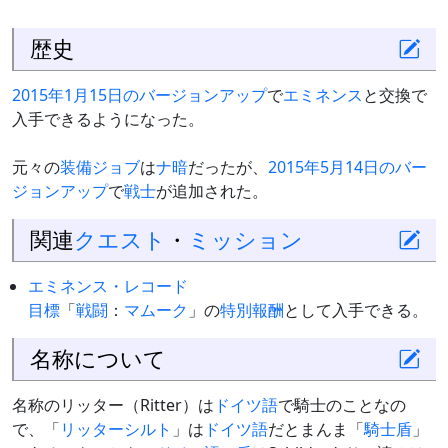
歴史
2015年1月15日のバージョンアップ
で
エミネンス
と交換で
入手できるようになった。
元々の
装備
ジョブ
は
ナ
暗
だったが、
2015年5月14日のバー
ジョンアップ
で
戦士
が追加された。
関連
クエスト
・
ミッション
エミネンス・レコード
目標
「
戦闘
：
マムーク
」の
特別報酬
として入手できる。
名称について
名称のリッター（Ritter）は
ドイツ語
で騎士のことなの
で、「
リッターシルト
」は
ドイツ語
だとまんま「
騎士盾
」