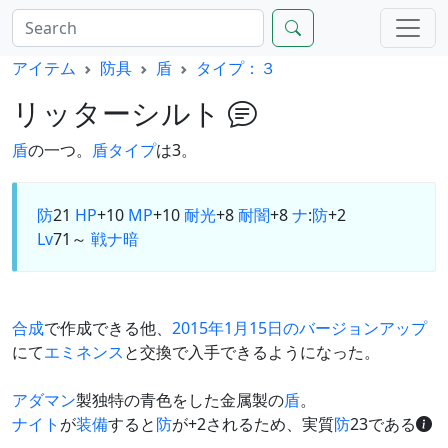
アイテム
防具
盾
タイプ：３
リッターシルト
盾
の一つ。
盾タイプ
は3。
防
21
HP
+10
MP
+10
耐光
+8
耐闇
+8
ナ
:
防
+2
Lv
71～
戦
ナ
暗
合成
で作成できる他、
2015年1月15日のバージョンアップ
にて
エミネンス
と交換で入手できるようになった。
アダマン
製独特の青色をした金属製の
盾
。
ナイト
が
装備
すると
防
が+2されるため、実質
防
23である