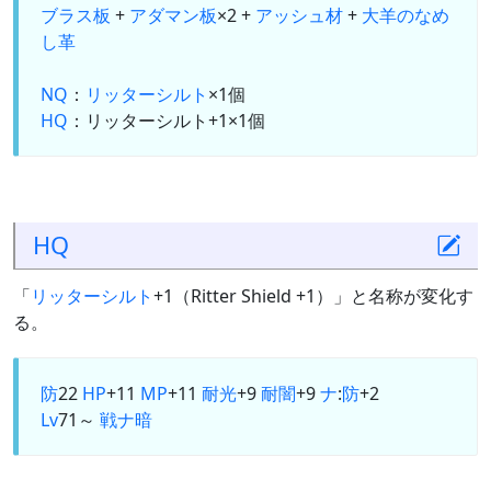
ブラス板
+
アダマン板
×2 +
アッシュ材
+
大羊のなめ
し革
NQ
：
リッターシルト
×1個
HQ
：リッターシルト+1×1個
HQ
「
リッターシルト
+1（Ritter Shield +1）」と名称が変化す
る。
防
22
HP
+11
MP
+11
耐光
+9
耐闇
+9
ナ
:
防
+2
Lv
71～
戦
ナ
暗