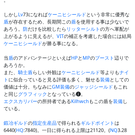
。
しかし
Lv
73になれば
ケーニヒシールド
という非常に優秀な
盾
が存在するため、長期間この
盾
を使用する事は少ないで
あろう。
防
だけを比較したら
リッターシルト
の方へ軍配が
上がるように見えるが、
VIT
の補正を考慮した場合には結局
ケーニヒシールド
が勝る事になる。
当
盾
のアドバンテージといえば
HP
と
MP
の
ブースト
辺りで
あろうか。
また、
騎士盾
らしい外観は
ケーニヒシールド
等よりも
ナイ
ト
に似合っていると見る評価も多く、魅せる
装備
としての
価値は十分。ちなみに
GM
装備
の
ジャッジシールド
もこれ
と同じ
グラフィック
となっている
。
エクスカリバー
の所持者である
Kilhwch
もこの盾を
装備
し
ている。
鍛冶ギルド
の
指定生産品
で得られる
ギルドポイント
は
6440(
HQ
:7840)。一日に得られる上限は21120。(
NQ
3.28