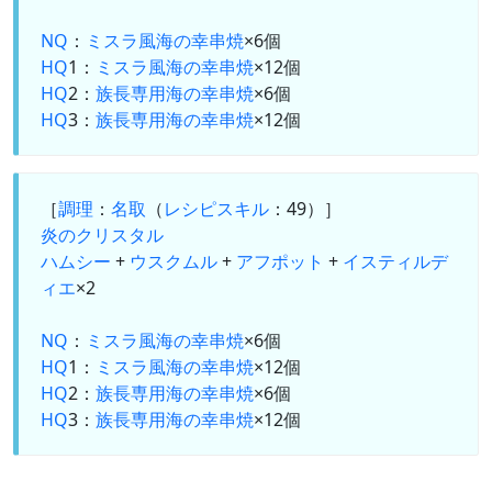
NQ
：
ミスラ風海の幸串焼
×6個
HQ
1：
ミスラ風海の幸串焼
×12個
HQ
2：
族長専用海の幸串焼
×6個
HQ
3：
族長専用海の幸串焼
×12個
［
調理
：
名取
（
レシピスキル
：49）］
炎のクリスタル
ハムシー
+
ウスクムル
+
アフポット
+
イスティルデ
ィエ
×2
NQ
：
ミスラ風海の幸串焼
×6個
HQ
1：
ミスラ風海の幸串焼
×12個
HQ
2：
族長専用海の幸串焼
×6個
HQ
3：
族長専用海の幸串焼
×12個