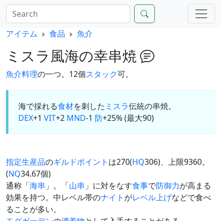
アイテム
食品
魚介
ミスラ風海の幸串焼
魚介料理
の一つ。12個
スタック
可。
海で採れる
食材
を刺した
ミスラ
伝統の串焼。
DEX
+1
VIT
+2
MND
-1
防
+25% (最大90)
指定生産品
の
ギルドポイント
は270(
HQ
306)、上限9360。
(
NQ
34.67個)
通称「
海串
」。「
山串
」に対をなす
食事
で
防御力
が高まる
効果を持つ。中レベル帯の
ナイト
が
レベル上げ
などで食べ
ることが多い。