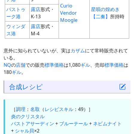
Curio
バストゥ
露店
形式・
星唄の煌めき
Vendor
ーク港
K-13
【二奏】
所持時
Moogle
ウィンダ
露店
形式・
ス港
M-4
意外に知られていないが、実は
カザム
にて常時販売されて
いる。
NQ
の
店舗
での販売
標準価格
は1,080
ギル
、売却
標準価格
は
180
ギル
。
合成
レシピ
［
調理
：
名取
（
レシピスキル
：49）］
炎のクリスタル
バストアサーディン
+
ブルーテール
+
ネビムナイト
+
シャル貝
×2