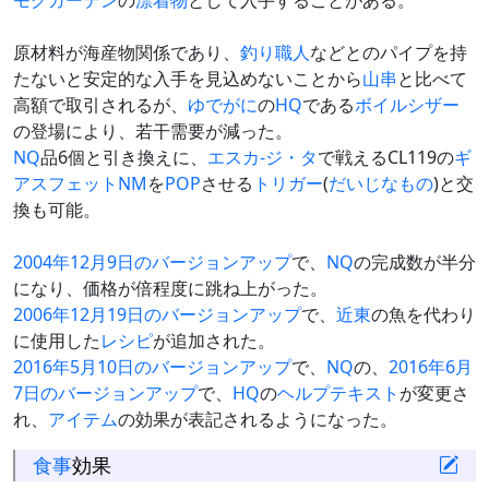
モグガーデン
の
漂着物
として入手することがある。
原材料が海産物関係であり、
釣り
職人
などとのパイプを持
たないと安定的な入手を見込めないことから
山串
と比べて
高額で取引されるが、
ゆでがに
の
HQ
である
ボイルシザー
の登場により、若干需要が減った。
NQ
品6個と引き換えに、
エスカ-ジ・タ
で戦えるCL119の
ギ
アスフェットNM
を
POP
させる
トリガー
(
だいじなもの
)と交
換も可能。
2004年12月9日のバージョンアップ
で、
NQ
の完成数が半分
になり、価格が倍程度に跳ね上がった。
2006年12月19日のバージョンアップ
で、
近東
の魚を代わり
に使用した
レシピ
が追加された。
2016年5月10日のバージョンアップ
で、
NQ
の、
2016年6月
7日のバージョンアップ
で、
HQ
の
ヘルプテキスト
が変更さ
れ、
アイテム
の効果が表記されるようになった。
食事
効果