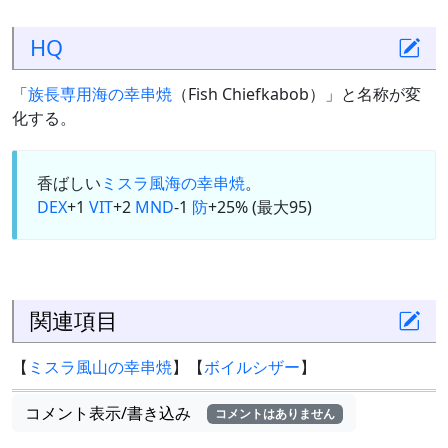
HQ
「
族長専用海の幸串焼
（Fish Chiefkabob）」と名称が変
化する。
香ばしい
ミスラ風海の幸串焼
。
DEX
+1
VIT
+2
MND
-1
防
+25% (最大95)
関連項目
【
ミスラ風山の幸串焼
】【
ボイルシザー
】
コメント表示/書き込み
コメントはありません