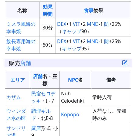
効果
名称
食事
効果
時間
ミスラ風海の
DEX
+1
VIT
+2
MND
-1
防
+25%
30分
幸串焼
（
キャップ
90）
族長専用海の
DEX
+1
VIT
+2
MND
-1
防
+25%
60分
幸串焼
（
キャップ
95）
販売
店舗
店舗
名・座
エリア
NPC
名
備考
標
民宿セロデ
Nuh
カザム
常時入荷
ッキ
・I - 7
Celodehki
ウィンダ
調理ギル
入荷なし。売却
Kopopo
ス水の区
ド
・北E-8
時のみ
サンドリ
露店
形式・J-
ア港
9