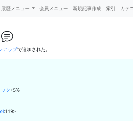
履歴メニュー
会員メニュー
新規記事作成
索引
カテ
ナ
ョンアップ
で追加された。
タック
+5%
el
:119>