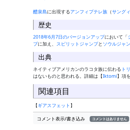
醴泉島
に出現する
アンフィプテレ族
（
サング
歴史
2018年6月7日のバージョンアップ
において「
プ
に加え、
スピリットジャンプ
と
ソウルジャ
出典
ネイティブアメリカンのラコタ族に伝わる
ト
はないものと思われる。詳細は【
Iktomi
】項
関連項目
【
ギアスフェット
】
コメント表示/書き込み
コメントはありません