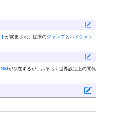
スト
が変更され、従来の
ジャンプ
と
ハイジャン
族
NM
が存在するが、おそらく世界設定上の関係