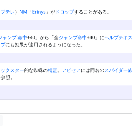
ィプテレ
）
NM
「
Erinys
」が
ドロップ
することがある。
ジャンプ
:
命中
+40」から「全
ジャンプ
命中
+40」に
ヘルプテキ
ンプ
にも効果が適用されるようになった。
リックスター
的な蜘蛛の
精霊
。
アビセア
には同名の
スパイダー
を参照。