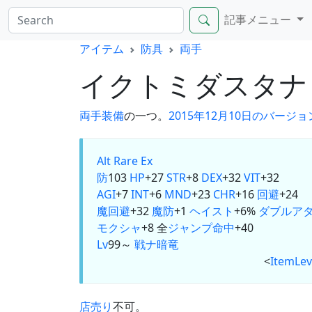
記事メニュー
アイテム
防具
両手
イクトミダスタ
両手
装備
の一つ。
2015年12月10日のバージ
Alt
Rare Ex
防
103
HP
+27
STR
+8
DEX
+32
VIT
+32
AGI
+7
INT
+6
MND
+23
CHR
+16
回避
+24
魔回避
+32
魔防
+1
ヘイスト
+6%
ダブルア
モクシャ
+8 全
ジャンプ
命中
+40
Lv
99～
戦
ナ
暗
竜
<
ItemLev
店売り
不可。