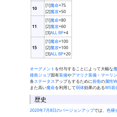
[1]
魔命
+75
10
[2]
魔攻
+50
[1]
魔命
+80
11
[2]
魔攻
+60
[3]
ALL BP
+4
[1]
魔命
+100
15
[2]
魔攻
+100
[3]
ALL BP
+20
オーグメント
を付与することによって大幅な
後衛
ジョブ
固有
装備
や
アマリク装備
・
マーリ
各
ステータス
アップもするために
前衛
の
属性W
また高い
魔命
を利用して
弱体
効果のある
WS
装
歴史
2020年7月8日のバージョンアップ
では、
色褪