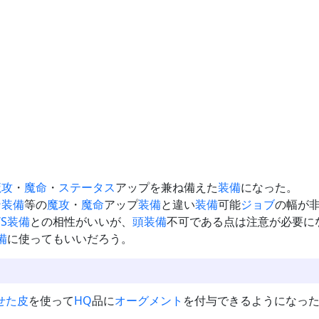
魔攻
・
魔命
・
ステータス
アップを兼ね備えた
装備
になった。
ン装備
等の
魔攻
・
魔命
アップ
装備
と違い
装備
可能
ジョブ
の幅が
S
装備
との相性がいいが、
頭装備
不可である点は注意が必要に
備
に使ってもいいだろう。
せた皮
を使って
HQ
品に
オーグメント
を付与できるようになっ