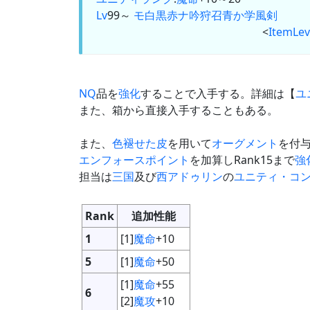
Lv
99～
モ
白
黒
赤
ナ
吟
狩
召
青
か
学
風
剣
<
ItemLev
NQ
品を
強化
することで入手する。詳細は【
ユ
また、箱から直接入手することもある。
また、
色褪せた皮
を用いて
オーグメント
を付
エンフォースポイント
を加算しRank15まで
強
担当は
三国
及び
西アドゥリン
の
ユニティ・コ
Rank
追加性能
1
[1]
魔命
+10
5
[1]
魔命
+50
[1]
魔命
+55
6
[2]
魔攻
+10