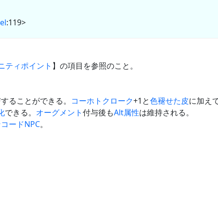
el
:119>
ニティポイント
】の項目を参照のこと。
与することができる。
コーホトクローク
+1と
色褪せた皮
に加えて3
化
できる。
オーグメント
付与後も
Alt
属性
は維持される。
ンコード
NPC
。