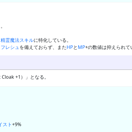
る。
と
精霊魔法スキル
に特化している。
リフレシュ
を備えておらず、また
HP
と
MP
+の数値は抑えられて
t Cloak +1）」となる。
イスト
+9%