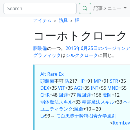
記事メニュー
アイテム
防具
胴
コーホトクロー
胴装備
の一つ。
2015年6月25日のバージョン
グラフィック
は
シルククローク
に同じ。
Alt
Rare Ex
頭装備
不可
防
217
HP
+91
MP
+91
STR
+35
DEX
+35
VIT
+35
AGI
+35
INT
+55
MND
+55
CHR
+48
回避
+77
魔回避
+156
魔防
+12
弱体魔法スキル
+33
精霊魔法スキル
+33
ヘ
ユニティランク
:
魔命
+10～20
Lv
99～
モ
白
黒
赤
ナ
吟
狩
召
青
か
学
風
剣
<
ItemLev