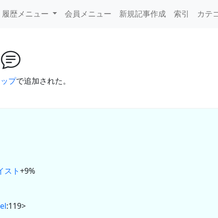
履歴メニュー
会員メニュー
新規記事作成
索引
カテ
ク
アップ
で追加された。
イスト
+9%
el
:119>