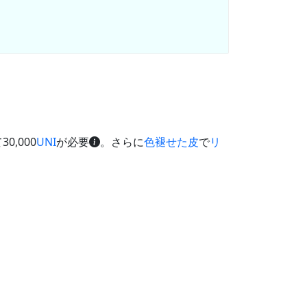
0,000
UNI
が必要
。さらに
色褪せた皮
で
リ