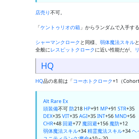
店売り
不可。
「
ケントゥリオの箱
」からランダムで入手す
シャーマンクローク
と同様、
弱体魔法スキル
全般に
レスピットクローク
に近い性能だが、
HQ
HQ
品の名前は「
コーホトクローク
+1（Cohor
Alt
Rare Ex
頭装備
不可
防
218
HP
+91
MP
+91
STR
+35
DEX
+35
VIT
+35
AGI
+35
INT
+56
MND
+56
CHR
+48
回避
+77
魔回避
+156
魔防
+12
弱体魔法スキル
+34
精霊魔法スキル
+34
ヘ
ユニティランク
:
魔命
+10～20