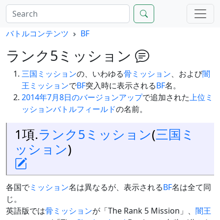
バトルコンテンツ
BF
ランク5ミッション
三国ミッション
の、いわゆる
骨ミッション
、および
闇
王ミッション
で
BF
突入時に表示される
BF
名。
2014年7月8日のバージョンアップ
で追加された
上位ミ
ッションバトルフィールド
の名前。
1項.
ランク5ミッション
(
三国ミ
ッション
)
各国で
ミッション
名は異なるが、表示される
BF
名は全て同
じ。
英語版では
骨ミッション
が「The Rank 5 Mission」、
闇王