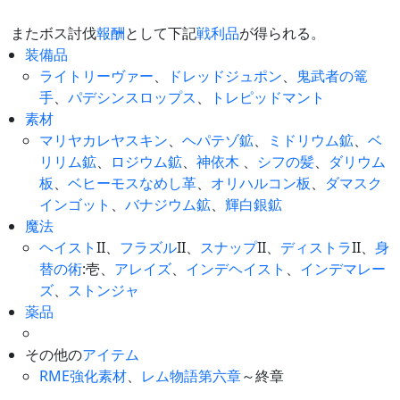
またボス討伐
報酬
として下記
戦利品
が得られる。
装備品
ライトリーヴァー
、
ドレッドジュポン
、
鬼武者の篭
手
、
パデシンスロップス
、
トレピッドマント
素材
マリヤカレヤスキン
、
ヘパテゾ鉱
、
ミドリウム鉱
、
ベ
リリム鉱
、
ロジウム鉱
、
神依木
、
シフの髪
、
ダリウム
板
、
ベヒーモスなめし革
、
オリハルコン板
、
ダマスク
インゴット
、
バナジウム鉱
、
輝白銀鉱
魔法
ヘイスト
II、
フラズル
II、
スナップ
II、
ディストラ
II、
身
替の術
:壱、
アレイズ
、
インデヘイスト
、
インデマレー
ズ
、
ストンジャ
薬品
その他の
アイテム
RME
強化
素材
、
レム物語第六章
～終章