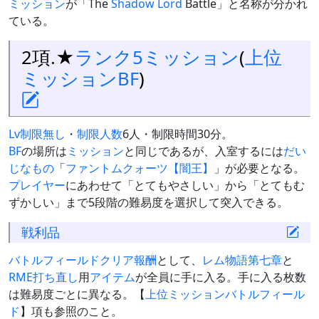
ミッション
が「The
Shadow Lord
Battle」と名称が分かれ
ている。
2項.★
ランク5ミッション
(
上位
ミッションBF
)
Lv制限無し
・
制限人数
6人・制限時間30分。
BF
の場所は
ミッション
と同じであるが、入室するには
だい
じなもの
「
ファントムクォーツ【闇王】
」が必要となる。
プレイヤー
にあわせて「とてもやさしい」から「とてもむ
ずかしい」まで5段階の難易度を選択して突入できる。
戦利品
バトルフィールド
クリア
報酬
として、
レム物語第七章
と
RME
打ち直し
用
アイテム
が全員に手に入る。手に入る枚数
は難易度ごとに異なる。【
上位ミッションバトルフィール
ド
】項も参照のこと。