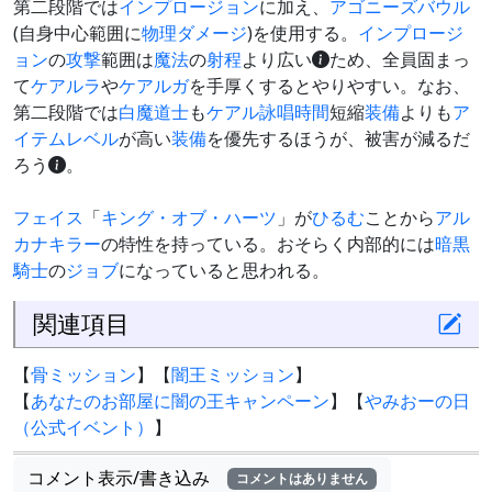
第二段階では
インプロージョン
に加え、
アゴニーズバウル
(自身中心範囲に
物理ダメージ
)を使用する。
インプロージ
ョン
の
攻撃
範囲は
魔法
の
射程
より広い
ため、全員固まっ
て
ケアルラ
や
ケアルガ
を手厚くするとやりやすい。なお、
第二段階では
白魔道士
も
ケアル詠唱時間
短縮
装備
よりも
ア
イテムレベル
が高い
装備
を優先するほうが、被害が減るだ
ろう
。
フェイス
「
キング・オブ・ハーツ
」が
ひるむ
ことから
アル
カナキラー
の特性を持っている。おそらく内部的には
暗黒
騎士
の
ジョブ
になっていると思われる。
関連項目
【
骨ミッション
】【
闇王ミッション
】
【
あなたのお部屋に闇の王キャンペーン
】【
やみおーの日
（公式イベント）
】
コメント表示/書き込み
コメントはありません