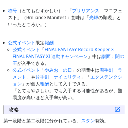
称号
（とてもむずかしい）：「
ブリリアンス
マニフェ
スト」（Brilliance Manifest：意味は「
光輝
の顕現」と
いったところか。）
公式イベント
限定
報酬
公式イベント
「
FINAL FANTASY Record Keeper ×
FINAL FANTASY XI 連動キャンペーン
」中は
譜面：闇の
王
が入手できる。
公式イベント
「
やみおーの日
」の期間中は
両手剣
「
ラ
メント
」や
片手剣
「
ナイヒリティ
」「
エクステンクシ
ョン
」が個人
報酬
として入手できる。
「とてもやさしい」でも入手する可能性があるが、難
易度が高いほど入手率が高い。
攻略
第一段階と第二段階に分かれている。
スタン
有効。