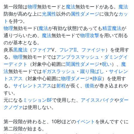
第一段階は
物理
無効モードと
魔法
無効モードがある。
魔法
防御が高めな上に
光属性
以外の
属性
ダメージ
に強力な
カッ
ト
を持つ。
物理
無効モード(
魔法
が有効な状態)であっても
精霊魔法
が
通りづらいため、
魔法
無効モードで
物理
攻撃
を用いて削る
のが基本となる。
炎系
黒魔法
（
ファイア
V、
フレアII
、
ファイジャ
）を使用す
る。
物理
無効モードでは
アンブラスマッシュ
・
ダミングイ
ーディクト
（対象中心範囲に
闇属性
ダメージ
+
呪い
）、
魔
法
無効モードでは
ギガスラッシュ
・
蹴り飛ばし
・
サイレン
トスアス
（対象中心範囲に
物理ダメージ
+
静寂
）を使用す
る。
サイレントスアス
は
射程
が長く、
後衛
が巻き込まれや
すい。
元になる
ミッション
BF
で使用した、
アイススパイク
や
ダー
クノヴァ
は使用しない。
第一段階が終わると、10秒ほどの
イベント
を挟んですぐに
第二段階が始まる。