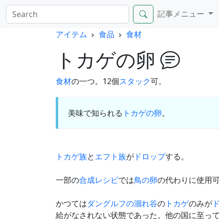
記事メニュー
アイテム
食品
食材
トカゲの卵
食材
の一つ。12個
スタック
可。
美味で知られる
トカゲの卵
。
トカゲ族
と
エフト族
が
ドロップ
する。
一部の
合成
レシピ
では
鳥の卵
の代わりに使用
かつては
ダングルフの涸れ谷
の
トカゲ
のみが
給がなされない状態であった。他の国に至っ