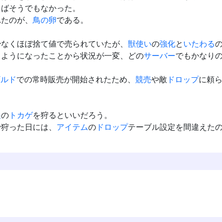
えばそうでもなかった。
れたのが、
鳥の卵
である。
少なくほぼ捨て値で売られていたが、
獣使い
の
強化
と
いたわる
るようになったことから状況が一変、どの
サーバー
でもかなり
ギルド
での常時販売が開始されたため、
競売
や敵
ドロップ
に頼
巣
の
トカゲ
を狩るといいだろう。
で狩った日には、
アイテム
の
ドロップ
テーブル設定を間違えた