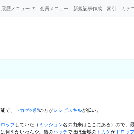
履歴メニュー
会員メニュー
新規記事作成
索引
カテ
可能で、
トカゲの卵
の方が
レシピスキル
が低い。
ドロップ
していた（
ミッション
名の由来はここにある）ので、
ては何をかいわんや。後の
パッチ
でほぼ全域の
トカゲ
が
ドロッ