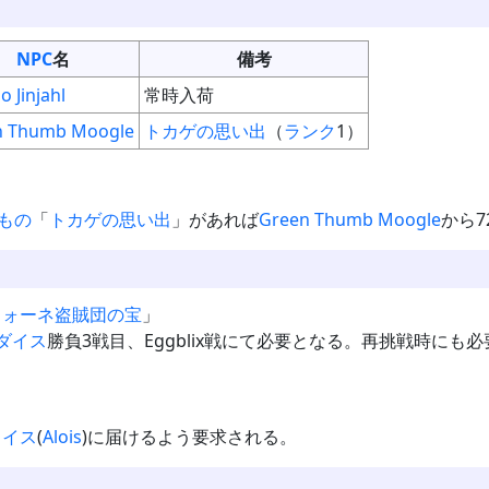
NPC
名
備考
 Jinjahl
常時入荷
n Thumb Moogle
トカゲの思い出
（
ランク
1）
もの
「
トカゲの思い出
」があれば
Green Thumb Moogle
から7
フォーネ盗賊団の宝
」
ダイス
勝負3戦目、Eggblix戦にて必要となる。再挑戦時にも
ロイス
(
Alois
)に届けるよう要求される。