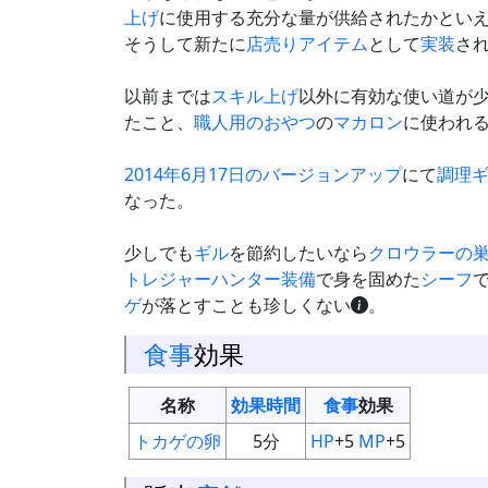
上げ
に使用する充分な量が供給されたかとい
そうして新たに
店売り
アイテム
として
実装
さ
以前までは
スキル上げ
以外に有効な使い道が
たこと、
職人用のおやつ
の
マカロン
に使われ
2014年6月17日のバージョンアップ
にて
調理
なった。
少しでも
ギル
を節約したいなら
クロウラーの
トレジャーハンター
装備
で身を固めた
シーフ
ゲ
が落とすことも珍しくない
。
食事
効果
名称
効果時間
食事
効果
トカゲの卵
5分
HP
+5
MP
+5