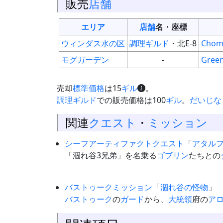
販売
店舗
エリア
店舗
名・座標
ウィンダス水の区
調理ギルド
・北E-8
Chomo
モグガーデン
-
Gree
売却
標準価格
は15
ギル
。
調理ギルド
での販売価格は100
ギル
。
だいじな
関連
クエスト
・
ミッション
シーフ
アーティファクト
クエスト
「
アタル
「涸れ谷3兄弟」を名乗る
ゴブリン
たちとの
バストゥークミッション
「
涸れ谷の怪物
」
バストゥーク
の
ガード
から、
大統領
府の
ア