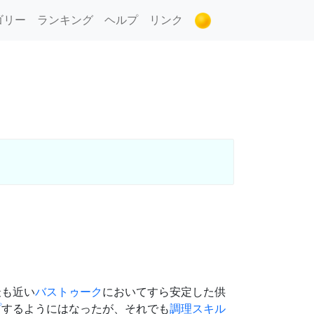
ゴリー
ランキング
ヘルプ
リンク
最も近い
バストゥーク
においてすら安定した供
プ
するようにはなったが、それでも
調理
スキル