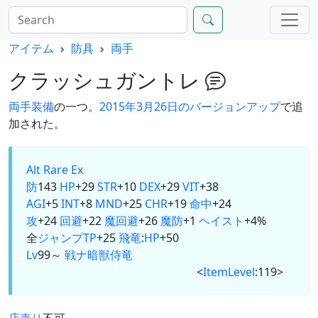
アイテム
防具
両手
クラッシュガントレ
両手
装備
の一つ。
2015年3月26日のバージョンアップ
で追
加された。
Alt
Rare Ex
防
143
HP
+29
STR
+10
DEX
+29
VIT
+38
AGI
+5
INT
+8
MND
+25
CHR
+19
命中
+24
攻
+24
回避
+22
魔回避
+26
魔防
+1
ヘイスト
+4%
全
ジャンプ
TP
+25
飛竜
:
HP
+50
Lv
99～
戦
ナ
暗
獣
侍
竜
<
ItemLevel
:119>