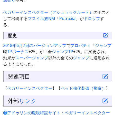
店売り
不可。
ベガリーインスペクター（アシュラックルート）
のボスと
して出現する
マスイル族
NM
「
Putraxia
」が
ドロップ
す
る。
歴史
2018年6月7日のバージョンアップ
で
プロパティ
「
ジャンプ
時
TPボーナス
+25」が「全
ジャンプ
TP
+25」に変更され、
効果が
スーパージャンプ
以外の全ての
ジャンプ
に適用され
るようになった。
関連項目
【
ベガリーインスペクター
】【
ペット強化装備（飛竜）
】
外部
リンク
アドゥリンの魔境特設サイト：ベガリーインスペクター