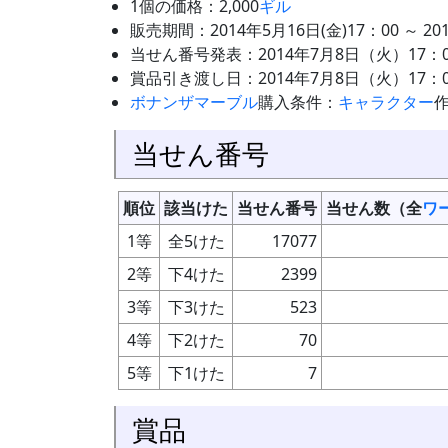
1個の価格：2,000
ギル
販売期間：2014年5月16日(金)17：00 ～ 201
当せん番号発表：2014年7月8日（火）17：0
賞品引き渡し日：2014年7月8日（火）17：00
ボナンザマーブル
購入条件：
キャラクター
当せん番号
順位
該当けた
当せん番号
当せん数（全
ワ
1等
全5けた
17077
2等
下4けた
2399
3等
下3けた
523
4等
下2けた
70
5等
下1けた
7
賞品