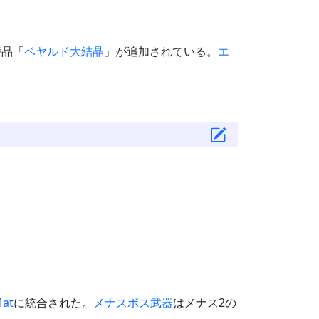
替品「
ベヤルド大結晶
」が追加されている。
エ
at
に統合された。
メナスボス
武器
はメナス2の