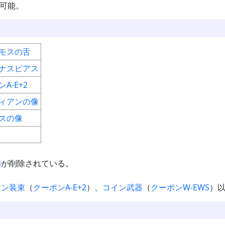
可能。
モスの舌
ナスピアス
A-E+2
ィアンの像
スの像
備
が削除されている。
アン装束
（
クーポンA-E+2
）、
コイン武器
（
クーポンW-EWS
）