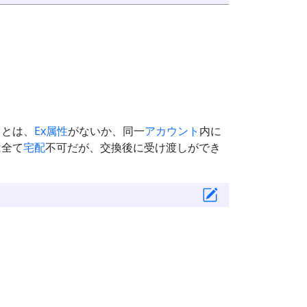
」とは、
Ex属性
がないか、同一
アカウント
内に
は全て
宅配
不可だが、交換後に受け渡しができ