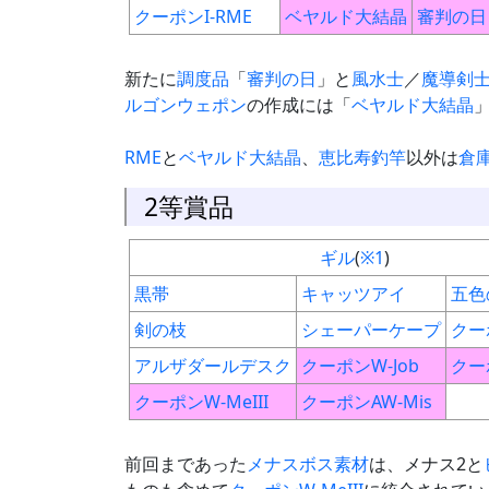
クーポンI-RME
ベヤルド大結晶
審判の日
新たに
調度品
「
審判の日
」と
風水士
／
魔導剣
ルゴンウェポン
の作成には「
ベヤルド大結晶
RME
と
ベヤルド大結晶
、
恵比寿釣竿
以外は
倉
2等賞品
ギル
(
※1
)
黒帯
キャッツアイ
五色
剣の枝
シェーパーケープ
クーポ
アルザダールデスク
クーポンW-Job
クーポ
クーポンW-MeIII
クーポンAW-Mis
前回まであった
メナスボス素材
は、メナス2と