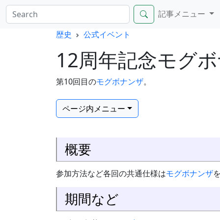
記事メニュー
歴史
公式イベント
12周年記念モグ
第10回目の
モグボナンザ
。
ページ内メニュー
概要
参加方法など各回の共通仕様は
モグボナンザ
期間など