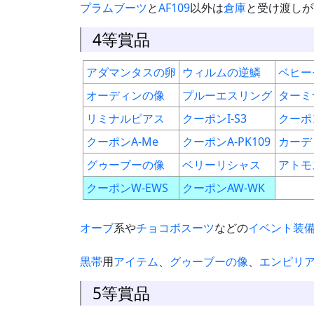
プラムブーツ
と
AF109
以外は
倉庫
と受け渡しが
4等賞品
アダマンタスの卵
ウィルムの逆鱗
ベヒー
オーディンの像
プルーエスリング
ターミ
リミナルピアス
クーポンI-S3
クーポン
クーポンA-Me
クーポンA-PK109
カーデ
グゥーブーの像
ベリーリシャス
アトモ
クーポンW-EWS
クーポンAW-WK
オーブ
系や
チョコボスーツ
などの
イベント
装
黒帯
用
アイテム
、
グゥーブーの像
、
エンピリ
5等賞品