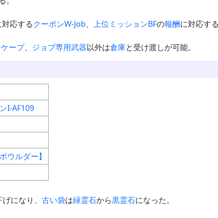
る。
に対応する
クーポンW-Job
、
上位ミッションBF
の
報酬
に対応す
ーケープ
、
ジョブ専用武器
以外は
倉庫
と受け渡しが可能。
I-AF109
ボウルダー】
下
げになり、
古い袋
は
緑霊石
から
黒霊石
になった。