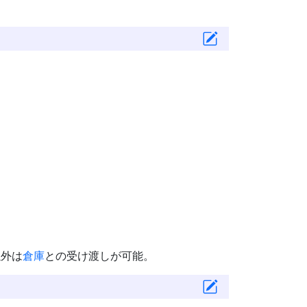
以外は
倉庫
との受け渡しが可能。