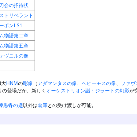
刀会の招待状
ストリペラント
ーポンI-S1
ム物語第二章
ム物語第五章
ァヴニルの像
3大
HNM
の
彫像
（
アダマンタスの像
、
ベヒーモスの像
、
ファヴ
目の登場だが、新しく
オーケストリオン譜：ジラートの幻影
が
漆黒蝶の翅
以外は
倉庫
との受け渡しが可能。