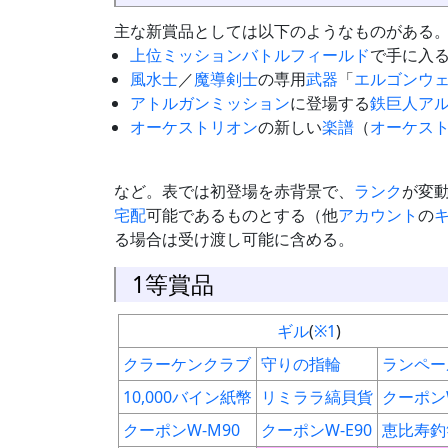
主な新賞品としては以下のようなものがある
上位ミッションバトルフィールド
で手に入
風水士
／
魔導剣士
の専用
武器
「
エルゴンウ
アトルガンミッション
に登場する
鉄巨人
ア
オーケストリオン
の新しい
楽譜
（
オーケス
など。表では初登場を赤背景で、
ランク
が変
宅配
可能であるものとする（他
アカウント
の
る場合は受け渡し可能に含める。
1等賞品
ギル
(
※1
)
クラーケンクラブ
守りの指輪
ランペー
10,000バイン紙幣
リミララ縞貝貨
クーポンW
クーポンW-M90
クーポンW-E90
恵比寿釣