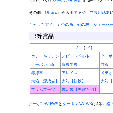
ものも含めて
クーポンW-MeIII
に統合されてい
その他、
Oboro
から入手する
ジョブ専用武器
キャッツアイ
、
五色の糸
、
剣の枝
、
シェーパ
3等賞品
ギル
(
※1
)
ガレーキッチン
スピードベルト
クーポン
クーポンI-S5
麝香牛肉
甘茶
赤浮草
アレイズ
メテオ
大箱【深成岩】
大箱【餅鉄】
大箱【
プラムブーツ
古い袋【黒霊石+1】
クーポンW-EWS
と
クーポンAW-WK
は4等に
格