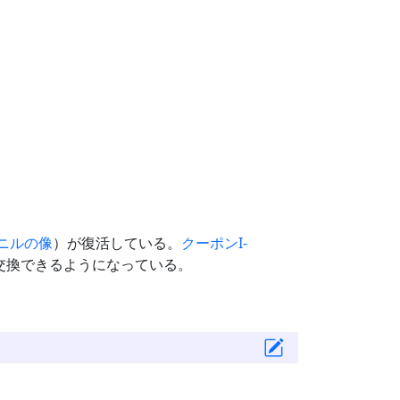
ニルの像
）が復活している。
クーポンI-
交換できるようになっている。