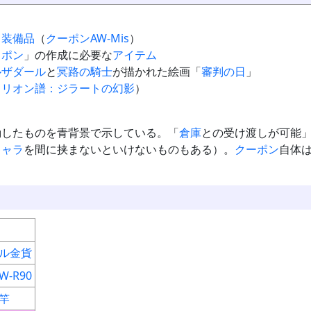
。
る
装備品
（
クーポンAW-Mis
）
ェポン
」の作成に必要な
アイテム
ルザダール
と
冥路の騎士
が描かれた絵画「
審判の日
」
トリオン譜：ジラートの幻影
）
動したものを青背景で示している。「
倉庫
との受け渡しが可能
キャラ
を間に挟まないといけないものもある）。
クーポン
自体
ル金貨
-R90
竿