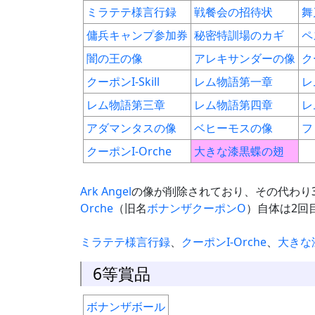
ミラテテ様言行録
戦餐会の招待状
舞
傭兵キャンプ参加券
秘密特訓場のカギ
ペ
闇の王の像
アレキサンダーの像
ク
クーポンI-Skill
レム物語第一章
レ
レム物語第三章
レム物語第四章
レ
アダマンタスの像
ベヒーモスの像
フ
クーポンI-Orche
大きな漆黒蝶の翅
Ark Angel
の像が削除されており、その代わり
Orche
（旧名
ボナンザクーポンO
）自体は2回
ミラテテ様言行録
、
クーポンI-Orche
、
大きな
6等賞品
ボナンザボール