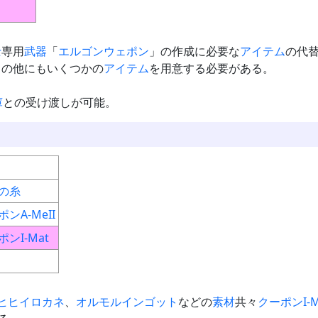
士
専用
武器
「
エルゴンウェポン
」の作成に必要な
アイテム
の代
」の他にもいくつかの
アイテム
を用意する必要がある。
庫
との受け渡しが可能。
の糸
ンA-MeII
ンI-Mat
ヒヒイロカネ
、
オルモルインゴット
などの
素材
共々
クーポンI-M