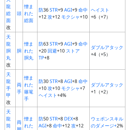
龍
憎ま
防
36
STR
+9
AGI
+9
命中
ヘイスト
総
頭
れた
+12
攻
+12
モクシャ
+10
+6（+7）
面
総面
改
天
龍
憎ま
防
63
STR
+9
AGI
+9
命中
ダブルアタック
胴
胴
れた
+20
回避
+10
ストア
+4（+5）
丸
胴丸
TP
+8
改
天
憎ま
龍
防
30
STR
+8
AGI
+8
命中
両
れた
ダブルアタック
手
+10
攻
+10
モクシャ
+7
手
篠篭
+1（+2）
甲
ヘイスト
+4%
手
改
天
龍
憎ま
防
50
STR
+8
DEX
+8
ウェポンスキル
両
筒
れた
AGI
+8
命中
+12
攻
+12
のダメージ+
2%
脚