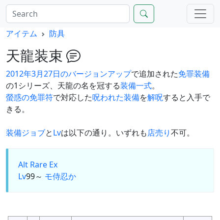
アイテム
防具
天龍装束
2012年3月27日のバージョンアップ
で追加された
免罪装備
の1シリーズ、天龍の名を冠する
装備一式
。
螢惑の免罪符
で対応した
呪われた装備
を
解呪
すると入手で
きる。
装備
ジョブ
と
Lv
は以下の通り。いずれも
店売り
不可。
Alt
Rare Ex
Lv
99～
モ
侍
忍
か