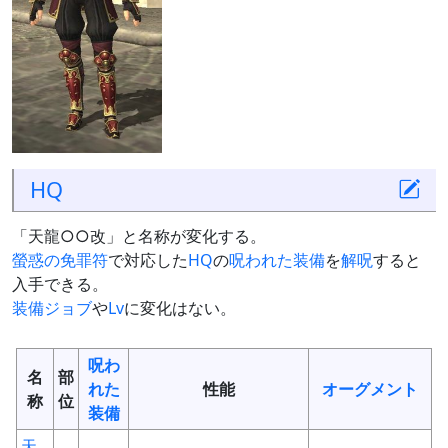
HQ
「天龍○○改」と名称が変化する。
螢惑の免罪符
で対応した
HQ
の
呪われた装備
を
解呪
すると
入手できる。
装備
ジョブ
や
Lv
に変化はない。
呪わ
名
部
れた
性能
オーグメント
称
位
装備
天