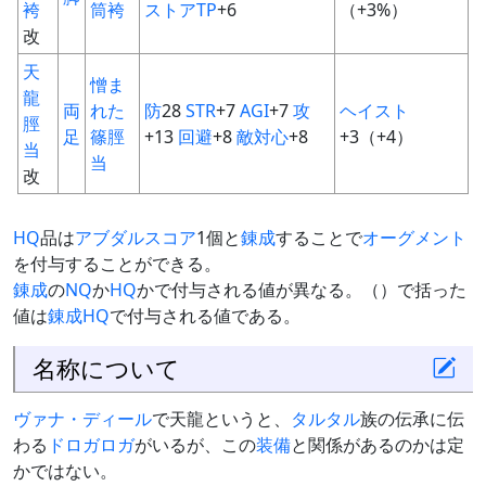
袴
筒袴
ストアTP
+6
（+3%）
改
天
憎ま
龍
両
れた
防
28
STR
+7
AGI
+7
攻
ヘイスト
脛
足
篠脛
+13
回避
+8
敵対心
+8
+3（+4）
当
当
改
HQ
品は
アブダルスコア
1個と
錬成
することで
オーグメント
を付与することができる。
錬成
の
NQ
か
HQ
かで付与される値が異なる。（）で括った
値は
錬成
HQ
で付与される値である。
名称について
ヴァナ・ディール
で天龍というと、
タルタル
族の伝承に伝
わる
ドロガロガ
がいるが、この
装備
と関係があるのかは定
かではない。