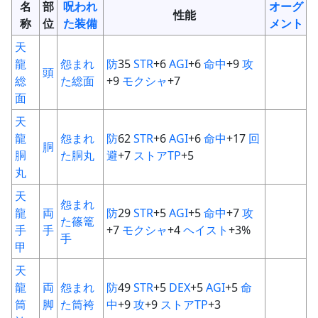
名
部
呪われ
オーグ
性能
称
位
た装備
メント
天
龍
怨まれ
防
35
STR
+6
AGI
+6
命中
+9
攻
頭
総
た総面
+9
モクシャ
+7
面
天
龍
怨まれ
防
62
STR
+6
AGI
+6
命中
+17
回
胴
胴
た胴丸
避
+7
ストアTP
+5
丸
天
怨まれ
龍
両
防
29
STR
+5
AGI
+5
命中
+7
攻
た篠篭
手
手
+7
モクシャ
+4
ヘイスト
+3%
手
甲
天
龍
両
怨まれ
防
49
STR
+5
DEX
+5
AGI
+5
命
筒
脚
た筒袴
中
+9
攻
+9
ストアTP
+3