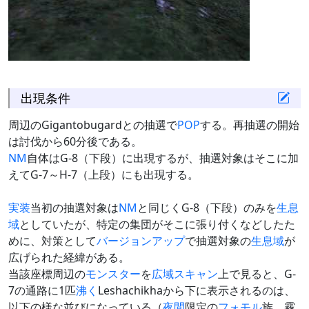
出現条件
周辺のGigantobugardとの抽選で
POP
する。再抽選の開始
は討伐から60分後である。
NM
自体はG-8（下段）に出現するが、抽選対象はそこに加
えてG-7～H-7（上段）にも出現する。
実装
当初の抽選対象は
NM
と同じくG-8（下段）のみを
生息
域
としていたが、特定の集団がそこに張り付くなどしたた
めに、対策として
バージョンアップ
で抽選対象の
生息域
が
広げられた経緯がある。
当該座標周辺の
モンスター
を
広域スキャン
上で見ると、G-
7の通路に1匹
沸く
Leshachikhaから下に表示されるのは、
以下の様な並びになっている（
夜間
限定の
フォモル
族、霧