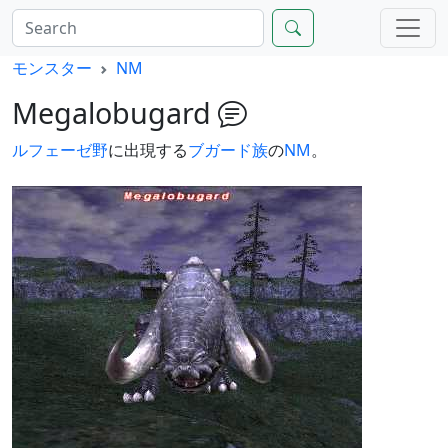
モンスター
NM
Megalobugard
ルフェーゼ野
に出現する
ブガード族
の
NM
。