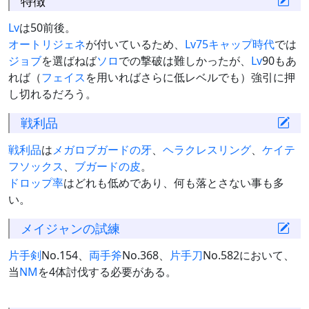
特徴
Lv
は50前後。
オートリジェネ
が付いているため、
Lv75キャップ時代
では
ジョブ
を選ばねば
ソロ
での撃破は難しかったが、
Lv
90もあ
れば（
フェイス
を用いればさらに低レベルでも）強引に押
し切れるだろう。
戦利品
戦利品
は
メガロブガードの牙
、
ヘラクレスリング
、
ケイテ
フソックス
、
ブガードの皮
。
ドロップ率
はどれも低めであり、何も落とさない事も多
い。
メイジャンの試練
片手剣
No.154、
両手斧
No.368、
片手刀
No.582において、
当
NM
を4体討伐する必要がある。