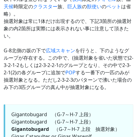
天候
時限定の
クラスター
族、
巨人族
の
獣使い
の
ペット
は省
略）。
抽選対象は常に1体だけ出現するので、下記3箇所の抽選対
象の内2箇所は実際には表示されない事に注意して頂きた
い。
G-8北側の坂の下で
広域スキャン
を行うと、下のようなグ
ループが存在する。この中で、(抽選対象を省いた状態で)2-
3-2-1-2もしくは2-3-2-2-1のグループとなり、その中で2-3-
2-1(2)の各グループに追加で
POP
する一番下の一匹のみが
抽選対象となる。ただし2-3-2-3のパターンで沸いた場合の
み下の3匹グループの真ん中が抽選対象になる。
Gigantobugard （G-7～H-7 上段）
Gigantobugard （G-7～H-7 上段）
Gigantobugard
（G-7～H-7 上段 抽選対象）
Gigas Catapulter or Gigas Warwolf