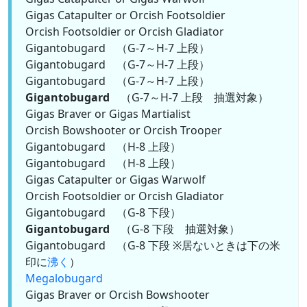
Gigas Catapulter or Orcish Footsoldier
Orcish Footsoldier or Orcish Gladiator
Gigantobugard （G-7～H-7 上段）
Gigantobugard （G-7～H-7 上段）
Gigantobugard （G-7～H-7 上段）
Gigantobugard
（G-7～H-7 上段 抽選対象）
Gigas Braver or Gigas Martialist
Orcish Bowshooter or Orcish Trooper
Gigantobugard （H-8 上段）
Gigantobugard （H-8 上段）
Gigas Catapulter or Gigas Warwolf
Orcish Footsoldier or Orcish Gladiator
Gigantobugard （G-8 下段）
Gigantobugard
（G-8 下段 抽選対象）
Gigantobugard （G-8 下段 ※居ないときは下の米
印に
沸く
）
Megalobugard
Gigas Braver or Orcish Bowshooter