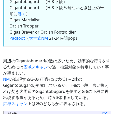
Gigantobugard （H-8 下段）
Gigantobugard （H-8 下段 ※居ないときは上の米
印に
沸く
）
Gigas Martialist
Orcish Trooper
Gigas Braver or Orcish Footsoldier
Padfoot
（
大羊族
NM
21-24時間pop）
周辺のGigantobugardの数は多いため、効率的な狩りをす
るためには
広域スキャン
で逐一抽選対象を特定していく事
が望ましい。
NM
が出現するG-8の下段には大抵1～2体の
Gigantobugardが徘徊しているが、H-8の下段、言い換え
れば焚き火周辺のGigantobugardを倒すとG-8の下段に再
出現する事があるため、時々3体徘徊している。
広域スキャン
上は※のどちらかに表示される。