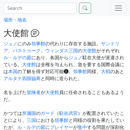
場所・地名
大使館
ジュノ
にのみ
領事館
の代わりに存在する施設。
サンドリ
ア
、
バストゥーク
、
ウィンダス
三国
の
大使館
がそれぞれ
ル・ルデの庭
にあり、各国から
ジュノ
駐在大使が派遣され
ている。
大使館
は全権を与えられ、急を要する国際会議に
は
本国
の了解を得ず対応可能
。
領事館
同様、
大戦
のあと
アルタナ四国協商
と同時に造られた。
名を上げた
冒険者
が
大使館
員に任命されることもあるよう
だ。
かつては
所属国
の
ガード
（
駐在武官
）が配置されていたこ
とにより、
三国
における
領事館
と同様の役割を果たしてい
たが、
ル・ルデの庭
に
プレイヤー
が
集中
する問題が深刻化