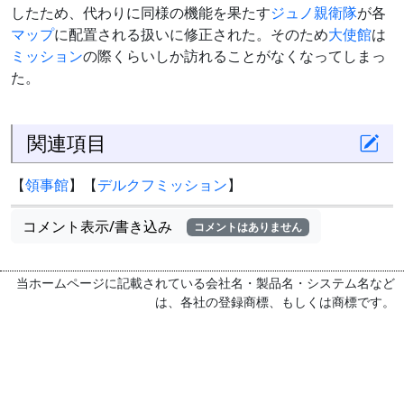
したため、代わりに同様の機能を果たす
ジュノ親衛隊
が各
マップ
に配置される扱いに修正された。そのため
大使館
は
ミッション
の際くらいしか訪れることがなくなってしまっ
た。
関連項目
【
領事館
】【
デルクフミッション
】
コメント表示/書き込み
コメントはありません
当ホームページに記載されている会社名・製品名・システム名など
は、各社の登録商標、もしくは商標です。