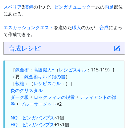
スペリア
3
装備
の1つで、
ピンガチュニック
一式の
両足
部位
にあたる。
エスカッション
クエスト
を進めた
職人
のみが、
合成
によっ
て作成できる。
合成
レシピ
［
錬金術
：
高級職人+
（
レシピスキル
：115-119）］
（要：
錬金術ギルド銀の書
）
［
裁縫
：（
レシピスキル
：）］
炎のクリスタル
ダーク板
+
ロックフィンの鋭歯
+
デフィアントの襟
巻
+
ブルーサーメット
×2
NQ
：
ピンガパンプス
×1個
HQ
：
ピンガパンプス
+1×1個