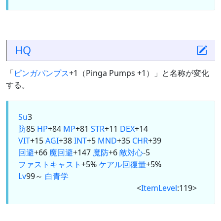
HQ
「
ピンガパンプス
+1（Pinga Pumps +1）」と名称が変化
する。
Su
3
防
85
HP
+84
MP
+81
STR
+11
DEX
+14
VIT
+15
AGI
+38
INT
+5
MND
+35
CHR
+39
回避
+66
魔回避
+147
魔防
+6
敵対心
-5
ファストキャスト
+5%
ケアル回復量
+5%
Lv
99～
白
青
学
<
ItemLevel
:119>