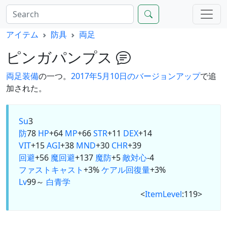
アイテム
防具
両足
ピンガパンプス
両足
装備
の一つ。
2017年5月10日のバージョンアップ
で追
加された。
Su
3
防
78
HP
+64
MP
+66
STR
+11
DEX
+14
VIT
+15
AGI
+38
MND
+30
CHR
+39
回避
+56
魔回避
+137
魔防
+5
敵対心
-4
ファストキャスト
+3%
ケアル回復量
+3%
Lv
99～
白
青
学
<
ItemLevel
:119>