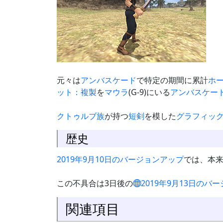
元々は
アンバスケード
で特定の期間に累計
ホ
ット：複製
を
マウラ
(G-9)にいる
アンバスケー
クトゥルブ族
が持つ
短剣
を模した
グラフィッ
歴史
2019年9月10日のバージョンアップ
では、本
この不具合は3日後の
2019年9月13日のバ
関連項目