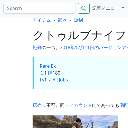
記事メニュー
アイテム
武器
短剣
クトゥルブナイ
短剣
の一つ。
2018年12月11日のバージョンア
Rare Ex
Ｄ
1
隔
180
Lv
1～
All Jobs
店売り
不可。同一
アカウント
内であっても
宅