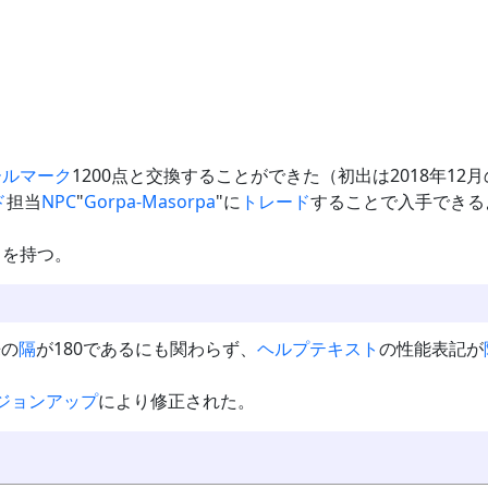
ールマーク
1200点と交換することができた（初出は2018年12月
ド
担当
NPC
"
Gorpa-Masorpa
"に
トレード
することで入手できる
ク
を持つ。
来の
隔
が180であるにも関わらず、
ヘルプテキスト
の性能表記が
ージョンアップ
により修正された。