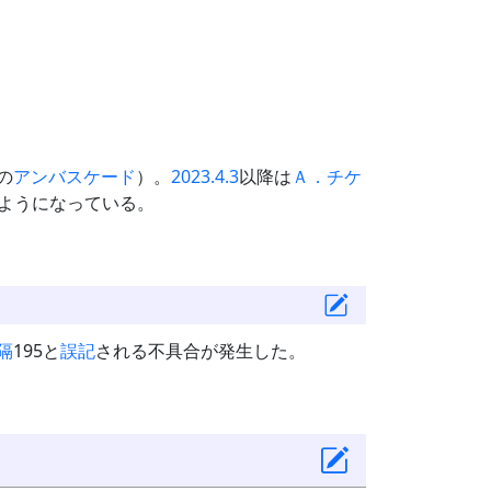
の
アンバスケード
）。
2023.4.3
以降は
Ａ．チケ
ようになっている。
隔
195と
誤記
される不具合が発生した。