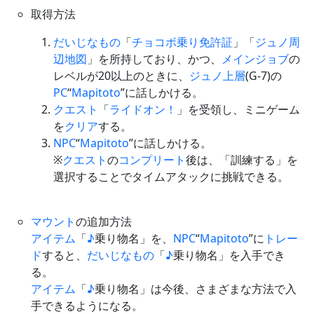
取得方法
だいじなもの
「
チョコボ乗り免許証
」「
ジュノ周
辺地図
」を所持しており、かつ、
メインジョブ
の
レベルが20以上のときに、
ジュノ上層
(G-7)の
PC
“
Mapitoto
”に話しかける。
クエスト
「
ライドオン！
」を受領し、ミニゲーム
を
クリア
する。
NPC
“
Mapitoto
”に話しかける。
※
クエスト
の
コンプリート
後は、「訓練する」を
選択することでタイムアタックに挑戦できる。
マウント
の追加方法
アイテム
「
♪
乗り物名」を、
NPC
“
Mapitoto
”に
トレー
ド
すると、
だいじなもの
「
♪
乗り物名」を入手でき
る。
アイテム
「
♪
乗り物名」は今後、さまざまな方法で入
手できるようになる。