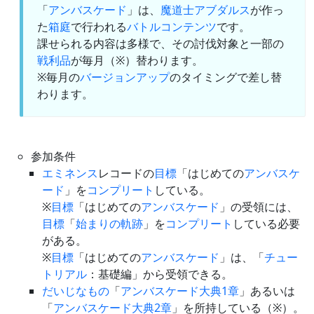
「
アンバスケード
」は、
魔道士
アブダルス
が作っ
た
箱庭
で行われる
バトルコンテンツ
です。
課せられる内容は多様で、その討伐対象と一部の
戦利品
が毎月（※）替わります。
※毎月の
バージョンアップ
のタイミングで差し替
わります。
参加条件
エミネンス
レコードの
目標
「はじめての
アンバスケ
ード
」を
コンプリート
している。
※
目標
「はじめての
アンバスケード
」の受領には、
目標
「
始まりの軌跡
」を
コンプリート
している必要
がある。
※
目標
「はじめての
アンバスケード
」は、「
チュー
トリアル
：基礎編」から受領できる。
だいじなもの
「
アンバスケード大典1章
」あるいは
「
アンバスケード大典2章
」を所持している（※）。