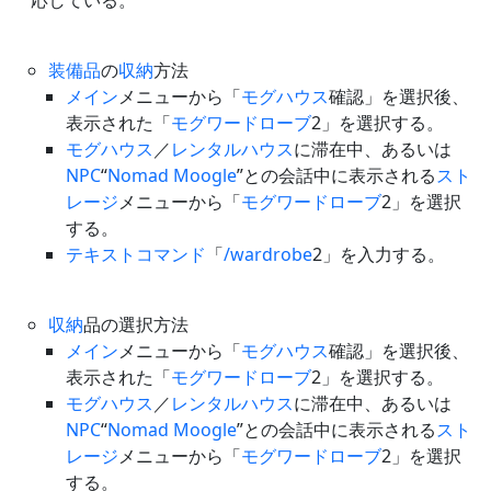
応している。
装備品
の
収納
方法
メイン
メニューから「
モグハウス
確認」を選択後、
表示された「
モグワードローブ
2」を選択する。
モグハウス
／
レンタルハウス
に滞在中、あるいは
NPC
“
Nomad Moogle
”との会話中に表示される
スト
レージ
メニューから「
モグワードローブ
2」を選択
する。
テキストコマンド
「
/wardrobe
2」を入力する。
収納
品の選択方法
メイン
メニューから「
モグハウス
確認」を選択後、
表示された「
モグワードローブ
2」を選択する。
モグハウス
／
レンタルハウス
に滞在中、あるいは
NPC
“
Nomad Moogle
”との会話中に表示される
スト
レージ
メニューから「
モグワードローブ
2」を選択
する。