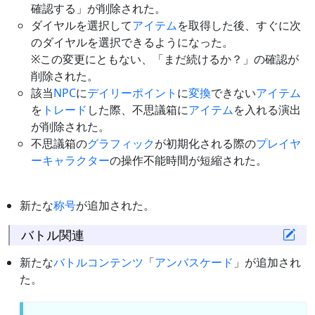
確認する」が削除された。
ダイヤルを選択して
アイテム
を取得した後、すぐに次
のダイヤルを選択できるようになった。
※この変更にともない、「まだ続けるか？」の確認が
削除された。
該当
NPC
に
デイリーポイント
に
変換
できない
アイテム
を
トレード
した際、不思議箱に
アイテム
を入れる演出
が削除された。
不思議箱の
グラフィック
が初期化される際の
プレイヤ
ー
キャラクター
の操作不能時間が短縮された。
新たな
称号
が追加された。
バトル関連
新たな
バトルコンテンツ
「
アンバスケード
」が追加され
た。