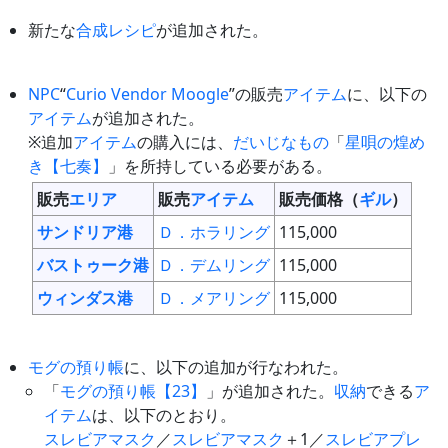
新たな
合成
レシピ
が追加された。
NPC
“
Curio Vendor Moogle
”の販売
アイテム
に、以下の
アイテム
が追加された。
※追加
アイテム
の購入には、
だいじなもの
「
星唄の煌め
き【七奏】
」を所持している必要がある。
販売
エリア
販売
アイテム
販売価格（
ギル
）
サンドリア港
Ｄ．ホラリング
115,000
バストゥーク港
Ｄ．デムリング
115,000
ウィンダス港
Ｄ．メアリング
115,000
モグの預り帳
に、以下の追加が行なわれた。
「
モグの預り帳【23】
」が追加された。
収納
できる
ア
イテム
は、以下のとおり。
スレビアマスク
／
スレビアマスク
＋1／
スレビアプレ