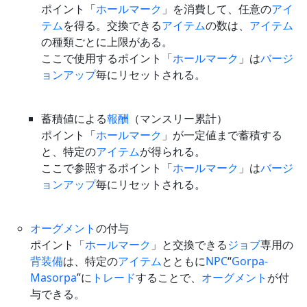
ポイント「
ホールマーク
」を消費して、任意の
アイ
テム
を得る。交換できる
アイテム
の数は、
アイテム
の種類ごとに上限がある。
ここで使用するポイント「
ホールマーク
」は
バージ
ョンアップ
毎にリセットされる。
蓄積値による
報酬
（マンスリー累計）
ポイント「
ホールマーク
」が一定値まで蓄積する
と、特定の
アイテム
が得られる。
ここで参照するポイント「
ホールマーク
」は
バージ
ョンアップ
毎にリセットされる。
オーグメント
の付与
ポイント「
ホールマーク
」と交換できる
ジョブ
専用の
背装備
は、特定の
アイテム
とともに
NPC
“
Gorpa-
Masorpa
”に
トレード
することで、
オーグメント
が付
与できる。