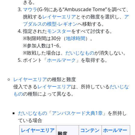
きる。
マウラ
(G-9)にある“Ambuscade Tome”を調べて、
挑戦する
レイヤーエリア
とその難度を選択し、
ア
ブダルスの模型-レギオン
へ移動する。
指定された
モンスター
をすべて討伐する。
※制限時間は30分（
地球時間
）。
※参加人数は1~6。
※敗戦した場合は、
だいじなもの
が消失しない。
ポイント「
ホールマーク
」を取得する。
レイヤーエリア
の種類と難度
侵入できる
レイヤーエリア
は、所持している
だいじな
もの
の種類によって異なる。
だいじなもの
「
アンバスケード大典1章
」を所持し
ている場合
レイヤーエリア
コンテン
ホールマー
難度