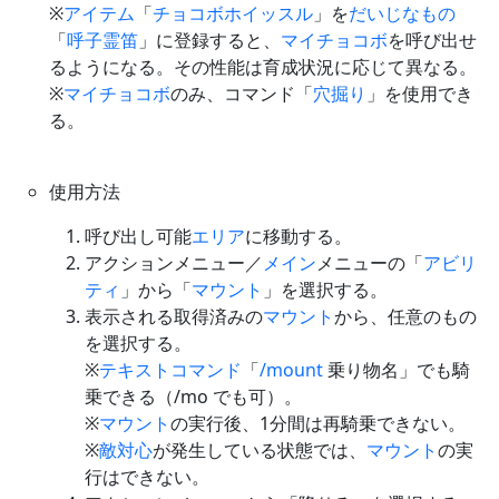
※
アイテム
「
チョコボホイッスル
」を
だいじなもの
「
呼子霊笛
」に登録すると、
マイチョコボ
を呼び出せ
るようになる。その性能は育成状況に応じて異なる。
※
マイチョコボ
のみ、コマンド「
穴掘り
」を使用でき
る。
使用方法
呼び出し可能
エリア
に移動する。
アクションメニュー／
メイン
メニューの「
アビリ
ティ
」から「
マウント
」を選択する。
表示される取得済みの
マウント
から、任意のもの
を選択する。
※
テキストコマンド
「
/mount
乗り物名」でも騎
乗できる（/mo でも可）。
※
マウント
の実行後、1分間は再騎乗できない。
※
敵対心
が発生している状態では、
マウント
の実
行はできない。