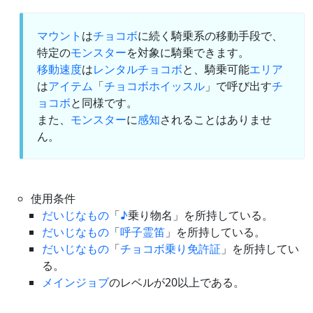
マウント
は
チョコボ
に続く騎乗系の移動手段で、
特定の
モンスター
を対象に騎乗できます。
移動速度
は
レンタルチョコボ
と、騎乗可能
エリア
は
アイテム
「
チョコボホイッスル
」で呼び出す
チ
ョコボ
と同様です。
また、
モンスター
に
感知
されることはありませ
ん。
使用条件
だいじなもの
「
♪
乗り物名」を所持している。
だいじなもの
「
呼子霊笛
」を所持している。
だいじなもの
「
チョコボ乗り免許証
」を所持してい
る。
メインジョブ
のレベルが20以上である。