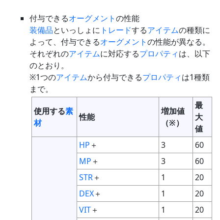
付与できる
オーグメント
の性能
装備品
といっしょに
トレード
する
アイテム
の種類に
よって、付与できる
オーグメント
の性能が異なる。
それぞれの
アイテム
に対応する
プロパティ
は、以下
のとおり。
※1つの
アイテム
から付与できる
プロパティ
は1種類
まで。
最
使用する
素
増加値
性能
大
材
（※）
値
HP
＋
3
60
MP
＋
3
60
STR
＋
1
20
DEX
＋
1
20
VIT
＋
1
20