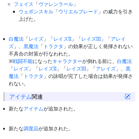
フェイス
「
ヴァレンラール
」
ウェポンスキル
「
ウリエルブレード
」の威力を引き
上げた。
白魔法
「
レイズ
」「
レイズII
」「
レイズIII
」「
アレイ
ズ
」、
黒魔法
「
トラクタ
」の効果が正しく発揮されない
不具合の対策が行なわれた。
※
戦闘不能
になった
キャラクター
が倒れる前に、
白魔法
「
レイズ
」「
レイズII
」「
レイズIII
」「
アレイズ
」、
黒
魔法
「
トラクタ
」の詠唱が完了した場合は効果が発揮さ
れない。
アイテム
関連
新たな
アイテム
が追加された。
新たな
調度品
が追加された。