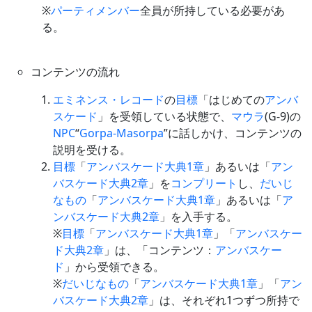
※
パーティメンバー
全員が所持している必要があ
る。
コンテンツの流れ
エミネンス・レコード
の
目標
「はじめての
アンバ
スケード
」を受領している状態で、
マウラ
(G-9)の
NPC
“
Gorpa-Masorpa
”に話しかけ、コンテンツの
説明を受ける。
目標
「
アンバスケード大典1章
」あるいは「
アン
バスケード大典2章
」を
コンプリート
し、
だいじ
なもの
「
アンバスケード大典1章
」あるいは「
ア
ンバスケード大典2章
」を入手する。
※
目標
「
アンバスケード大典1章
」「
アンバスケー
ド大典2章
」は、「コンテンツ：
アンバスケー
ド
」から受領できる。
※
だいじなもの
「
アンバスケード大典1章
」「
アン
バスケード大典2章
」は、それぞれ1つずつ所持で