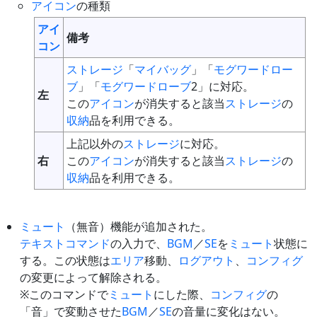
アイコン
の種類
アイ
備考
コン
ストレージ
「
マイバッグ
」「
モグワードロー
ブ
」「
モグワードローブ
2」に対応。
左
この
アイコン
が消失すると該当
ストレージ
の
収納
品を利用できる。
上記以外の
ストレージ
に対応。
右
この
アイコン
が消失すると該当
ストレージ
の
収納
品を利用できる。
ミュート
（無音）機能が追加された。
テキストコマンド
の入力で、
BGM
／
SE
を
ミュート
状態に
する。この状態は
エリア
移動、
ログアウト
、
コンフィグ
の変更によって解除される。
※このコマンドで
ミュート
にした際、
コンフィグ
の
「音」で変動させた
BGM
／
SE
の音量に変化はない。