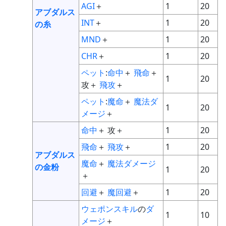
AGI
＋
1
20
アブダルス
INT
＋
1
20
の糸
MND
＋
1
20
CHR
＋
1
20
ペット
:
命中
＋
飛命
＋
1
20
攻＋
飛攻
＋
ペット
:
魔命
＋
魔法ダ
1
20
メージ
＋
命中
＋ 攻＋
1
20
飛命
＋
飛攻
＋
1
20
アブダルス
魔命
＋
魔法ダメージ
の金粉
1
20
＋
回避
＋
魔回避
＋
1
20
ウェポンスキル
の
ダ
1
10
メージ
＋