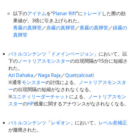
以下の
アイテム
を“
Planar Rift
”に
トレード
した際の効
果値が、3倍に引き上げられた。
青霧の真輝管
／
赤霧の真輝管
／
黄霧の真輝管
／
緑霧の
真輝管
バトルコンテンツ
「
ドメインベージョン
」において、以
下の
ノートリアスモンスター
の出現間隔が15分に短縮さ
れた。
Azi Dahaka
／
Naga Raja
／
Quetzalcoatl
※通常
モンスター
の討伐による、
ノートリアスモンスタ
ー
の出現間隔の短縮がなされなくなる。
※
ユニティ
リーダー
チャット
による、
ノートリアスモン
スター
の
HP
残量に関するアナウンスがなされなくなる。
バトルコンテンツ
「
レギオン
」において、
レベル差補正
が撤廃された。