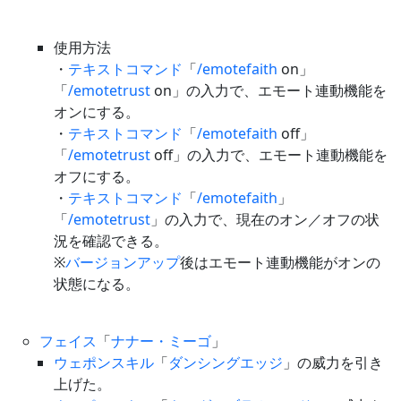
使用方法
・
テキストコマンド
「
/emotefaith
on」
「
/emotetrust
on」の入力で、エモート連動機能を
オンにする。
・
テキストコマンド
「
/emotefaith
off」
「
/emotetrust
off」の入力で、エモート連動機能を
オフにする。
・
テキストコマンド
「
/emotefaith
」
「
/emotetrust
」の入力で、現在のオン／オフの状
況を確認できる。
※
バージョンアップ
後はエモート連動機能がオンの
状態になる。
フェイス
「
ナナー・ミーゴ
」
ウェポンスキル
「
ダンシングエッジ
」の威力を引き
上げた。