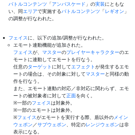
バトルコンテンツ
「
アンバスケード
」の
実装
にともな
い、同
エリア
で実施する
バトルコンテンツ
「
レギオン
」
の調整が行なわれた。
フェイス
に、以下の追加/調整が行なわれた。
エモート連動機能が追加された。
フェイス
が、
マスター
の
プレイヤー
キャラクター
のエ
モートに連動してエモートを行なう。
任意の
ターゲット
に対して
エフェクト
が発生するエモ
ートの場合は、その対象に対して
マスター
と同様の動
作を行なう。
また、エモート連動の対応／非対応に関わらず、エモ
ートの被対象者に対して
正面
を向く。
※一部の
フェイス
は対象外。
※一部のエモートは対象外。
※
フェイス
がエモートを実行する際、盾以外の
メイン
ウェポン
／
サブウェポン
、特定の
レンジウェポン
は非
表示になる。