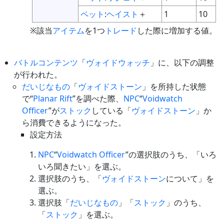
ペット
:
ヘイスト
＋
1
10
※該当
アイテム
を1つ
トレード
した際に増加する値。
バトルコンテンツ
「
ヴォイドウォッチ
」に、以下の調整
が行われた。
だいじなもの
「
ヴォイドストーン
」を所持した状態
で“
Planar Rift
”を調べた際、
NPC
“
Voidwatch
Officer
”が
ストック
している「
ヴォイドストーン
」か
ら消費できるようになった。
設定方法
NPC
“
Voidwatch Officer
”の選択肢のうち、「いろ
いろ聞きたい」を選ぶ。
選択肢のうち、「
ヴォイドストーン
について」を
選ぶ。
選択肢「
だいじなもの
」「
ストック
」のうち、
「
ストック
」を選ぶ。