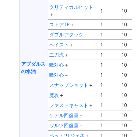
クリティカルヒット
1
10
＋
ストアTP
＋
1
10
ダブルアタック
＋
1
10
ヘイスト
＋
1
10
二刀流
＋
1
10
アブダルス
敵対心
＋
1
10
の水油
敵対心
－
1
10
スナップショット
＋
1
10
魔攻
＋
1
10
ファストキャスト
＋
1
10
ケアル回復量
＋
1
10
ワルツ回復量
＋
1
10
ペット
:
リジェネ
＋
1
10