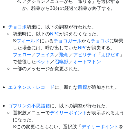
アクションメニューから「降りる」を選択する
か、騎乗から30分の経過で騎乗が終了する。
チョコボ
騎乗に、以下の調整が行われた。
騎乗時に、以下の
NPC
が消えなくなった。
※
フィールド
にいる
チョコガール
から
チョコボ
に騎乗
した場合には、呼び出していた
NPC
が消失する。
フェロー
／
フェイス
／
飛竜
／
アビリティ
「
よびだす
」
で使役した
ペット
／
召喚獣
／
オートマトン
一部のメッセージが変更された。
エミネンス・レコード
に、新たな
目標
が追加された。
ゴブリンの不思議箱
に、以下の調整が行われた。
選択肢メニューで
デイリーポイント
が表示されるよう
になった。
※この変更にともない、選択肢「
デイリーポイント
を