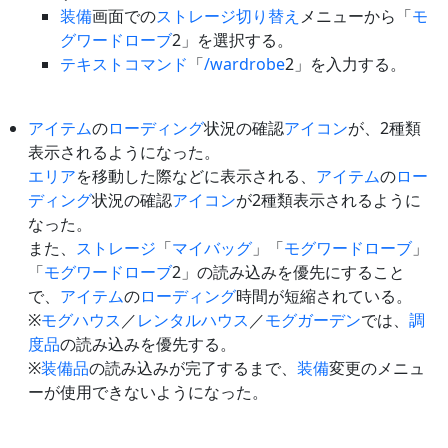
装備
画面での
ストレージ
切り替え
メニューから「
モ
グワードローブ
2」を選択する。
テキストコマンド
「
/wardrobe
2」を入力する。
アイテム
の
ローディング
状況の確認
アイコン
が、2種類
表示されるようになった。
エリア
を移動した際などに表示される、
アイテム
の
ロー
ディング
状況の確認
アイコン
が2種類表示されるように
なった。
また、
ストレージ
「
マイバッグ
」「
モグワードローブ
」
「
モグワードローブ
2」の読み込みを優先にすること
で、
アイテム
の
ローディング
時間が短縮されている。
※
モグハウス
／
レンタルハウス
／
モグガーデン
では、
調
度品
の読み込みを優先する。
※
装備品
の読み込みが完了するまで、
装備
変更のメニュ
ーが使用できないようになった。