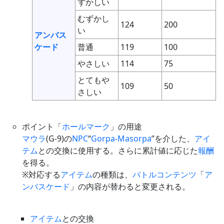
ずかしい
むずかし
124
200
い
アンバス
ケード
普通
119
100
やさしい
114
75
とてもや
109
50
さしい
ポイント「
ホールマーク
」の用途
マウラ
(G-9)の
NPC
“
Gorpa-Masorpa
”を介した、
アイ
テム
との交換に使用する。さらに累計値に応じた
報酬
を得る。
※対応する
アイテム
の種類は、
バトルコンテンツ
「
ア
ンバスケード
」の内容が替わると変更される。
アイテム
との交換