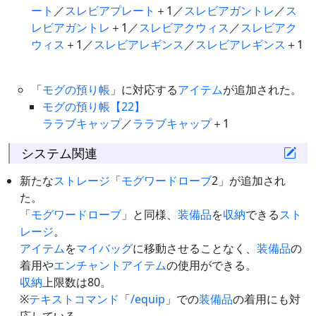
ート
／
スレビアプレート
＋1／
スレビアガントレ
／
ス
レビアガントレ
＋1／
スレビアクウィス
／
スレビアク
ウィス
＋1／
スレビアレギンス
／
スレビアレギンス
＋1
「
モグの預り帳
」に対応する
アイテム
が追加された。
モグの預り帳【22】
ララブキャップ
／
ララブキャップ
＋1
システム関連
新たな
ストレージ
「
モグワードローブ
2」が追加され
た。
「
モグワードローブ
」と同様、
装備品
を
収納
できる
スト
レージ
。
アイテム
を
マイバッグ
に移動させることなく、
装備品
の
着用や
エンチャントアイテム
の使用ができる。
収納
上限数は80。
※
テキストコマンド
「
/equip
」での
装備品
の着用にも対