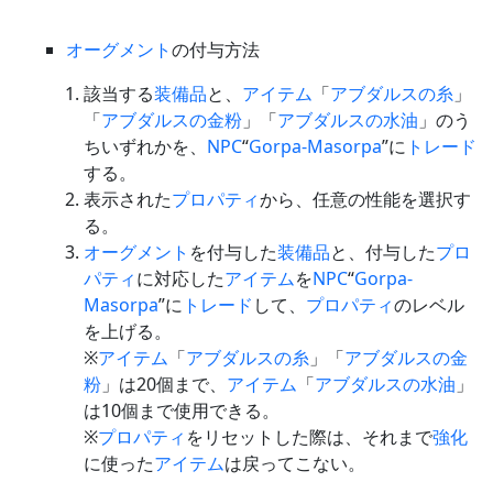
オーグメント
の付与方法
該当する
装備品
と、
アイテム
「
アブダルスの糸
」
「
アブダルスの金粉
」「
アブダルスの水油
」のう
ちいずれかを、
NPC
“
Gorpa-Masorpa
”に
トレード
する。
表示された
プロパティ
から、任意の性能を選択す
る。
オーグメント
を付与した
装備品
と、付与した
プロ
パティ
に対応した
アイテム
を
NPC
“
Gorpa-
Masorpa
”に
トレード
して、
プロパティ
のレベル
を上げる。
※
アイテム
「
アブダルスの糸
」「
アブダルスの金
粉
」は20個まで、
アイテム
「
アブダルスの水油
」
は10個まで使用できる。
※
プロパティ
をリセットした際は、それまで
強化
に使った
アイテム
は戻ってこない。