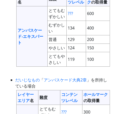
名
ツレベル
ク
の取得量
とてもむ
???
600
ずかしい
むずかし
134
400
アンバスケー
い
ド-エキスパー
普通
129
200
ト
やさしい
124
150
とてもや
119
100
さしい
だいじなもの
「
アンバスケード大典2章
」を所持し
ている場合
レイヤー
コンテン
ホールマーク
難度
エリア
名
ツレベル
の取得量
とてもむ
???
300