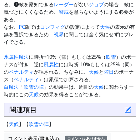
る。
敵を察知できる
レーダー
がない
ジョブ
の場合、敵に
気づきにくくなるため、
警戒
を怠らないようにする必要が
ある。
なお、
PC
版では
コンフィグ
の設定によって
天候
の表示の有
無を選択できるため、
視界
に関しては全く気にせずにプレ
イできる。
氷属性
魔法
に時折+10%（雪）もしくは25%（
吹雪
）のボー
ナスが付き、逆に
風属性
には時折-10%もしくは25%（同）
の
ペナルティ
が課される。ちなみに、
天候
と
曜日
のボーナ
ス（
ペナルティ
）は累積で加算される。
白魔法
「
吹雪の陣
」の効果中は、周囲の
天候
に関わらず一
時的にこの
天候
の効果を得ることができる。
関連項目
【
天候
】【
吹雪の陣
】
コメント表示/書き込み
コメントはありません