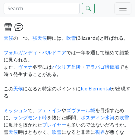
雪
天候
の一つ。
強天候
時には、
吹雪
(Blizzards)と呼ばれる。
フォルガンディ
・
バルドニア
では一年を通して極めて頻繁
に見られる。
また、
ヴァナ
冬季には
バタリア丘陵
・
アラパゴ暗礁域
でも
時々発生することがある。
この
天候
になると特定のポイントに
Ice Elemental
が出現す
る。
ミッション
で、
フェ・イン
や
ズヴァール城
を目指すため
に、
ラングモント峠
を抜けた瞬間、
ボスディン氷河
の
吹雪
に度肝を抜かれた
プレイヤー
も多いのではないだろうか。
雪
天候
時はともかく、
吹雪
になると非常に
視界
が悪くな