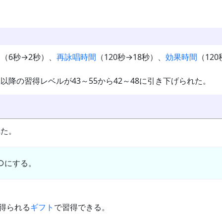
間
（6秒→2秒）、
再詠唱時間
（120秒→18秒）、
効果時間
（12
陣
以降の習得レベルが43～55から42～48に引き下げられた。
れた。
○にする。
て得られる
ギフト
で習得できる。