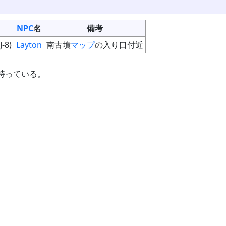
NPC
名
備考
J-8)
Layton
南古墳
マップ
の入り口付近
持っている。