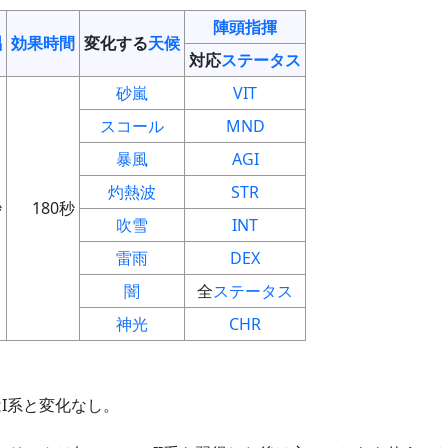
陣頭指揮
唱
効果時間
変化する
天候
対応
ステータス
砂嵐
VIT
スコール
MND
暴風
AGI
灼熱波
STR
秒
180秒
吹雪
INT
雷雨
DEX
闇
全
ステータス
神光
CHR
I系と変化なし。