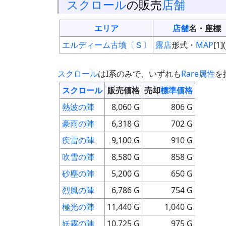
スクロール
の販売
店舗
エリア
店舗
名・座標
エルディーム古墳〔Ｓ〕
露店
形式・
MAP
[1](
スクロール
はI系のみで、いずれも
Rare属性
を
スクロール
販売価格
売却
標準価格
熱波の陣
8,060 G
806 G
豪雨の陣
6,318 G
702 G
疾雷の陣
9,100 G
910 G
吹雪の陣
8,580 G
858 G
砂塵の陣
5,200 G
650 G
烈風の陣
6,786 G
754 G
極光の陣
11,440 G
1,040 G
妖霧の陣
10,725 G
975 G