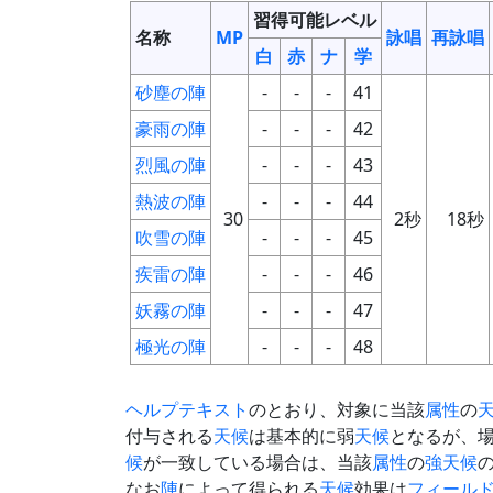
習得可能レベル
名称
MP
詠唱
再詠唱
白
赤
ナ
学
砂塵の陣
-
-
-
41
豪雨の陣
-
-
-
42
烈風の陣
-
-
-
43
熱波の陣
-
-
-
44
30
2秒
18秒
吹雪の陣
-
-
-
45
疾雷の陣
-
-
-
46
妖霧の陣
-
-
-
47
極光の陣
-
-
-
48
ヘルプテキスト
のとおり、対象に当該
属性
の
付与される
天候
は基本的に弱
天候
となるが、
候
が一致している場合は、当該
属性
の
強天候
なお
陣
によって得られる
天候
効果は
フィール