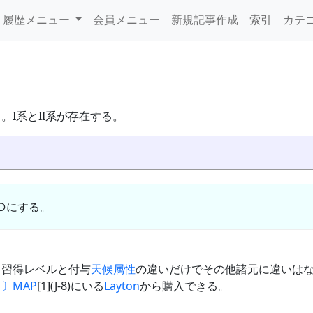
履歴メニュー
会員メニュー
新規記事作成
索引
カテ
。I系とII系が存在する。
○にする。
。習得レベルと付与
天候
属性
の違いだけでその他諸元に違いはな
Ｓ〕
MAP
[1](J-8)にいる
Layton
から購入できる。