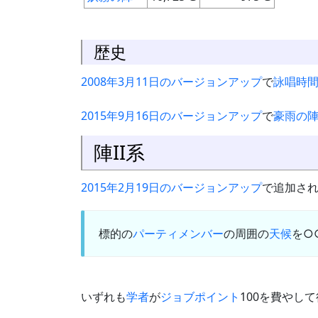
歴史
2008年3月11日のバージョンアップ
で
詠唱時
2015年9月16日のバージョンアップ
で
豪雨の
陣II系
2015年2月19日のバージョンアップ
で追加さ
標的の
パーティメンバー
の周囲の
天候
を○
いずれも
学者
が
ジョブポイント
100を費やし