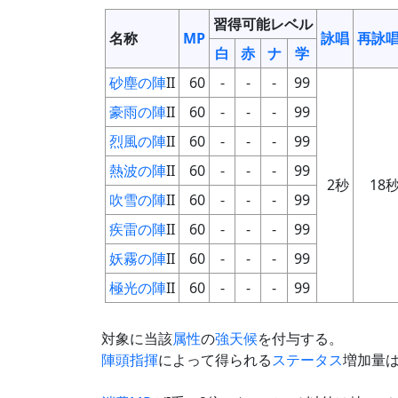
習得可能レベル
名称
MP
詠唱
再詠
白
赤
ナ
学
砂塵の陣
II
60
-
-
-
99
豪雨の陣
II
60
-
-
-
99
烈風の陣
II
60
-
-
-
99
熱波の陣
II
60
-
-
-
99
2秒
18
吹雪の陣
II
60
-
-
-
99
疾雷の陣
II
60
-
-
-
99
妖霧の陣
II
60
-
-
-
99
極光の陣
II
60
-
-
-
99
対象に当該
属性
の
強天候
を付与する。
陣頭指揮
によって得られる
ステータス
増加量は