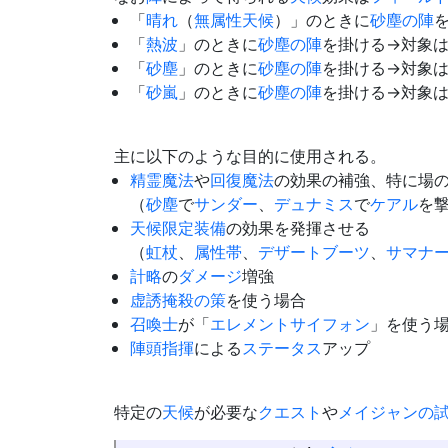
「
晴れ
（
無属性
天候
）」のときに
砂塵の陣
「
熱波
」のときに
砂塵の陣
を掛ける→対象
「
砂塵
」のときに
砂塵の陣
を掛ける→対象
「
砂嵐
」のときに
砂塵の陣
を掛ける→対象
主に以下のような目的に使用される。
精霊魔法
や
回復魔法
の効果の補強、特に場
（
砂塵
で
サンダー
、
デュナミス
で
ケアル
を
天候限定装備
の効果を発揮させる
（
虹杖
、
属性帯
、
デザートブーツ
、
サマナ
計略
の
ダメージ
増強
虚誘掩殺の策
を使う場合
召喚士
が「
エレメントサイフォン
」を使う
陣頭指揮
による
ステータス
アップ
特定の
天候
が必要な
クエスト
や
メイジャンの