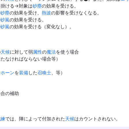
を掛ける→対象は
砂塵
の効果を受ける。
は
砂塵
の効果を受け、
熱波
の影響を受けなくなる。
は
砂嵐
の効果を受ける。
は
砂嵐
の効果を受ける（変化なし）。
の
天候
に対して弱
属性
の
魔法
を使う場合
撃たなければならない場合等）
ーホーン
を
装備
した
召喚士
、等）
場合の補助
試練
では、陣によって付加された
天候
はカウントされない。