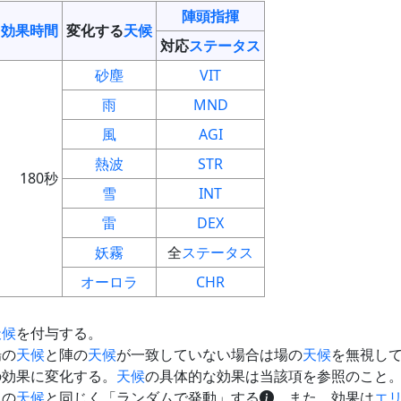
陣頭指揮
効果時間
変化する
天候
対応
ステータス
砂塵
VIT
雨
MND
風
AGI
熱波
STR
180秒
雪
INT
雷
DEX
妖霧
全
ステータス
オーロラ
CHR
天候
を付与する。
場の
天候
と陣の
天候
が一致していない場合は場の
天候
を無視し
の効果に変化する。
天候
の具体的な効果は当該項を参照のこと
ド
の
天候
と同じく「ランダムで発動」する
。また、効果は
エ