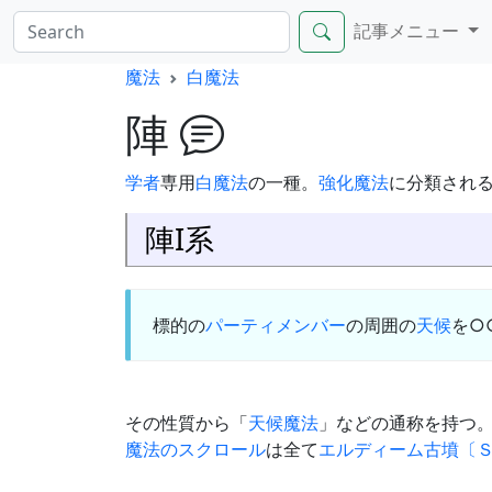
記事メニュー
魔法
白魔法
陣
学者
専用
白魔法
の一種。
強化魔法
に分類される
陣I系
標的の
パーティメンバー
の周囲の
天候
を○
その性質から「
天候魔法
」などの通称を持つ
魔法のスクロール
は全て
エルディーム古墳〔