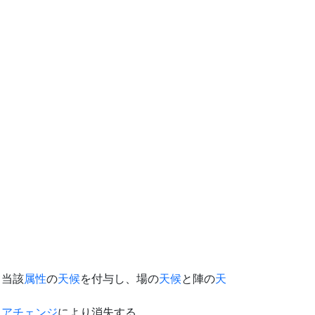
て当該
属性
の
天候
を付与し、場の
天候
と陣の
天
。
リアチェンジ
により消失する。