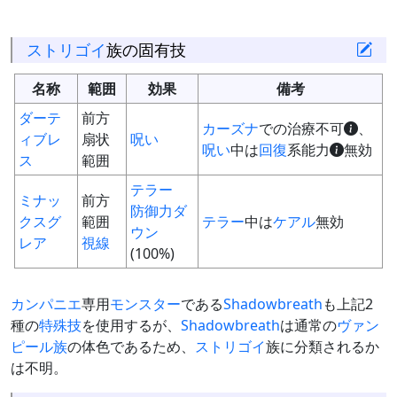
ストリゴイ
族の固有技
名称
範囲
効果
備考
ダーテ
前方
カーズナ
での治療不可
、
ィブレ
扇状
呪い
呪い
中は
回復
系能力
無効
ス
範囲
テラー
ミナッ
前方
防御力ダ
クスグ
範囲
テラー
中は
ケアル
無効
ウン
レア
視線
(100%)
カンパニエ
専用
モンスター
である
Shadowbreath
も上記2
種の
特殊技
を使用するが、
Shadowbreath
は通常の
ヴァン
ピール族
の体色であるため、
ストリゴイ
族に分類されるか
は不明。