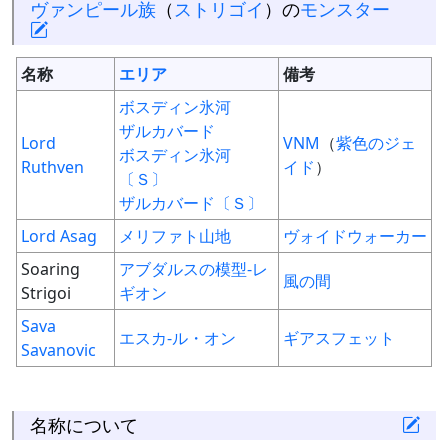
ヴァンピール族
（
ストリゴイ
）の
モンスター
名称
エリア
備考
ボスディン氷河
ザルカバード
Lord
VNM
（
紫色のジェ
ボスディン氷河
Ruthven
イド
）
〔Ｓ〕
ザルカバード〔Ｓ〕
Lord Asag
メリファト山地
ヴォイドウォーカー
Soaring
アブダルスの模型-レ
風の間
Strigoi
ギオン
Sava
エスカ-ル・オン
ギアスフェット
Savanovic
名称について