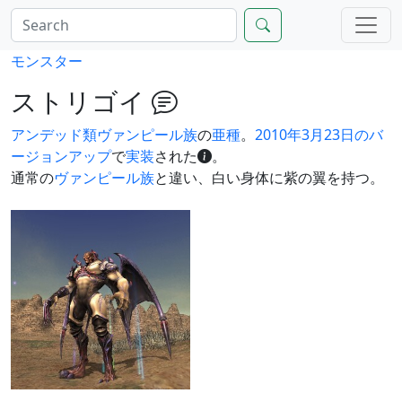
モンスター
ストリゴイ
アンデッド類
ヴァンピール族
の
亜種
。
2010年3月23日のバ
ージョンアップ
で
実装
された
。
通常の
ヴァンピール族
と違い、白い身体に紫の翼を持つ。